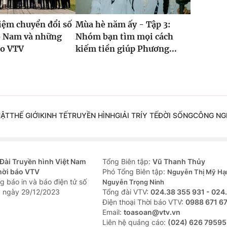
iệm chuyển đổi số
Mùa hè năm ấy - Tập 3:
ồ Nam và những
Nhóm bạn tìm mọi cách
ho VTV
kiếm tiền giúp Phương...
UẬT
THẾ GIỚI
KINH TẾ
TRUYỀN HÌNH
GIẢI TRÍ
Y TẾ
ĐỜI SỐNG
CÔNG NG
Đài Truyền hình Việt Nam
Tổng Biên tập:
Vũ Thanh Thủy
hời báo VTV
Phó Tổng Biên tập:
Nguyễn Thị Mỹ Hạ
g báo in và báo điện tử số
Nguyễn Trọng Ninh
 ngày 29/12/2023
Tổng đài VTV:
024.38 355 931 - 024
Ðiện thoại Thời báo VTV:
0988 671 6
Email:
toasoan@vtv.vn
Liên hệ quảng cáo:
(024) 626 79595