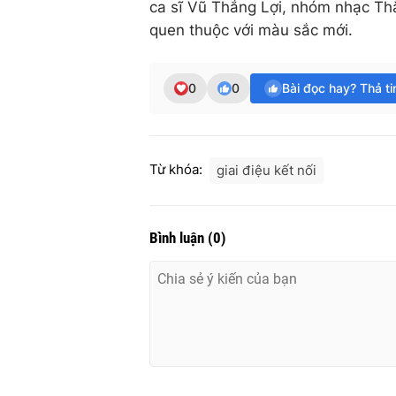
ca sĩ Vũ Thắng Lợi, nhóm nhạc T
quen thuộc với màu sắc mới.
0
0
Bài đọc hay? Thả t
Từ khóa:
giai điệu kết nối
Bình luận
(
0
)