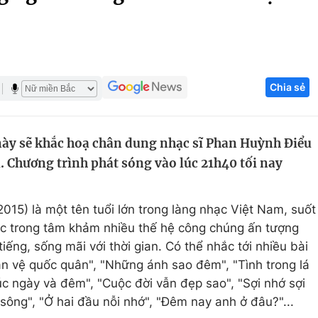
Góc ảnh
Giáo dục
Công nghệ
Chia sẻ
Tuyển sinh
Hitech Công ng
Học trực tuyến
Sản phẩm
 này sẽ khắc hoạ chân dung nhạc sĩ Phan Huỳnh Điểu
g
Thị trường
. Chương trình phát sóng vào lúc 21h40 tối nay
Tư vấn
015) là một tên tuổi lớn trong làng nhạc Việt Nam, suốt
ắc trong tâm khảm nhiều thế hệ công chúng ấn tượng
iếng, sống mãi với thời gian. Có thể nhắc tới nhiều bài
n vệ quốc quân", "Những ánh sao đêm", "Tình trong lá
húc ngày và đêm", "Cuộc đời vẫn đẹp sao", "Sợi nhớ sợi
sông", "Ở hai đầu nỗi nhớ", "Đêm nay anh ở đâu?"...