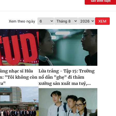
Gửi bình luận
Xem theo ngày
XEM
cùng nhạc sĩ Hứa
Lửa trắng - Tập 15: Trường
n: "Tôi không còn
nổ dẫn "ghẹ" đi thăm
ca"
xưởng sản xuất ma tuý,...