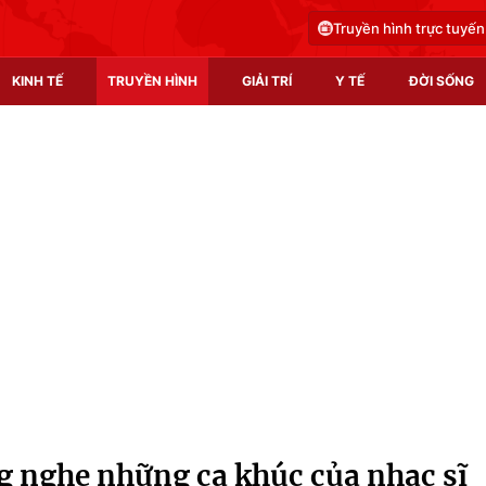
Truyền hình trực tuyến
KINH TẾ
TRUYỀN HÌNH
GIẢI TRÍ
Y TẾ
ĐỜI SỐNG
Pháp luật
Y tế
Truyền hình
Multimedia
Phim VTV
Video
Hậu trường
Shorts video
Nhân vật
Podcast
Khán giả
EMagazine
Giải sao mai
Photo
ng nghe những ca khúc của nhạc sĩ
Infographic