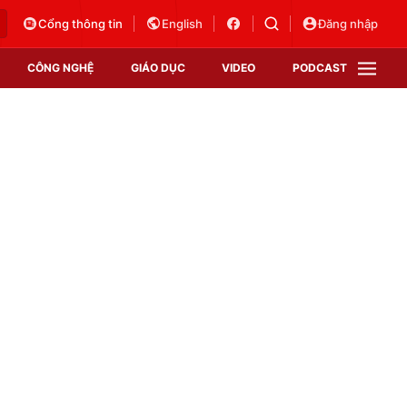
Cổng thông tin
English
Đăng nhập
CÔNG NGHỆ
GIÁO DỤC
VIDEO
PODCAST
VTV Money
VTV Thể thao
VTV Sức khoẻ
Bất động sản
Thị trường 24h
Tấm lòng Việt
Vươn mình bằng AI
VTV4
VTV8
VTV9
Lịch phát sóng
Giao lưu trực tuyến
Sự kiện