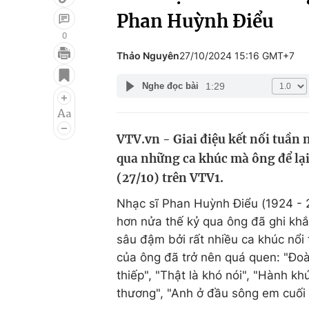
Phan Huỳnh Điểu
0
Thảo Nguyên
27/10/2024 15:16 GMT+7
Giải trí
Đời sống
1:29
Nghe đọc bài
Điện ảnh
Du lịch
Âm nhạc
Làm đẹp
VTV.vn - Giai điệu kết nối tuần
Sao
Chất lượng cuộc sốn
qua những ca khúc mà ông để lại
(27/10) trên VTV1.
Nhạc sĩ Phan Huỳnh Điểu (1924 - 2
hơn nửa thế kỷ qua ông đã ghi kh
sâu đậm bởi rất nhiều ca khúc nổi t
của ông đã trở nên quá quen: "Đoà
thiếp", "Thật là khó nói", "Hành k
thương", "Anh ở đầu sông em cuối 