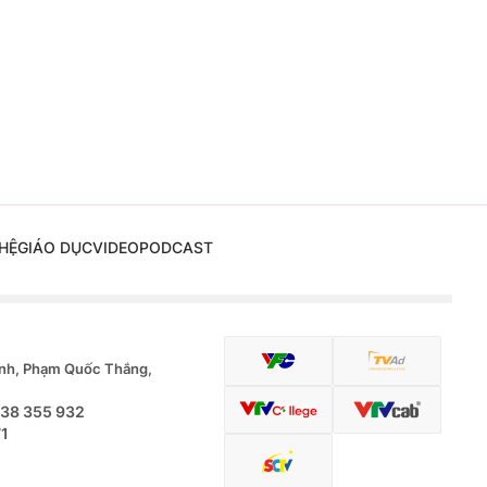
HỆ
GIÁO DỤC
VIDEO
PODCAST
nh, Phạm Quốc Thắng,
.38 355 932
71