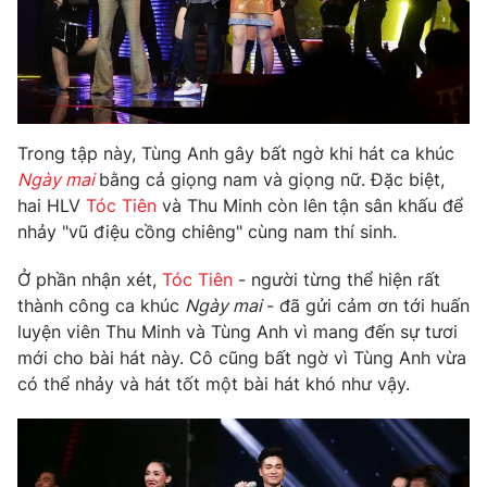
Phim VTV
Giải trí
Hậu trường
Điện ảnh
Đời sống
Nhân vật
Âm nhạc
Du lịch
Khán giả
Giáo dục
Trong tập này, Tùng Anh gây bất ngờ khi hát ca khúc
Sao
Làm đẹp
Ngày mai
bằng cả giọng nam và giọng nữ. Đặc biệt,
Giải sao mai
Tuyển sinh
hai HLV
Tóc Tiên
và Thu Minh còn lên tận sân khấu để
Công nghệ
Chất lượng cuộc sống
nhảy "vũ điệu cồng chiêng" cùng nam thí sinh.
Học trực tuyến
Hitech Công nghệ tương lai
Giao lưu trực tuyến
Ở phần nhận xét,
Tóc Tiên
- người từng thể hiện rất
Sản phẩm
thành công ca khúc
Ngày mai
- đã gửi cảm ơn tới huấn
luyện viên Thu Minh và Tùng Anh vì mang đến sự tươi
Lịch phát sóng
Thị trường
mới cho bài hát này. Cô cũng bất ngờ vì Tùng Anh vừa
có thể nhảy và hát tốt một bài hát khó như vậy.
Tư vấn
Chuyên mục khác
Emagazine
Podcast