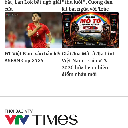
bắt, Lan Lok bất ngờ giải
"thu lưới", Cương đen
cứu
lật bài ngửa với Trúc
ĐT Việt Nam vào bán kết
Giải đua Mô tô địa hình
ASEAN Cup 2026
Việt Nam - Cúp VTV
2026 hứa hẹn nhiều
điểm nhấn mới
THỜI BÁO VTV