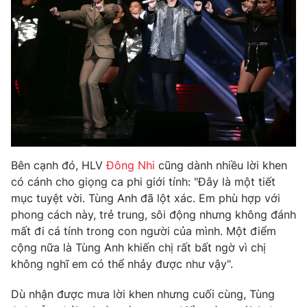
Photo
Infographic
Video
Shorts video
VTV Money
VTV Thể thao
VTV Sức khoẻ
Bất động sản
Bên cạnh đó, HLV
Đông Nhi
cũng dành nhiều lời khen
Thị trường 24h
Tấm lòng Việt
có cánh cho giọng ca phi giới tính: "Đây là một tiết
mục tuyệt vời. Tùng Anh đã lột xác. Em phù hợp với
phong cách này, trẻ trung, sôi động nhưng không đánh
VTV4
Vươn mình bằng AI
mất đi cá tính trong con người của mình. Một điểm
cộng nữa là Tùng Anh khiến chị rất bất ngờ vì chị
VTV9
VTV8
không nghĩ em có thể nhảy được như vậy".
Dù nhận được mưa lời khen nhưng cuối cùng, Tùng
Liên hệ tòa soạn
English