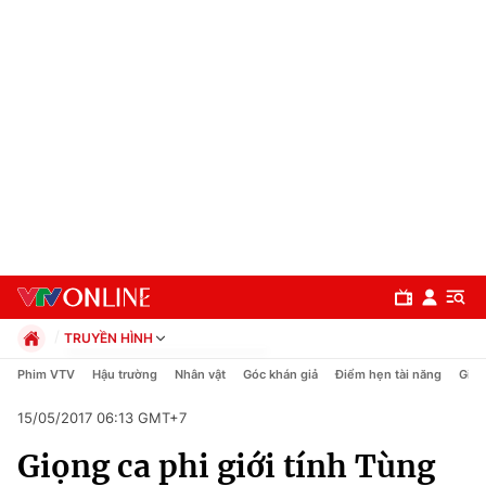
TRUYỀN HÌNH
Chính trị
Phim VTV
Hậu trường
Nhân vật
Góc khán giả
Điểm hẹn tài năng
Giải
Xã hội
15/05/2017 06:13 GMT+7
Pháp luật
Chuyên mục
Kinh tế
Giọng ca phi giới tính Tùng
Thể thao