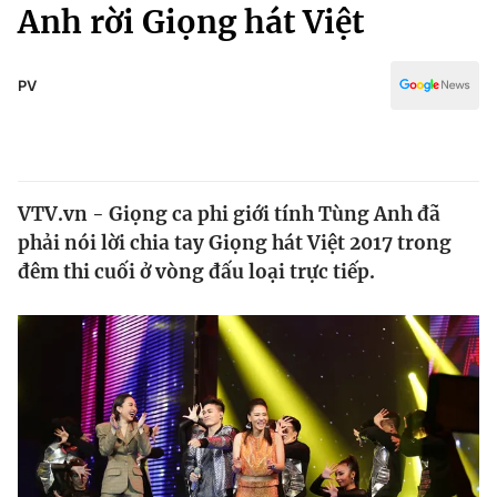
Chính trị
Anh rời Giọng hát Việt
Truyền hình
Văn hóa - Giải trí
Xã hội
Y tế
PV
Đời sống
Pháp luật
Công nghệ
Giáo dục
Y tế
VTV.vn - Giọng ca phi giới tính Tùng Anh đã
phải nói lời chia tay Giọng hát Việt 2017 trong
Thế giới
đêm thi cuối ở vòng đấu loại trực tiếp.
Tin tức
Kinh tế
Thế giới đó đây
Tài chính
Dữ liệu và đời sống
Câu chuyện quốc tế
Thị trường
Truyền hình
Góc doanh nghiệp