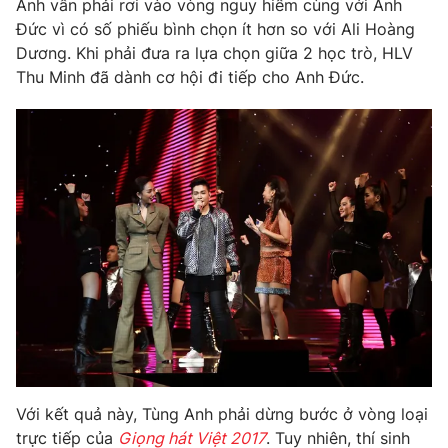
Anh vẫn phải rơi vào vòng nguy hiểm cùng với Anh
Đức vì có số phiếu bình chọn ít hơn so với Ali Hoàng
Dương. Khi phải đưa ra lựa chọn giữa 2 học trò, HLV
Thu Minh đã dành cơ hội đi tiếp cho Anh Đức.
THỜI BÁO VTV
Theo dõi báo trên
Cơ quan chủ quản:
Đài Truyền hình Việt Nam
Cơ quan báo chí:
Thời báo VTV
Giấy phép hoạt động báo in và báo điện tử số 483/GP-BTTTT
cấp ngày 29/12/2023
Tổng Biên tập:
Vũ Thanh Thủy
Phó Tổng Biên tập:
Nguyễn Thị Mỹ Hạnh, Phạm Quốc Thắng,
Nguyễn Trọng Ninh
Với kết quả này, Tùng Anh phải dừng bước ở vòng loại
Tổng đài VTV:
024.38 355 931 - 024.38 355 932
trực tiếp của
Giọng hát Việt 2017
. Tuy nhiên, thí sinh