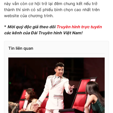
Ðiện thoại Thời báo VTV:
024.66 897 897
này vẫn còn cơ hội trở lại đêm chung kết nếu trở
thành thí sinh có số phiếu bình chọn cao nhất trên
Email:
toasoan@vtv.vn
website của chương trình.
Liên hệ quảng cáo:
024-7300.7108
*
Mời quý độc giả theo dõi
Truyền hình trực tuyến
các kênh của Đài Truyền hình Việt Nam!
Tin liên quan
® Cấm sao chép dưới mọi hình thức nếu không có sự chấp
thuận bằng văn bản. Ghi rõ nguồn VTV.vn khi phát hành lại
thông tin từ website này.