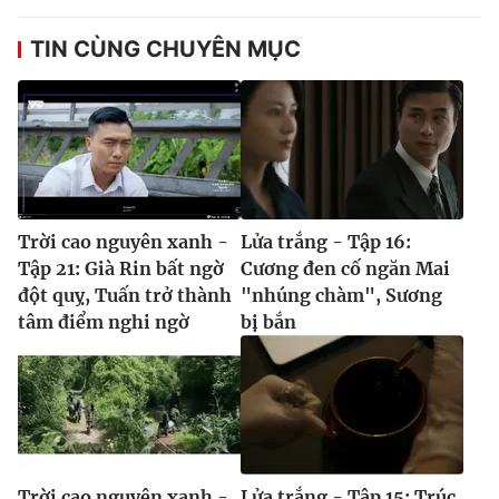
TIN CÙNG CHUYÊN MỤC
Trời cao nguyên xanh -
Lửa trắng - Tập 16:
Tập 21: Già Rin bất ngờ
Cương đen cố ngăn Mai
đột quỵ, Tuấn trở thành
"nhúng chàm", Sương
tâm điểm nghi ngờ
bị bắn
Trời cao nguyên xanh -
Lửa trắng - Tập 15: Trúc