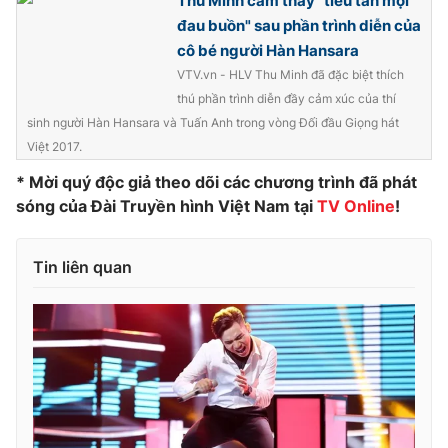
Thu Minh cảm thấy "tiêu tan mọi
đau buồn" sau phần trình diễn của
cô bé người Hàn Hansara
VTV.vn - HLV Thu Minh đã đặc biệt thích
THỜI BÁO VTV
thú phần trình diễn đầy cảm xúc của thí
sinh người Hàn Hansara và Tuấn Anh trong vòng Đối đầu Giọng hát
Việt 2017.
* Mời quý độc giả theo dõi các chương trình đã phát
Theo dõi báo trên
sóng của Đài Truyền hình Việt Nam tại
TV Online
!
Cơ quan chủ quản:
Đài Truyền hình Việt Nam
Tin liên quan
Cơ quan báo chí:
Thời báo VTV
Giấy phép hoạt động báo in và báo điện tử số 483/GP-BTTTT
cấp ngày 29/12/2023
Tổng Biên tập:
Vũ Thanh Thủy
Phó Tổng Biên tập:
Nguyễn Thị Mỹ Hạnh, Phạm Quốc Thắng,
Nguyễn Trọng Ninh
Tổng đài VTV:
024.38 355 931 - 024.38 355 932