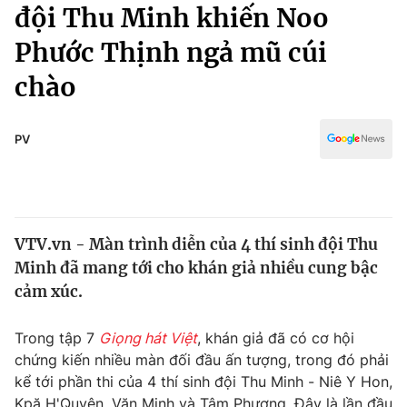
Chính trị
đội Thu Minh khiến Noo
Truyền hình
Phước Thịnh ngả mũ cúi
Văn hóa - Giải trí
Xã hội
Y tế
chào
Đời sống
Pháp luật
Công nghệ
Giáo dục
PV
Y tế
Thế giới
VTV.vn - Màn trình diễn của 4 thí sinh đội Thu
Tin tức
Minh đã mang tới cho khán giả nhiều cung bậc
Kinh tế
Thế giới đó đây
cảm xúc.
Tài chính
Dữ liệu và đời sống
Câu chuyện quốc tế
Trong tập 7
Giọng hát Việt
, khán giả đã có cơ hội
Thị trường
chứng kiến nhiều màn đối đầu ấn tượng, trong đó phải
Truyền hình
Góc doanh nghiệp
kể tới phần thi của 4 thí sinh đội Thu Minh - Niê Y Hon,
Kpă H'Quyên, Văn Minh và Tâm Phương. Đây là lần đầu