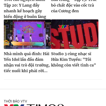
Tập 20: Y Lang đẩy
bỏ chất độc vào cốc trà
nhanh kế hoạch gây
của Cương đen
biến động ở buôn làng
Nhà mình quá đỉnh: Hải
Studio 3 cùng nhạc sĩ
Yến Idol lần đầu đảm
Hứa Kim Tuyền: "Tôi
nhận vai trò đội trưởng,
không còn viết tình ca"
tiếc nuối khi phải rời...
THỜI BÁO VTV