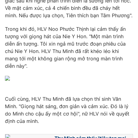
giác sau khi nghe phần trình diễn là sướng lên tới nóc.
Về mặt cảm xúc, cả 4 chiến binh đều đã cháy hết
Photo
Infographic
mình. Nếu được lựa chọn, Tiên thích bạn Tâm Phương".
Video
Shorts video
Trong khi đó, HLV Noo Phước Thịnh lại cảm thấy ấn
tượng với giọng hát của Nie Y Hon. "Một màn trình
diễn ấn tượng. Tôi xin ngả mũ trước đoạn phiêu của
VTV Money
VTV Thể thao
chú Nie Y Hon. HLV Thu Minh đã rất khéo léo khi
mang tới một không gian rộng mở trong màn trình
VTV Sức khoẻ
Bất động sản
diễn này".
Thị trường 24h
Tấm lòng Việt
Cuối cùng, HLV Thu Minh đã lựa chọn thí sinh Văn
VTV4
Vươn mình bằng AI
Minh. "Giọng hát sáng, đơn giản và cảm xúc. Đó là lý
do Minh cho cậu ấy một cơ hội", nữ HLV nói về quyết
VTV9
VTV8
định của mình.
Liên hệ tòa soạn
English