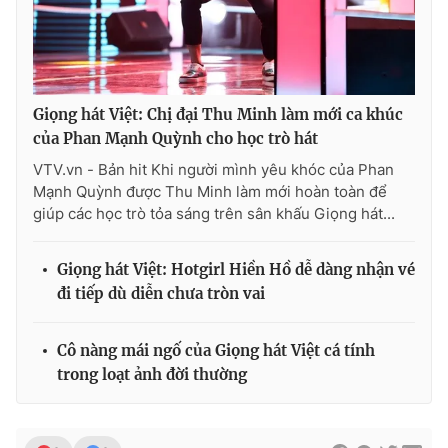
Ðiện thoại Thời báo VTV:
024.66 897 897
Email:
toasoan@vtv.vn
Liên hệ quảng cáo:
024-7300.7108
Giọng hát Việt: Chị đại Thu Minh làm mới ca khúc
của Phan Mạnh Quỳnh cho học trò hát
VTV.vn - Bản hit Khi người mình yêu khóc của Phan
Mạnh Quỳnh được Thu Minh làm mới hoàn toàn để
giúp các học trò tỏa sáng trên sân khấu Giọng hát...
Giọng hát Việt: Hotgirl Hiền Hồ dễ dàng nhận vé
đi tiếp dù diễn chưa tròn vai
® Cấm sao chép dưới mọi hình thức nếu không có sự chấp
Cô nàng mái ngố của Giọng hát Việt cá tính
thuận bằng văn bản. Ghi rõ nguồn VTV.vn khi phát hành lại
trong loạt ảnh đời thường
thông tin từ website này.