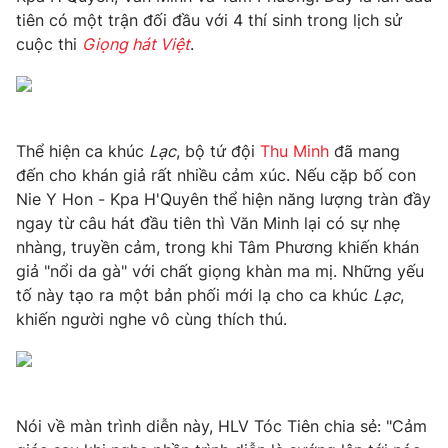
Phim VTV
tiên có một trận đối đầu với 4 thí sinh trong lịch sử
Giải trí
cuộc thi
Giọng hát Việt
.
Hậu trường
Điện ảnh
Đời sống
Nhân vật
Âm nhạc
Du lịch
Khán giả
Giáo dục
Sao
Thể hiện ca khúc
Lạc
, bộ tứ đội
Thu Minh
đã mang
Làm đẹp
Giải sao mai
đến cho khán giả rất nhiều cảm xúc. Nếu cặp bố con
Tuyển sinh
Công nghệ
Nie Y Hon - Kpa H'Quyên thể hiện năng lượng tràn đầy
Chất lượng cuộc sống
Học trực tuyến
ngay từ câu hát đầu tiên thì Văn Minh lại có sự nhẹ
Hitech Công nghệ tương lai
nhàng, truyền cảm, trong khi Tâm Phương khiến khán
Giao lưu trực tuyến
giả "nổi da gà" với chất giọng khàn ma mị. Những yếu
Sản phẩm
tố này tạo ra một bản phối mới lạ cho ca khúc
Lạc
,
Lịch phát sóng
Thị trường
khiến người nghe vô cùng thích thú.
Tư vấn
Chuyên mục khác
Emagazine
Podcast
Nói về màn trình diễn này, HLV Tóc Tiên chia sẻ: "Cảm