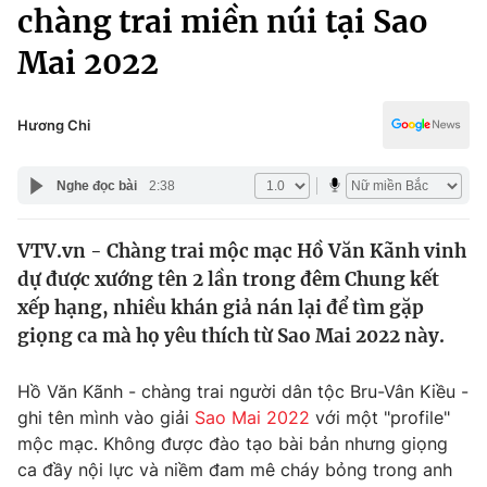
Chính trị
chàng trai miền núi tại Sao
Truyền hình
Mai 2022
Văn hóa - Giải trí
Xã hội
Y tế
Đời sống
Hương Chi
Pháp luật
Công nghệ
Giáo dục
Nghe đọc bài
2:38
Y tế
VTV.vn - Chàng trai mộc mạc Hồ Văn Kãnh vinh
Thế giới
dự được xướng tên 2 lần trong đêm Chung kết
Tin tức
xếp hạng, nhiều khán giả nán lại để tìm gặp
Kinh tế
giọng ca mà họ yêu thích từ Sao Mai 2022 này.
Thế giới đó đây
Tài chính
Dữ liệu và đời sống
Câu chuyện quốc tế
Hồ Văn Kãnh - chàng trai người dân tộc Bru-Vân Kiều -
Thị trường
ghi tên mình vào giải
Sao Mai 2022
với một "profile"
mộc mạc. Không được đào tạo bài bản nhưng giọng
Truyền hình
Góc doanh nghiệp
ca đầy nội lực và niềm đam mê cháy bỏng trong anh