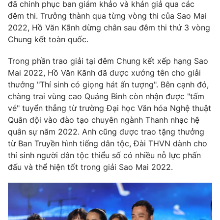
Phim VTV
đã chinh phục ban giám khảo và khán giả qua các
Giải trí
đêm thi. Trưởng thành qua từng vòng thi của Sao Mai
Hậu trường
2022, Hồ Văn Kãnh dừng chân sau đêm thi thứ 3 vòng
Điện ảnh
Đời sống
Chung kết toàn quốc.
Nhân vật
Âm nhạc
Du lịch
Trong phần trao giải tại đêm Chung kết xếp hạng Sao
Khán giả
Giáo dục
Sao
Mai 2022, Hồ Văn Kãnh đã được xướng tên cho giải
Làm đẹp
Giải sao mai
thưởng "Thí sinh có giọng hát ấn tượng". Bên cạnh đó,
Tuyển sinh
Công nghệ
chàng trai vùng cao Quảng Bình còn nhận được "tấm
Chất lượng cuộc sống
Học trực tuyến
vé" tuyển thẳng từ trường Đại học Văn hóa Nghệ thuật
Hitech Công nghệ tương lai
Quân đội vào đào tạo chuyên ngành Thanh nhạc hệ
Giao lưu trực tuyến
quân sự năm 2022. Anh cũng được trao tặng thưởng
Sản phẩm
từ Ban Truyền hình tiếng dân tộc, Đài THVN dành cho
Lịch phát sóng
thí sinh người dân tộc thiểu số có nhiều nỗ lực phấn
Thị trường
đấu và thể hiện tốt trong giải Sao Mai 2022.
Tư vấn
Chuyên mục khác
Emagazine
Podcast