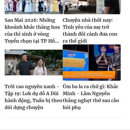
Sao Mai 2026: Những
Chuyện nhà thời nay:
khoảnh khắc thăng hoa
Tình yêu của mẹ trở
của thí sinh ở vòng
thành đôi cánh đưa con
Tuyển chọn tại TP Hồ...
ra thế giới
Trời cao nguyên xanh -
Úm ba la ra chữ gì: Khắc
Tập 19: Lok dụ dỗ A Dũi
Minh - Lâm Nguyễn
hành động, Tuấn bị theo
thắng nghẹt thở sau câu
dõi dựng chuyện
hỏi phụ