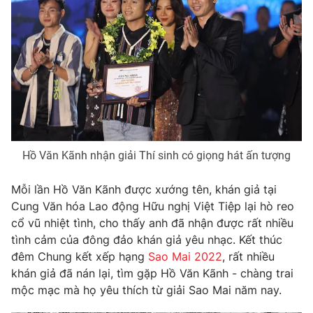
Photo
Infographic
Video
Shorts video
VTV Money
VTV Thể thao
VTV Sức khoẻ
Bất động sản
Hồ Văn Kãnh nhận giải Thí sinh có giọng hát ấn tượng
Thị trường 24h
Tấm lòng Việt
Mỗi lần Hồ Văn Kãnh được xướng tên, khán giả tại
Cung Văn hóa Lao động Hữu nghị Việt Tiệp lại hò reo
cổ vũ nhiệt tình, cho thấy anh đã nhận được rất nhiều
VTV4
Vươn mình bằng AI
tình cảm của đông đảo khán giả yêu nhạc. Kết thúc
đêm Chung kết xếp hạng
Sao Mai 2022
, rất nhiều
VTV9
VTV8
khán giả đã nán lại, tìm gặp Hồ Văn Kãnh - chàng trai
mộc mạc mà họ yêu thích từ giải Sao Mai năm nay.
Liên hệ tòa soạn
English