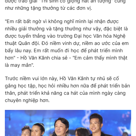
được trao giải "Thí sinh có giọng hát ấn tượng" cũng
Email:
toasoan@vtv.vn
như những tặng thưởng từ các đơn vị.
Liên hệ quảng cáo:
024-7300.7108
"Em rất bất ngờ vì không nghĩ mình lại nhận được
nhiều giải thưởng và tặng thưởng như vậy, đặc biệt là
được tuyển thẳng vào trường Đại học Văn hóa Nghệ
thuật Quân đội. Đó niềm vinh dự, niềm ao ước của em
bấy lâu nay. Em rất muốn đi học để phát triển mình
hơn" - Hồ Văn Kãnh chia sẻ - "Em cảm thấy mình thật
là may mắn".
Trước niềm vui lớn này, Hồ Văn Kãnh tự nhủ sẽ cố
gắng học tập, học hỏi nhiều hơn nữa để phát triển bản
thân, phát triển khả năng ca hát của mình ngày càng
® Cấm sao chép dưới mọi hình thức nếu không có sự chấp
chuyên nghiệp hơn.
thuận bằng văn bản. Ghi rõ nguồn VTV.vn khi phát hành lại
thông tin từ website này.