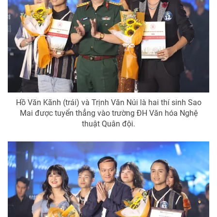
Hồ Văn Kãnh (trái) và Trịnh Văn Núi là hai thí sinh Sao
Mai được tuyển thẳng vào trường ĐH Văn hóa Nghệ
thuật Quân đội.