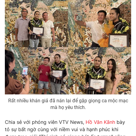
THỜI BÁO VTV
Theo dõi báo trên
Cơ quan chủ quản:
Đài Truyền hình Việt Nam
Cơ quan báo chí:
Thời báo VTV
Giấy phép hoạt động báo in và báo điện tử số 483/GP-BTTTT
cấp ngày 29/12/2023
Tổng Biên tập:
Vũ Thanh Thủy
Rất nhiều khán giả đã nán lại để gặp giọng ca mộc mạc
Phó Tổng Biên tập:
Nguyễn Thị Mỹ Hạnh, Phạm Quốc Thắng,
mà họ yêu thích.
Nguyễn Trọng Ninh
Tổng đài VTV:
024.38 355 931 - 024.38 355 932
Chia sẻ với phóng viên VTV News,
Hồ Văn Kãnh
bày
Ðiện thoại Thời báo VTV:
024.66 897 897
tỏ sự bất ngờ cùng với niềm vui và hạnh phúc khi