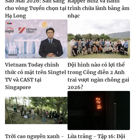
Sao Mai 2026: Sẵn sàng
Rapper Binz và hành
cho vòng Tuyển chọn tại
trình chữa lành bằng âm
Hạ Long
nhạc
Vietnam Today chính
Đội hình nào có lợi thế
thức có mặt trên Singtel
trong Công diễn 2 Anh
TV và CAST tại
trai vượt ngàn chông gai
Singapore
2026?
Trời cao nguyên xanh -
Lửa trắng - Tập 16: Đội