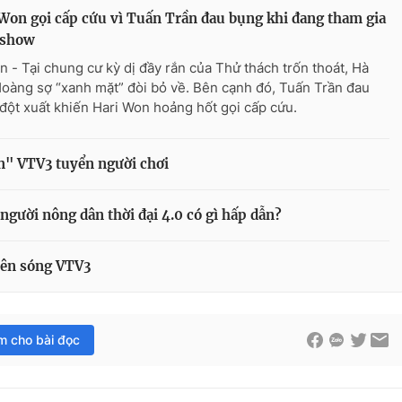
Won gọi cấp cứu vì Tuấn Trần đau bụng khi đang tham gia
show
n - Tại chung cư kỳ dị đầy rắn của Thử thách trốn thoát, Hà
Hoàng sợ “xanh mặt” đòi bỏ về. Bên cạnh đó, Tuấn Trần đau
đột xuất khiến Hari Won hoảng hốt gọi cấp cứu.
" VTV3 tuyển người chơi
gười nông dân thời đại 4.0 có gì hấp dẫn?
lên sóng VTV3
im cho bài đọc