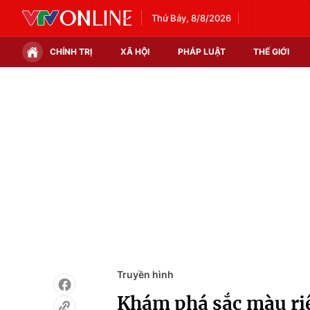
Thứ Bảy, 8/8/2026
CHÍNH TRỊ
XÃ HỘI
PHÁP LUẬT
THẾ GIỚI
Chính trị
Xã hội
Thế giới
Kinh tế
Tin tức
Tài chính
Thế giới đó đây
Thị trường
Câu chuyện quốc tế
Góc doanh nghiệp
Dữ liệu và đời sống
Truyền hình
Khám phá sắc màu ri