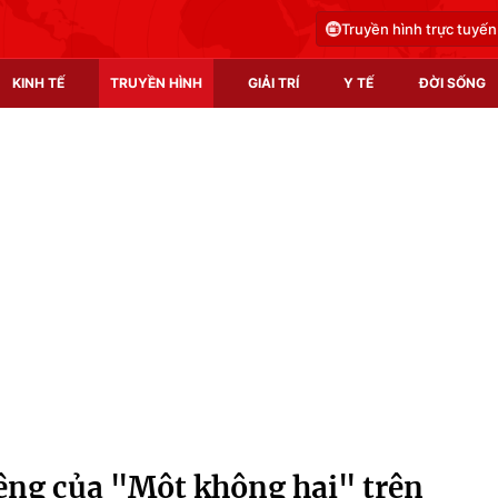
Truyền hình trực tuyến
KINH TẾ
TRUYỀN HÌNH
GIẢI TRÍ
Y TẾ
ĐỜI SỐNG
Pháp luật
Y tế
Truyền hình
Multimedia
Phim VTV
Video
Hậu trường
Shorts video
Nhân vật
Podcast
Khán giả
EMagazine
Giải sao mai
Photo
êng của "Một không hai" trên
Infographic