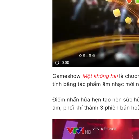
0:00
Gameshow
Một không hai
là chươn
tính bằng tác phẩm âm nhạc mới n
Điểm nhấn hứa hẹn tạo nên sức hú
âm, phối khí thành 3 phiên bản ho