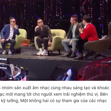
à 5 nhóm sản xuất âm nhạc cùng nhau sáng tạo và khoác
c mới mang tới cho người xem trải nghiệm thú vị. Bên
 kỹ lưỡng, Một không hai có sự tham gia của các nhạc