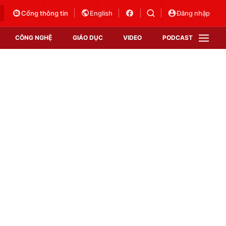
Cổng thông tin
English
Đăng nhập
CÔNG NGHỆ
GIÁO DỤC
VIDEO
PODCAST
VTV Money
VTV Thể thao
VTV Sức khoẻ
Bất động sản
Thị trường 24h
Tấm lòng Việt
Vươn mình bằng AI
VTV4
VTV8
VTV9
Lịch phát sóng
Giao lưu trực tuyến
Sự kiện