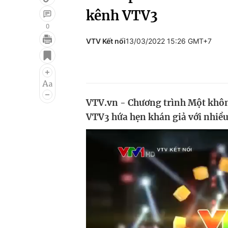
kênh VTV3
0
VTV Kết nối
13/03/2022 15:26 GMT+7
Giải trí
Đời sống
Điện ảnh
Du lịch
Âm nhạc
Làm đẹp
VTV.vn - Chương trình Một không
Sao
Chất lượng cuộc sốn
VTV3 hứa hẹn khán giả với nhiều