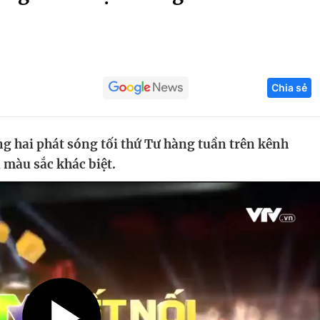
Góc ảnh
Giáo dục
Công nghệ
Chia sẻ
Tuyển sinh
Hitech Công ng
Học trực tuyến
Sản phẩm
 hai phát sóng tối thứ Tư hàng tuần trên kênh
g
Thị trường
 màu sắc khác biệt.
Tư vấn