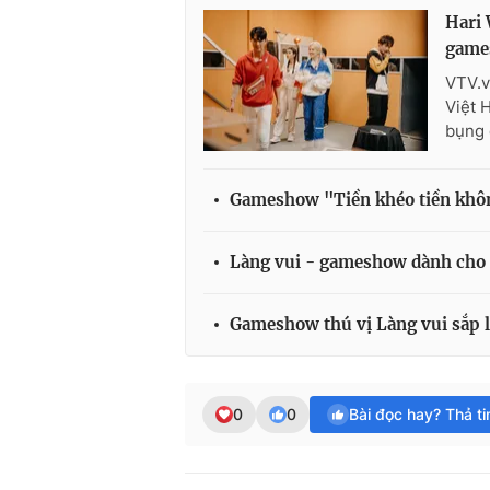
Hari 
game
VTV.v
Việt 
bụng 
Gameshow "Tiền khéo tiền khôn
Làng vui - gameshow dành cho n
Gameshow thú vị Làng vui sắp 
0
0
Bài đọc hay? Thả t