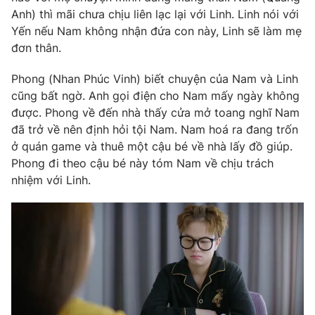
Phim VTV
Anh) thì mãi chưa chịu liên lạc lại với Linh. Linh nói với
Giải trí
Yến nếu Nam không nhận đứa con này, Linh sẽ làm mẹ
Hậu trường
Điện ảnh
đơn thân.
Đời sống
Nhân vật
Âm nhạc
Phong (Nhan Phúc Vinh) biết chuyện của Nam và Linh
Du lịch
Khán giả
cũng bất ngờ. Anh gọi điện cho Nam mấy ngày không
Giáo dục
Sao
được. Phong về đến nhà thấy cửa mở toang nghĩ Nam
Làm đẹp
Giải sao mai
Tuyển sinh
đã trở về nên định hỏi tội Nam. Nam hoá ra đang trốn
Công nghệ
Chất lượng cuộc sống
ở quán game và thuê một cậu bé về nhà lấy đồ giúp.
Học trực tuyến
Phong đi theo cậu bé này tóm Nam về chịu trách
Hitech Công nghệ tương lai
Giao lưu trực tuyến
nhiệm với Linh.
Sản phẩm
Lịch phát sóng
Thị trường
Tư vấn
Chuyên mục khác
Emagazine
Podcast