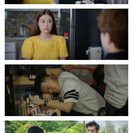
Photo
Infographic
Video
Shorts video
VTV Money
VTV Thể thao
VTV Sức khoẻ
Bất động sản
Thị trường 24h
Tấm lòng Việt
VTV4
Vươn mình bằng AI
VTV9
VTV8
Liên hệ tòa soạn
English