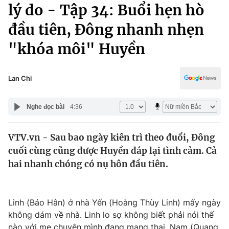
Chính trị
lý do - Tập 34: Buổi hẹn hò
Truyền hình
đầu tiên, Đông nhanh nhẹn
Văn hóa - Giải trí
Xã hội
Y tế
"khóa môi" Huyền
Đời sống
Pháp luật
Công nghệ
Giáo dục
Lan Chi
Y tế
Nghe đọc bài
4:36
Thế giới
VTV.vn - Sau bao ngày kiên trì theo đuổi, Đông
Tin tức
cuối cùng cũng được Huyền đáp lại tình cảm. Cả
Kinh tế
Thế giới đó đây
hai nhanh chóng có nụ hôn đầu tiên.
Tài chính
Dữ liệu và đời sống
Câu chuyện quốc tế
Thị trường
Linh (Bảo Hân) ở nhà Yến (Hoàng Thùy Linh) mấy ngày
Truyền hình
Góc doanh nghiệp
không dám về nhà. Linh lo sợ không biết phải nói thế
nào với mẹ chuyện mình đang mang thai. Nam (Quang