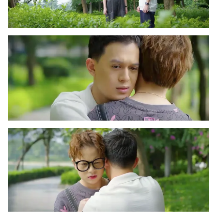
Email:
toasoan@vtv.vn
Liên hệ quảng cáo:
024-7300.7108
® Cấm sao chép dưới mọi hình thức nếu không có sự chấp
thuận bằng văn bản. Ghi rõ nguồn VTV.vn khi phát hành lại
thông tin từ website này.