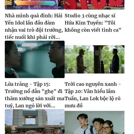
Nhà mình quá đỉnh: Hải
Studio 3 cùng nhạc sĩ
Yến Idol lần đầu đảm
Hứa Kim Tuyền: "Tôi
nhận vai trò đội trưởng,
không còn viết tình ca"
tiếc nuối khi phải rời...
Lửa trắng - Tập 15:
Trời cao nguyên xanh -
Trường nổ dẫn "ghẹ" đi
Tập 20: Vân hiểu lầm
thăm xưởng sản xuất ma
Tuấn, Lan Lok bộc lộ rõ
tuý, Lan ngỏ lời với...
mưu đồ