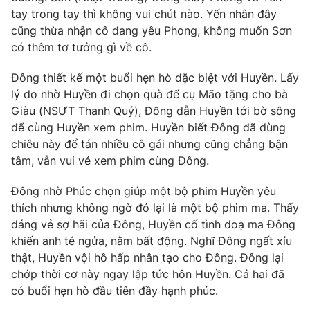
tay trong tay thì không vui chút nào. Yến nhân đây
cũng thừa nhận cô đang yêu Phong, không muốn Sơn
có thêm tơ tưởng gì về cô.
Đông thiết kế một buổi hẹn hò đặc biệt với Huyền. Lấy
lý do nhờ Huyền đi chọn quà để cụ Mão tặng cho bà
Giàu (NSƯT Thanh Quý), Đông dẫn Huyền tới bờ sông
để cùng Huyền xem phim. Huyền biết Đông đã dùng
chiêu này để tán nhiều cô gái nhưng cũng chẳng bận
tâm, vẫn vui vẻ xem phim cùng Đông.
Đông nhờ Phúc chọn giúp một bộ phim Huyền yêu
thích nhưng không ngờ đó lại là một bộ phim ma. Thấy
dáng vẻ sợ hãi của Đông, Huyền cố tình doạ ma Đông
khiến anh té ngửa, nằm bất động. Nghĩ Đông ngất xỉu
thật, Huyền vội hô hấp nhân tạo cho Đông. Đông lại
chớp thời cơ này ngay lập tức hôn Huyền. Cả hai đã
có buổi hẹn hò đầu tiên đầy hạnh phúc.