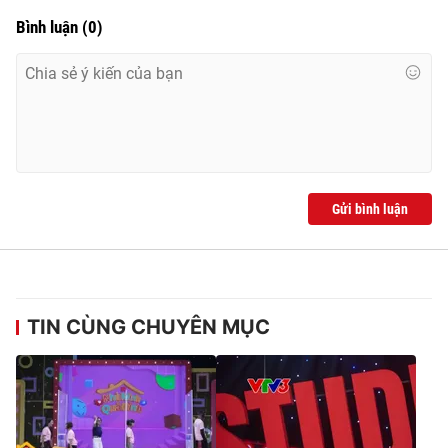
Bình luận
(
0
)
Gửi bình luận
TIN CÙNG CHUYÊN MỤC