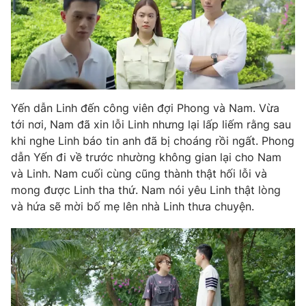
THỜI BÁO VTV
Theo dõi báo trên
Yến dẫn Linh đến công viên đợi Phong và Nam. Vừa
tới nơi, Nam đã xin lỗi Linh nhưng lại lấp liếm rằng sau
khi nghe Linh báo tin anh đã bị choáng rồi ngất. Phong
Cơ quan chủ quản:
Đài Truyền hình Việt Nam
dẫn Yến đi về trước nhường không gian lại cho Nam
Cơ quan báo chí:
Thời báo VTV
và Linh. Nam cuối cùng cũng thành thật hối lỗi và
Giấy phép hoạt động báo in và báo điện tử số 483/GP-BTTTT
mong được Linh tha thứ. Nam nói yêu Linh thật lòng
cấp ngày 29/12/2023
và hứa sẽ mời bố mẹ lên nhà Linh thưa chuyện.
Tổng Biên tập:
Vũ Thanh Thủy
Phó Tổng Biên tập:
Nguyễn Thị Mỹ Hạnh, Phạm Quốc Thắng,
Nguyễn Trọng Ninh
Tổng đài VTV:
024.38 355 931 - 024.38 355 932
Ðiện thoại Thời báo VTV:
024.66 897 897