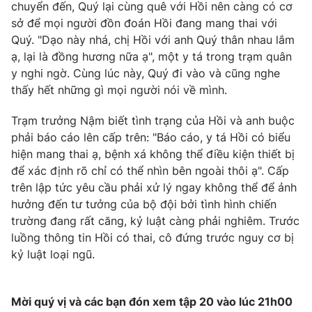
chuyển đến, Quý lại cùng quê với Hồi nên càng có cơ
sở để mọi người đồn đoán Hồi đang mang thai với
Quý. "Dạo này nhá, chị Hồi với anh Quý thân nhau lắm
ạ, lại là đồng hương nữa ạ", một y tá trong trạm quân
y nghi ngờ. Cùng lúc này, Quý đi vào và cũng nghe
thấy hết những gì mọi người nói về mình.
Trạm trưởng Nậm biết tình trạng của Hồi và anh buộc
phải báo cáo lên cấp trên: "Báo cáo, y tá Hồi có biểu
hiện mang thai ạ, bệnh xá không thể điều kiện thiết bị
để xác định rõ chỉ có thể nhìn bên ngoài thôi ạ". Cấp
trên lập tức yêu cầu phải xử lý ngay không thể để ảnh
hưởng đến tư tưởng của bộ đội bởi tình hình chiến
trường đang rất căng, kỷ luật càng phải nghiêm. Trước
luồng thông tin Hồi có thai, cô đứng trước nguy cơ bị
kỷ luật loại ngũ.
Mời quý vị và các bạn đón xem tập 20 vào lúc 21h00