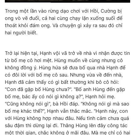
Photo
Infographic
Trong một lần vào rừng dạo chơi với Hồi, Cường bị
ong vò vẽ đuổi, cả hai cùng chạy lặn xuống suối để
thoát khỏi đám ong. Và chuyện gì xảy ra sau đó chỉ
Video
Shorts video
hai người biết.
VTV Money
VTV Thể thao
Trở lại hiện tại, Hạnh vội vã trở về nhà vì nhận được tin
từ bố mẹ cô hơi mệt. Hùng muốn về cùng nhưng cô
VTV Sức khoẻ
Bất động sản
không đồng ý. Hùng hứa sẽ đưa bố qua nhà Hạnh để
có đôi lời với bố mẹ cô sau. Nhưng vừa về đến nhà,
Thị trường 24h
Tấm lòng Việt
Hạnh đã cảm thấy có gì bất thường khi bô cô hỏi:
"Con đã gặp bố Hùng chưa?". "Bố anh Hùng đến gặp
bố mẹ, bác ấy có nói gì không ạ?", Hạnh hỏi mẹ.
VTV4
Vươn mình bằng AI
"Cũng không nói gì", bà Hồi đáp. "Không nói gì mà sao
bố mẹ khác thế?", Hạnh vẫn thắc mắc. "Hạnh này, con
VTV9
VTV8
với Hùng không hợp nhau đâu. Nếu tình cảm chưa quá
sâu đậm thì dừng lại đi. Thằng Hùng lên đây công tác
Liên hệ tòa soạn
English
một thời gian, chắc không ở mãi đâu. Mà mẹ chỉ có hai