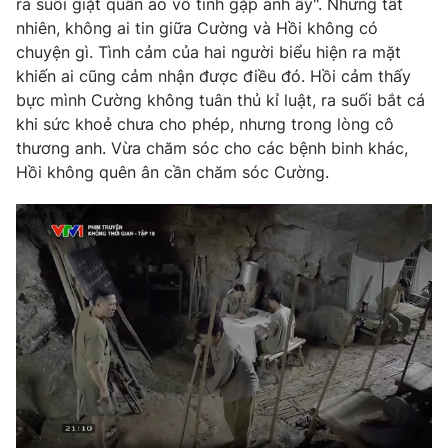
ra suối giặt quần áo vô tình gặp anh ấy". Nhưng tất
Phim VTV
Giải trí
nhiên, không ai tin giữa Cường và Hồi không có
Hậu trường
chuyện gì. Tình cảm của hai người biểu hiện ra mặt
Điện ảnh
khiến ai cũng cảm nhận được điều đó. Hồi cảm thấy
Đời sống
Nhân vật
bực mình Cường không tuân thủ kỉ luật, ra suối bắt cá
Âm nhạc
Du lịch
khi sức khoẻ chưa cho phép, nhưng trong lòng cô
Khán giả
Giáo dục
Sao
thương anh. Vừa chăm sóc cho các bệnh binh khác,
Làm đẹp
Giải sao mai
Hồi không quên ân cần chăm sóc Cường.
Tuyển sinh
Công nghệ
Chất lượng cuộc sống
Học trực tuyến
Hitech Công nghệ tương lai
Giao lưu trực tuyến
Sản phẩm
Lịch phát sóng
Thị trường
Tư vấn
Chuyên mục khác
Emagazine
Podcast