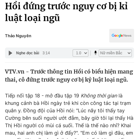
Chính trị
Hồi đứng trước nguy cơ bị kỉ
Truyền hình
luật loại ngũ
Văn hóa - Giải trí
Xã hội
Y tế
Đời sống
Thảo Nguyên
Pháp luật
Công nghệ
Giáo dục
Nghe đọc bài
3:14
Y tế
VTV.vn - Trước thông tin Hồi có biểu hiện mang
Thế giới
thai, cô đứng trước nguy cơ bị kỷ luật loại ngũ.
Tin tức
Kinh tế
Tiếp nối tập 18 - mở đầu tập 19
Không thời gian
là
Thế giới đó đây
khung cảnh bà Hồi ngày trẻ khi còn công tác tại trạm
Tài chính
Dữ liệu và đời sống
quân y. Đồng đội của Hồi nói: "Lúc nãy tôi thấy tay
Câu chuyện quốc tế
Thị trường
Cường bên suối người ướt đẫm, bây giờ tôi lại thấy Hà
Thị Hồi người có mùi cá suối. Thế là thế nào nhỉ? Khai
Truyền hình
Góc doanh nghiệp
mau, hai anh chị làm gì ở đấy?". "Em có làm gì đâu, em