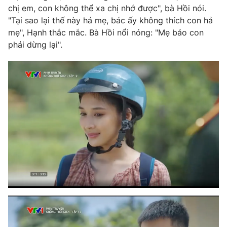
chị em, con không thể xa chị nhớ được", bà Hồi nói.
"Tại sao lại thế này hả mẹ, bác ấy không thích con hả
mẹ", Hạnh thắc mắc. Bà Hồi nổi nóng: "Mẹ bảo con
phải dừng lại".
THỜI BÁO VTV
Theo dõi báo trên
Cơ quan chủ quản:
Đài Truyền hình Việt Nam
Cơ quan báo chí:
Thời báo VTV
Giấy phép hoạt động báo in và báo điện tử số 483/GP-BTTTT
cấp ngày 29/12/2023
Tổng Biên tập:
Vũ Thanh Thủy
Phó Tổng Biên tập:
Nguyễn Thị Mỹ Hạnh, Phạm Quốc Thắng,
Nguyễn Trọng Ninh
Tổng đài VTV:
024.38 355 931 - 024.38 355 932