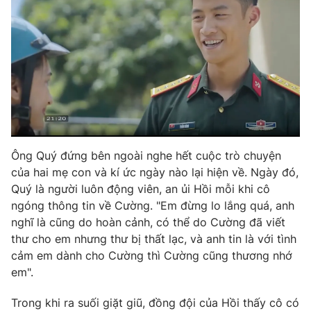
Ðiện thoại Thời báo VTV:
024.66 897 897
Email:
toasoan@vtv.vn
Liên hệ quảng cáo:
024-7300.7108
Ông Quý đứng bên ngoài nghe hết cuộc trò chuyện
của hai mẹ con và kí ức ngày nào lại hiện về. Ngày đó,
Quý là người luôn động viên, an ủi Hồi mỗi khi cô
ngóng thông tin về Cường. "Em đừng lo lắng quá, anh
nghĩ là cũng do hoàn cảnh, có thể do Cường đã viết
thư cho em nhưng thư bị thất lạc, và anh tin là với tình
® Cấm sao chép dưới mọi hình thức nếu không có sự chấp
cảm em dành cho Cường thì Cường cũng thương nhớ
thuận bằng văn bản. Ghi rõ nguồn VTV.vn khi phát hành lại
thông tin từ website này.
em".
Trong khi ra suối giặt giũ, đồng đội của Hồi thấy cô có