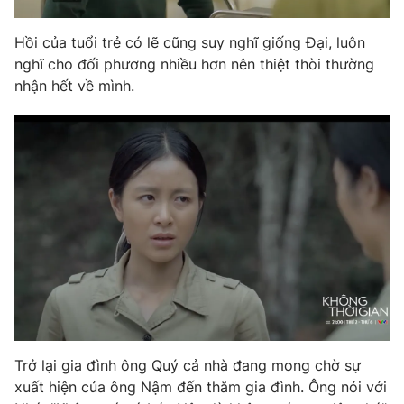
Photo
Infographic
Hồi của tuổi trẻ có lẽ cũng suy nghĩ giống Đại, luôn
nghĩ cho đối phương nhiều hơn nên thiệt thòi thường
Video
Shorts video
nhận hết về mình.
VTV Money
VTV Thể thao
VTV Sức khoẻ
Bất động sản
Thị trường 24h
Tấm lòng Việt
VTV4
Vươn mình bằng AI
VTV9
VTV8
Trở lại gia đình ông Quý cả nhà đang mong chờ sự
xuất hiện của ông Nậm đến thăm gia đình. Ông nói với
Liên hệ tòa soạn
English