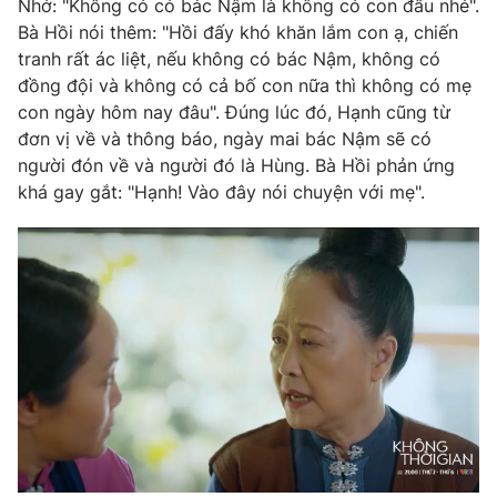
Nhớ: "Không có có bác Nậm là không có con đâu nhé".
Bà Hồi nói thêm: "Hồi đấy khó khăn lắm con ạ, chiến
tranh rất ác liệt, nếu không có bác Nậm, không có
đồng đội và không có cả bố con nữa thì không có mẹ
THỜI BÁO VTV
con ngày hôm nay đâu". Đúng lúc đó, Hạnh cũng từ
đơn vị về và thông báo, ngày mai bác Nậm sẽ có
người đón về và người đó là Hùng. Bà Hồi phản ứng
khá gay gắt: "Hạnh! Vào đây nói chuyện với mẹ".
Theo dõi báo trên
Cơ quan chủ quản:
Đài Truyền hình Việt Nam
Cơ quan báo chí:
Thời báo VTV
Giấy phép hoạt động báo in và báo điện tử số 483/GP-BTTTT
cấp ngày 29/12/2023
Tổng Biên tập:
Vũ Thanh Thủy
Phó Tổng Biên tập:
Nguyễn Thị Mỹ Hạnh, Phạm Quốc Thắng,
Nguyễn Trọng Ninh
Tổng đài VTV:
024.38 355 931 - 024.38 355 932