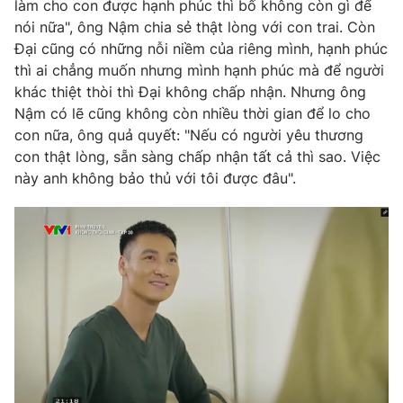
Phim VTV
làm cho con được hạnh phúc thì bố không còn gì để
Giải trí
nói nữa", ông Nậm chia sẻ thật lòng với con trai. Còn
Hậu trường
Đại cũng có những nỗi niềm của riêng mình, hạnh phúc
Điện ảnh
thì ai chẳng muốn nhưng mình hạnh phúc mà để người
Đời sống
Nhân vật
khác thiệt thòi thì Đại không chấp nhận. Nhưng ông
Âm nhạc
Du lịch
Khán giả
Nậm có lẽ cũng không còn nhiều thời gian để lo cho
Giáo dục
Sao
con nữa, ông quả quyết: "Nếu có người yêu thương
Làm đẹp
Giải sao mai
con thật lòng, sẵn sàng chấp nhận tất cả thì sao. Việc
Tuyển sinh
Công nghệ
này anh không bảo thủ với tôi được đâu".
Chất lượng cuộc sống
Học trực tuyến
Hitech Công nghệ tương lai
Giao lưu trực tuyến
Sản phẩm
Lịch phát sóng
Thị trường
Tư vấn
Chuyên mục khác
Emagazine
Podcast