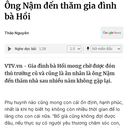
Chính trị
Ông Nậm đến thăm gia đình
Truyền hình
bà Hồi
Văn hóa - Giải trí
Xã hội
Y tế
Đời sống
Thảo Nguyên
Pháp luật
Công nghệ
Giáo dục
Nghe đọc bài
1:28
Y tế
VTV.vn - Gia đình bà Hồi mong chờ được đón
Thế giới
thủ trưởng cũ và cũng là ân nhân là ông Nậm
Tin tức
đến thăm nhà sau nhiều năm không gặp lại.
Kinh tế
Thế giới đó đây
Tài chính
Dữ liệu và đời sống
Phụ huynh nào cũng mong con cái ổn định, hạnh phúc,
Câu chuyện quốc tế
Thị trường
nhất là khi họ biết họ không còn nhiều thời gian để lo
lắng cho con cái nữa. "Bố già cũng không đợi được
Truyền hình
Góc doanh nghiệp
đâu, nếu thực sự có người yêu thương chăm sóc con,