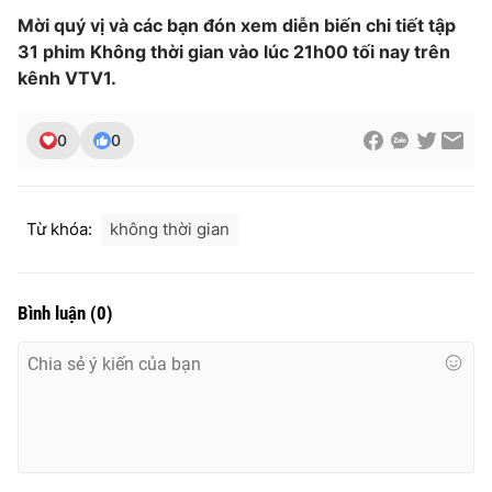
Ðiện thoại Thời báo VTV:
024.66 897 897
Mời quý vị và các bạn đón xem diễn biến chi tiết tập
Email:
toasoan@vtv.vn
31 phim Không thời gian vào lúc 21h00 tối nay trên
Liên hệ quảng cáo:
024-7300.7108
kênh VTV1.
0
0
Từ khóa:
không thời gian
Bình luận
(
0
)
® Cấm sao chép dưới mọi hình thức nếu không có sự chấp
thuận bằng văn bản. Ghi rõ nguồn VTV.vn khi phát hành lại
thông tin từ website này.