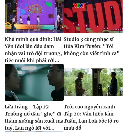
Nhà mình quá đỉnh: Hải
Studio 3 cùng nhạc sĩ
Yến Idol lần đầu đảm
Hứa Kim Tuyền: "Tôi
nhận vai trò đội trưởng,
không còn viết tình ca"
tiếc nuối khi phải rời...
Lửa trắng - Tập 15:
Trời cao nguyên xanh -
Trường nổ dẫn "ghẹ" đi
Tập 20: Vân hiểu lầm
thăm xưởng sản xuất ma
Tuấn, Lan Lok bộc lộ rõ
tuý, Lan ngỏ lời với...
mưu đồ