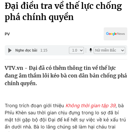
Chính trị
Đại điều tra về thế lực chống
Truyền hình
phá chính quyền
Văn hóa - Giải trí
Xã hội
Y tế
Đời sống
PV
Pháp luật
Công nghệ
Giáo dục
Nghe đọc bài
1:15
Y tế
VTV.vn - Đại đã có thêm thông tin về thế lực
Thế giới
đang âm thầm lôi kéo bà con dân bản chống phá
Tin tức
chính quyền.
Kinh tế
Thế giới đó đây
Tài chính
Dữ liệu và đời sống
Trong trích đoạn giới thiệu
Không thời gian tập 39
, bà
Câu chuyện quốc tế
Thị trường
Phỉu Khèn sau thời gian chịu đựng trong lo sợ đã bí
mật tới gặp bộ đội Đại để kể hết sự việc về kẻ xấu trú
Truyền hình
Góc doanh nghiệp
ẩn dưới nhà. Bà lo lắng chúng sẽ làm hại cháu trai