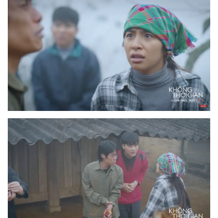
Ðiện thoại Thời báo VTV:
024.66 897 897
Email:
toasoan@vtv.vn
Liên hệ quảng cáo:
024-7300.7108
® Cấm sao chép dưới mọi hình thức nếu không có sự chấp
thuận bằng văn bản. Ghi rõ nguồn VTV.vn khi phát hành lại
thông tin từ website này.