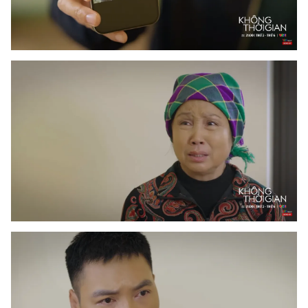
Photo
Infographic
Video
Shorts video
VTV Money
VTV Thể thao
VTV Sức khoẻ
Bất động sản
Thị trường 24h
Tấm lòng Việt
VTV4
Vươn mình bằng AI
VTV9
VTV8
Liên hệ tòa soạn
English