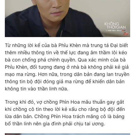
THỜI BÁO VTV
Từ những lời kể của bà Phỉu Khèn mà trung tá Đại biết
thêm nhiều thông tin về thế lực đang âm thầm lôi kéo
Theo dõi báo trên
bà con chống phá chính quyền. Qua xác minh của bà
Phỉu Khèn, đối tượng đang ở nhà bà không phải kẻ giả
mạo ma rừng. Hơn nữa, trong dân bản đang lan truyền
Cơ quan chủ quản:
Đài Truyền hình Việt Nam
thông tin bộ đội đóng giả ma rừng để khiến dân bản
Cơ quan báo chí:
Thời báo VTV
không tin vào thần linh nữa.
Giấy phép hoạt động báo in và báo điện tử số 483/GP-BTTTT
cấp ngày 29/12/2023
Trong khi đó, vợ chồng Phìn Hoa mâu thuẫn gay gắt
Tổng Biên tập:
Vũ Thanh Thủy
khi chồng cô tin theo lời kẻ xấu cho rằng bộ đội đến
Phó Tổng Biên tập:
Nguyễn Thị Mỹ Hạnh, Phạm Quốc Thắng,
lừa dân bản. Chồng Phìn Hoa trách mắng cô là báng
Nguyễn Trọng Ninh
bổ thần linh nên gia đình phải chịu tai ương.
Tổng đài VTV:
024.38 355 931 - 024.38 355 932