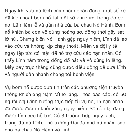
Ngay khi vừa có lệnh của nhóm phản động, một số kẻ
đã kích hoạt bom nổ tại một số khu vực, trong đó có
nơi Lãm làm lễ và gần nhà của bà cháu Nỏ Hành. Bom
nổ khiến bà con vô cùng hoảng sợ, đồng thời gây sạt
lở núi. Chứng kiến Nỏ Hành gặp nguy hiểm, Lĩnh đã lao
vào cứu và không kịp chạy thoát. Miên và đội y tế
ngay lập tức có mặt để hỗ trợ cứu các nạn nhân. Cô
thấy Lĩnh nằm trong đống đổ nát và vô cùng lo lắng.
Máy bay trực thăng cũng được điều động để đưa Lĩnh
và người dân nhanh chóng tới bệnh viện.
Vụ bom nổ được đưa tin trên các phương tiện truyền
thông khiến ông Nậm rất lo lắng. Theo báo cáo, có 50
người chịu ảnh hưởng trực tiếp từ vụ nổ, 15 nạn nhân
đã được đưa ra khỏi vùng nguy hiểm. Số còn lại đang
được tích cực hỗ trợ. Có 3 trường hợp nguy kịch,
trong đó có Lĩnh. Thủ trưởng Đại đã nhờ bố chăm sóc
cho bà cháu Nỏ Hành và Lĩnh.