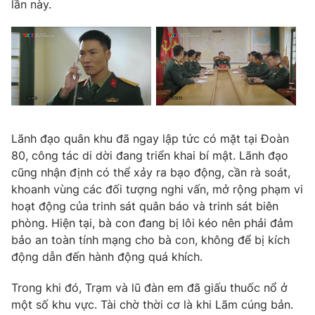
Phim VTV
lần này.
Giải trí
Hậu trường
Điện ảnh
Đời sống
Nhân vật
Âm nhạc
Du lịch
Khán giả
Giáo dục
Sao
Làm đẹp
Giải sao mai
Tuyển sinh
Công nghệ
Lãnh đạo quân khu đã ngay lập tức có mặt tại Đoàn
Chất lượng cuộc sống
Học trực tuyến
80, công tác di dời đang triển khai bí mật. Lãnh đạo
Hitech Công nghệ tương lai
cũng nhận định có thể xảy ra bạo động, cần rà soát,
Giao lưu trực tuyến
khoanh vùng các đối tượng nghi vấn, mở rộng phạm vi
Sản phẩm
hoạt động của trinh sát quân báo và trinh sát biên
Lịch phát sóng
Thị trường
phòng. Hiện tại, bà con đang bị lôi kéo nên phải đảm
bảo an toàn tính mạng cho bà con, không để bị kích
Tư vấn
động dẫn đến hành động quá khích.
Chuyên mục khác
Trong khi đó, Trạm và lũ đàn em đã giấu thuốc nổ ở
Emagazine
Podcast
một số khu vực. Tài chờ thời cơ là khi Lãm cúng bản.