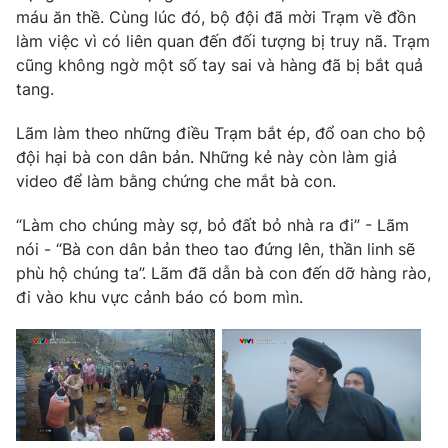
Email:
toasoan@vtv.vn
máu ăn thề. Cùng lúc đó, bộ đội đã mời Trạm về đồn
Liên hệ quảng cáo:
024-7300.7108
làm việc vì có liên quan đến đối tượng bị truy nã. Trạm
cũng không ngờ một số tay sai và hàng đã bị bắt quả
tang.
Lãm làm theo những điều Trạm bắt ép, đổ oan cho bộ
đội hại bà con dân bản. Những kẻ này còn làm giả
video để làm bằng chứng che mắt bà con.
“Làm cho chúng mày sợ, bỏ đất bỏ nhà ra đi” - Lãm
nói - “Bà con dân bản theo tao đứng lên, thần linh sẽ
phù hộ chúng ta”. Lãm đã dẫn bà con đến dỡ hàng rào,
đi vào khu vực cảnh báo có bom mìn.
® Cấm sao chép dưới mọi hình thức nếu không có sự chấp
thuận bằng văn bản. Ghi rõ nguồn VTV.vn khi phát hành lại
thông tin từ website này.