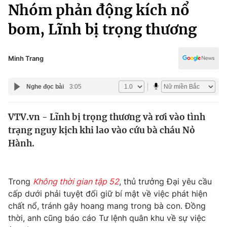
Chính trị
Nhóm phản động kích nổ
Truyền hình
bom, Lĩnh bị trọng thương
Văn hóa - Giải trí
Xã hội
Y tế
Đời sống
Minh Trang
Pháp luật
Công nghệ
Giáo dục
Nghe đọc bài
3:05
Y tế
VTV.vn - Lĩnh bị trọng thương và rơi vào tình
Thế giới
trạng nguy kịch khi lao vào cứu bà cháu Nỏ
Tin tức
Hành.
Kinh tế
Thế giới đó đây
Tài chính
Dữ liệu và đời sống
Trong
Không thời gian tập 52
, thủ trưởng Đại yêu cầu
Câu chuyện quốc tế
Thị trường
cấp dưới phải tuyệt đối giữ bí mật về việc phát hiện
chất nổ, tránh gây hoang mang trong bà con. Đồng
Truyền hình
Góc doanh nghiệp
thời, anh cũng báo cáo Tư lệnh quân khu về sự việc