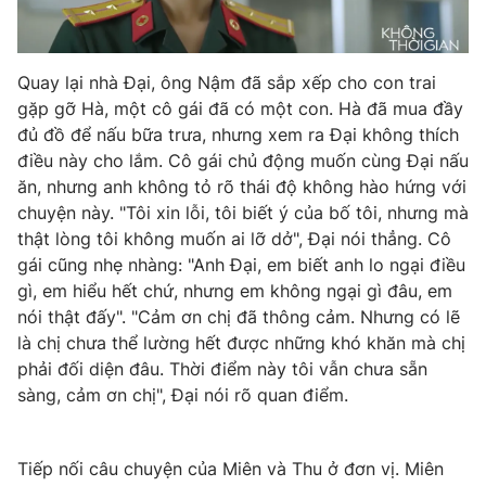
Quay lại nhà Đại, ông Nậm đã sắp xếp cho con trai
gặp gỡ Hà, một cô gái đã có một con. Hà đã mua đầy
đủ đồ để nấu bữa trưa, nhưng xem ra Đại không thích
điều này cho lắm. Cô gái chủ động muốn cùng Đại nấu
ăn, nhưng anh không tỏ rõ thái độ không hào hứng với
chuyện này. "Tôi xin lỗi, tôi biết ý của bố tôi, nhưng mà
thật lòng tôi không muốn ai lỡ dở", Đại nói thẳng. Cô
gái cũng nhẹ nhàng: "Anh Đại, em biết anh lo ngại điều
gì, em hiểu hết chứ, nhưng em không ngại gì đâu, em
nói thật đấy". "Cảm ơn chị đã thông cảm. Nhưng có lẽ
là chị chưa thể lường hết được những khó khăn mà chị
phải đối diện đâu. Thời điểm này tôi vẫn chưa sẵn
sàng, cảm ơn chị", Đại nói rõ quan điểm.
Tiếp nối câu chuyện của Miên và Thu ở đơn vị. Miên