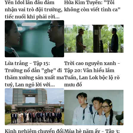
Yến Idol lần đầu đảm
Hứa Kim Tuyền: "Tôi
nhận vai trò đội trưởng,
không còn viết tình ca"
tiếc nuối khi phải rời...
Lửa trắng - Tập 15:
Trời cao nguyên xanh -
Trường nổ dẫn "ghẹ" đi
Tập 20: Vân hiểu lầm
thăm xưởng sản xuất ma
Tuấn, Lan Lok bộc lộ rõ
tuý, Lan ngỏ lời với...
mưu đồ
Kinh nghiệm chuyển đổi
Mùa hè năm ấy - Tập 3: