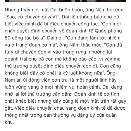
Photo
Infographic
Nhưng thấy nét mặt Đại buồn buồn, ông Nậm hỏi con:
"Sao, có chuyện gì vậy?". Đại liền thông báo cho bố
biết việc mình đã bị điều chuyển công tác. "Con mới
Video
Shorts video
nhận quyết định chuyển về đoàn kinh tế Quốc phòng
80 công tác bố ạ", Đại nói. "Con đang làm tốt nhiệm
VTV Money
VTV Thể thao
vụ ở trung đoàn cơ mà", ông Nậm thắc mắc. "Con đã
tự ý di chuyển đơn vị vào trong rừng, nhường lại
doanh trại cho bà con mà không báo cáo, vì vậy mà
VTV Sức khoẻ
Bất động sản
thủ trưởng quyết định điều chuyển con đi. Con cũng
không biết đây có phải là kỷ luật không nữa". Ông
Thị trường 24h
Tấm lòng Việt
Nậm an ủi động viên con trai là một người lính hãy
luôn vững vàng ở mọi nhiệm vụ, hoàn cảnh. Đại đang
nhớ lại lời thủ trưởng căn dặn: "Đoàn kinh tế có tính
VTV4
Vươn mình bằng AI
chất khác biệt nhưng đây cũng là một mặt trận rất gay
gắt. Việc điều chuyển cháu sang đoàn kinh tế đã được
VTV9
VTV8
thống nhất trong ban thường vụ đảng uỷ của quân
khu.
Liên hệ tòa soạn
English