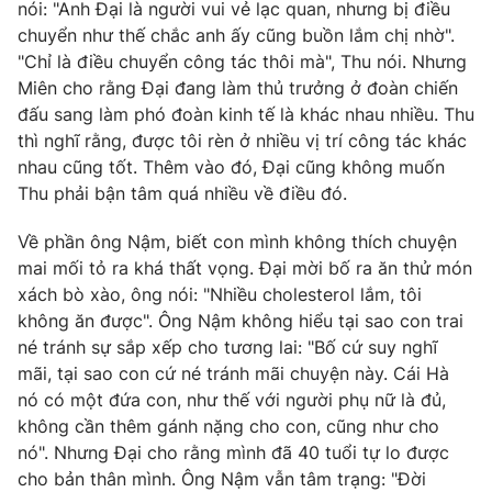
nói: "Anh Đại là người vui vẻ lạc quan, nhưng bị điều
chuyển như thế chắc anh ấy cũng buồn lắm chị nhờ".
"Chỉ là điều chuyển công tác thôi mà", Thu nói. Nhưng
Miên cho rằng Đại đang làm thủ trưởng ở đoàn chiến
đấu sang làm phó đoàn kinh tế là khác nhau nhiều. Thu
thì nghĩ rằng, được tôi rèn ở nhiều vị trí công tác khác
nhau cũng tốt. Thêm vào đó, Đại cũng không muốn
Thu phải bận tâm quá nhiều về điều đó.
Về phần ông Nậm, biết con mình không thích chuyện
mai mối tỏ ra khá thất vọng. Đại mời bố ra ăn thử món
xách bò xào, ông nói: "Nhiều cholesterol lắm, tôi
không ăn được". Ông Nậm không hiểu tại sao con trai
né tránh sự sắp xếp cho tương lai: "Bố cứ suy nghĩ
mãi, tại sao con cứ né tránh mãi chuyện này. Cái Hà
nó có một đứa con, như thế với người phụ nữ là đủ,
không cần thêm gánh nặng cho con, cũng như cho
nó". Nhưng Đại cho rằng mình đã 40 tuổi tự lo được
cho bản thân mình. Ông Nậm vẫn tâm trạng: "Đời