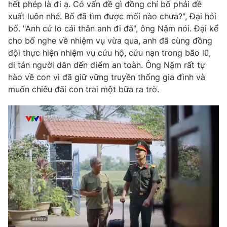
Phim VTV
hết phép là đi ạ. Có vấn đề gì đồng chí bố phải đề
Giải trí
xuất luôn nhé. Bố đã tìm được mối nào chưa?", Đại hỏi
Hậu trường
bố. "Anh cứ lo cái thân anh đi đã", ông Nậm nói. Đại kể
Điện ảnh
Đời sống
cho bố nghe về nhiệm vụ vừa qua, anh đã cùng đồng
Nhân vật
Âm nhạc
đội thực hiện nhiệm vụ cứu hộ, cứu nạn trong bão lũ,
Du lịch
Khán giả
di tán người dân đến điểm an toàn. Ông Nậm rất tự
Giáo dục
Sao
hào về con vì đã giữ vững truyền thống gia đình và
Làm đẹp
Giải sao mai
muốn chiêu đãi con trai một bữa ra trò.
Tuyển sinh
Công nghệ
Chất lượng cuộc sống
Học trực tuyến
Hitech Công nghệ tương lai
Giao lưu trực tuyến
Sản phẩm
Lịch phát sóng
Thị trường
Tư vấn
Chuyên mục khác
Emagazine
Podcast