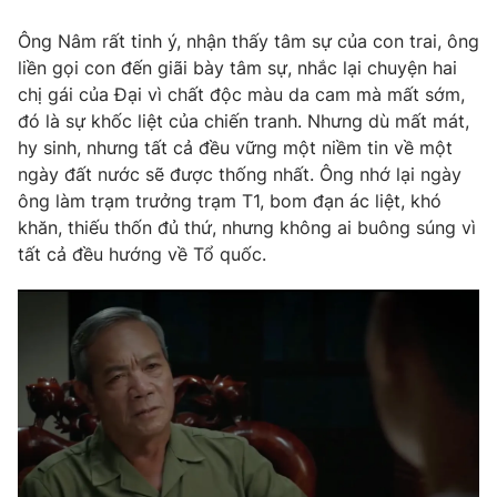
Ông Nâm rất tinh ý, nhận thấy tâm sự của con trai, ông
liền gọi con đến giãi bày tâm sự, nhắc lại chuyện hai
chị gái của Đại vì chất độc màu da cam mà mất sớm,
THỜI BÁO VTV
đó là sự khốc liệt của chiến tranh. Nhưng dù mất mát,
hy sinh, nhưng tất cả đều vững một niềm tin về một
Theo dõi báo trên
ngày đất nước sẽ được thống nhất. Ông nhớ lại ngày
ông làm trạm trưởng trạm T1, bom đạn ác liệt, khó
khăn, thiếu thốn đủ thứ, nhưng không ai buông súng vì
Cơ quan chủ quản:
Đài Truyền hình Việt Nam
tất cả đều hướng về Tổ quốc.
Cơ quan báo chí:
Thời báo VTV
Giấy phép hoạt động báo in và báo điện tử số 483/GP-BTTTT
cấp ngày 29/12/2023
Tổng Biên tập:
Vũ Thanh Thủy
Phó Tổng Biên tập:
Nguyễn Thị Mỹ Hạnh, Phạm Quốc Thắng,
Nguyễn Trọng Ninh
Tổng đài VTV:
024.38 355 931 - 024.38 355 932
Ðiện thoại Thời báo VTV:
024.66 897 897