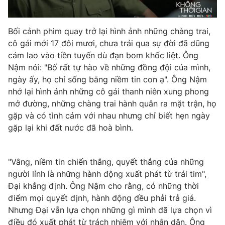
Email:
toasoan@vtv.vn
Liên hệ quảng cáo:
024-7300.7108
Bối cảnh phim quay trở lại hình ảnh những chàng trai,
cô gái mới 17 đôi mươi, chưa trải qua sự đời đã dũng
cảm lao vào tiền tuyến dù đạn bom khốc liệt. Ông
Nậm nói: "Bố rất tự hào về những đồng đội của mình,
ngày ấy, họ chỉ sống bằng niềm tin con ạ". Ông Nậm
nhớ lại hình ảnh những cô gái thanh niên xung phong
mở đường, những chàng trai hành quân ra mặt trận, họ
gặp và có tình cảm với nhau nhưng chỉ biết hẹn ngày
gặp lại khi đất nước đã hoà bình.
® Cấm sao chép dưới mọi hình thức nếu không có sự chấp
"Vâng, niềm tin chiến thắng, quyết thắng của những
thuận bằng văn bản. Ghi rõ nguồn VTV.vn khi phát hành lại
người lính là những hành động xuất phát từ trái tim",
thông tin từ website này.
Đại khẳng định. Ông Nậm cho rằng, có những thời
điểm mọi quyết định, hành động đều phải trả giá.
Nhưng Đại vẫn lựa chọn những gì mình đã lựa chọn vì
điều đó xuất phát từ trách nhiệm với nhân dân. Ông