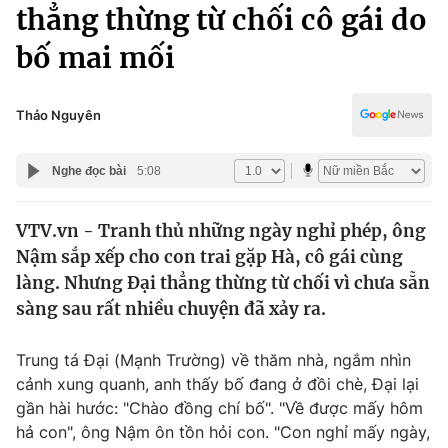
Chính trị
thẳng thừng từ chối cô gái do
Truyền hình
bố mai mối
Văn hóa - Giải trí
Xã hội
Y tế
Đời sống
Thảo Nguyên
Pháp luật
Công nghệ
Giáo dục
Nghe đọc bài
5:08
Y tế
VTV.vn - Tranh thủ những ngày nghỉ phép, ông
Thế giới
Nậm sắp xếp cho con trai gặp Hà, cô gái cùng
Tin tức
làng. Nhưng Đại thẳng thừng từ chối vì chưa sẵn
Kinh tế
sàng sau rất nhiều chuyện đã xảy ra.
Thế giới đó đây
Tài chính
Dữ liệu và đời sống
Câu chuyện quốc tế
Trung tá Đại (Mạnh Trường) về thăm nhà, ngắm nhìn
Thị trường
cảnh xung quanh, anh thấy bố đang ở đồi chè, Đại lại
gần hài hước: "Chào đồng chí bố". "Về được mấy hôm
Truyền hình
Góc doanh nghiệp
hả con", ông Nậm ôn tồn hỏi con. "Con nghỉ mấy ngày,