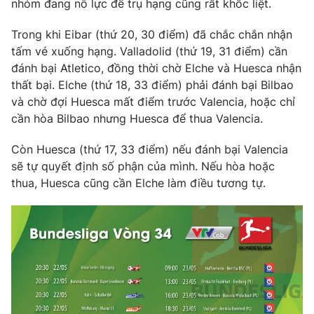
nhóm đang nỗ lực để trụ hạng cũng rất khốc liệt.
Ðiện thoại Thời báo VTV:
024.66 897 897
Email:
toasoan@vtv.vn
Trong khi Eibar (thứ 20, 30 điểm) đã chắc chắn nhận
Liên hệ quảng cáo:
024-7300.7108
tấm vé xuống hạng. Valladolid (thứ 19, 31 điểm) cần
đánh bại Atletico, đồng thời chờ Elche và Huesca nhận
thất bại. Elche (thứ 18, 33 điểm) phải đánh bại Bilbao
và chờ đợi Huesca mất điểm trước Valencia, hoặc chỉ
cần hòa Bilbao nhưng Huesca để thua Valencia.
Còn Huesca (thứ 17, 33 điểm) nếu đánh bại Valencia
sẽ tự quyết định số phận của mình. Nếu hòa hoặc
thua, Huesca cũng cần Elche làm điều tương tự.
® Cấm sao chép dưới mọi hình thức nếu không có sự chấp
thuận bằng văn bản. Ghi rõ nguồn VTV.vn khi phát hành lại
thông tin từ website này.