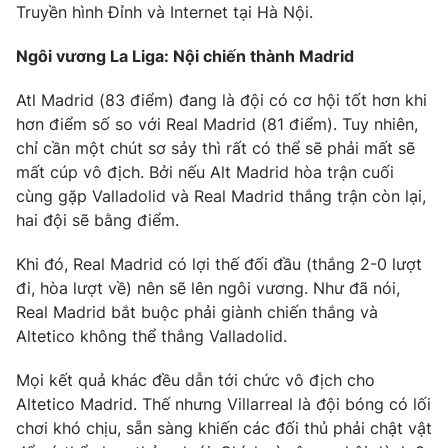
Truyền hình Đỉnh và Internet tại Hà Nội.
Photo
Infographic
Ngôi vương La Liga: Nội chiến thành Madrid
Video
Shorts video
Atl Madrid (83 điểm) đang là đội có cơ hội tốt hơn khi
hơn điểm số so với Real Madrid (81 điểm). Tuy nhiên,
chỉ cần một chút sơ sảy thì rất có thể sẽ phải mất sẽ
VTV Money
VTV Thể thao
mất cúp vô địch. Bởi nếu Alt Madrid hòa trận cuối
cùng gặp Valladolid và Real Madrid thắng trận còn lại,
VTV Sức khoẻ
Bất động sản
hai đội sẽ bằng điểm.
Khi đó, Real Madrid có lợi thế đối đầu (thắng 2-0 lượt
Thị trường 24h
Tấm lòng Việt
đi, hòa lượt về) nên sẽ lên ngôi vương. Như đã nói,
Real Madrid bắt buộc phải giành chiến thắng và
VTV4
Vươn mình bằng AI
Altetico không thể thắng Valladolid.
Mọi kết quả khác đều dẫn tới chức vô địch cho
VTV9
VTV8
Altetico Madrid. Thế nhưng Villarreal là đội bóng có lối
chơi khó chịu, sẵn sàng khiến các đối thủ phải chật vật
Liên hệ tòa soạn
English