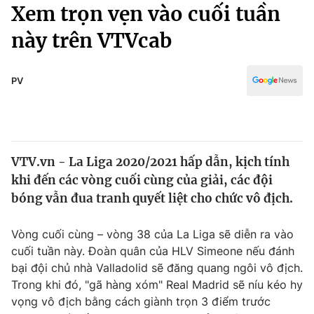
Chính trị
Xem trọn vẹn vào cuối tuần
Truyền hình
này trên VTVcab
Văn hóa - Giải trí
Xã hội
Y tế
Đời sống
PV
Pháp luật
Công nghệ
Giáo dục
Y tế
VTV.vn - La Liga 2020/2021 hấp dẫn, kịch tính
Thế giới
khi đến các vòng cuối cùng của giải, các đội
Tin tức
bóng vẫn đua tranh quyết liệt cho chức vô địch.
Kinh tế
Thế giới đó đây
Vòng cuối cùng – vòng 38 của La Liga sẽ diễn ra vào
Tài chính
Dữ liệu và đời sống
cuối tuần này. Đoàn quân của HLV Simeone nếu đánh
Câu chuyện quốc tế
Thị trường
bại đội chủ nhà Valladolid sẽ đăng quang ngôi vô địch.
Trong khi đó, "gã hàng xóm" Real Madrid sẽ níu kéo hy
Truyền hình
Góc doanh nghiệp
vọng vô địch bằng cách giành trọn 3 điểm trước