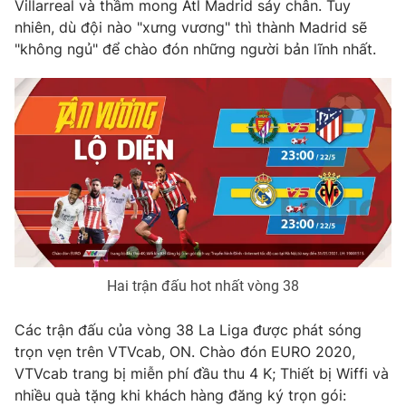
Phim VTV
Villarreal và thầm mong Atl Madrid sảy chân. Tuy
Giải trí
nhiên, dù đội nào "xưng vương" thì thành Madrid sẽ
Hậu trường
"không ngủ" để chào đón những người bản lĩnh nhất.
Điện ảnh
Đời sống
Nhân vật
Âm nhạc
Du lịch
Khán giả
Giáo dục
Sao
Làm đẹp
Giải sao mai
Tuyển sinh
Công nghệ
Chất lượng cuộc sống
Học trực tuyến
Hitech Công nghệ tương lai
Giao lưu trực tuyến
Sản phẩm
Lịch phát sóng
Hai trận đấu hot nhất vòng 38
Thị trường
Tư vấn
Các trận đấu của vòng 38 La Liga được phát sóng
Chuyên mục khác
trọn vẹn trên VTVcab, ON. Chào đón EURO 2020,
VTVcab trang bị miễn phí đầu thu 4 K; Thiết bị Wiffi và
Emagazine
Podcast
nhiều quà tặng khi khách hàng đăng ký trọn gói: