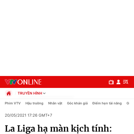
TRUYỀN HÌNH
Chính trị
Phim VTV
Hậu trường
Nhân vật
Góc khán giả
Điểm hẹn tài năng
Giải
Xã hội
20/05/2021 17:26 GMT+7
Pháp luật
Chuyên mục
Kinh tế
La Liga hạ màn kịch tính:
Thể thao