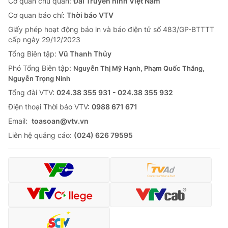
Cơ quan chủ quản:
Đài Truyền hình Việt Nam
Cơ quan báo chí:
Thời báo VTV
Giấy phép hoạt động báo in và báo điện tử số 483/GP-BTTTT
cấp ngày 29/12/2023
Tổng Biên tập:
Vũ Thanh Thủy
Phó Tổng Biên tập:
Nguyễn Thị Mỹ Hạnh, Phạm Quốc Thắng,
Nguyễn Trọng Ninh
Tổng đài VTV:
024.38 355 931 - 024.38 355 932
Ðiện thoại Thời báo VTV:
0988 671 671
Email:
toasoan@vtv.vn
Liên hệ quảng cáo:
(024) 626 79595