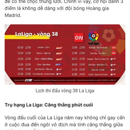
để có thể chọc thủng lưới. Chính vì vậy, cơ hội dành 3
điểm là không dễ dàng với đội bóng Hoàng gia
Madrid.
THỜI BÁO VTV
Theo dõi báo trên
Cơ quan chủ quản:
Đài Truyền hình Việt Nam
Cơ quan báo chí:
Thời báo VTV
Giấy phép hoạt động báo in và báo điện tử số 483/GP-BTTTT
Lịch thi đấu vòng 38 La Liga
cấp ngày 29/12/2023
Tổng Biên tập:
Vũ Thanh Thủy
Trụ hạng La Liga: Căng thẳng phút cuối
Phó Tổng Biên tập:
Nguyễn Thị Mỹ Hạnh, Phạm Quốc Thắng,
Nguyễn Trọng Ninh
Vòng đấu cuối của La Liga năm nay không chỉ gay cấn
ở cuộc đua đến ngôi vô địch mà tính căng thẳng giữa
Tổng đài VTV:
024.38 355 931 - 024.38 355 932