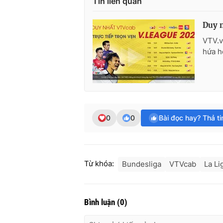
Tin liên quan
Duy n
VTV.v
hứa h
0
0
Bài đọc hay? Thả t
Từ khóa:
Bundesliga
VTVcab
La Li
Bình luận
(
0
)