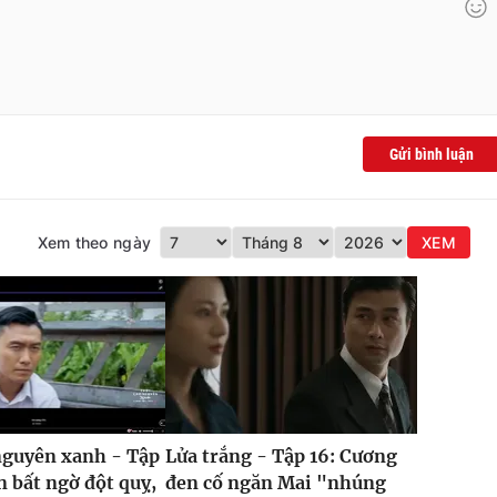
Gửi bình luận
Xem theo ngày
XEM
nguyên xanh - Tập
Lửa trắng - Tập 16: Cương
n bất ngờ đột quỵ,
đen cố ngăn Mai "nhúng