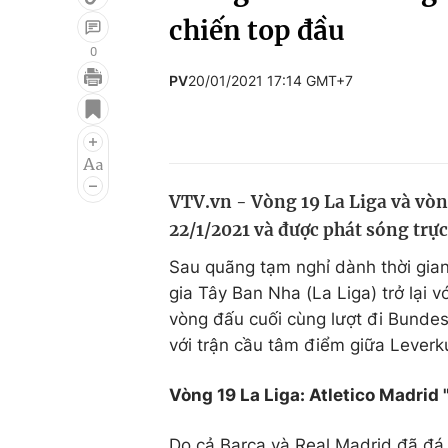
chiến top đầu
0
PV
20/01/2021 17:14 GMT+7
Giải trí
Đời sống
Điện ảnh
Du lịch
Âm nhạc
Làm đẹp
VTV.vn - Vòng 19 La Liga và vòng
Sao
Chất lượng cuộc sốn
22/1/2021 và được phát sóng trực
Sau quãng tạm nghỉ dành thời gia
gia Tây Ban Nha (La Liga) trở lại 
vòng đấu cuối cùng lượt đi Bundes
với trận cầu tâm điểm giữa Lever
Vòng 19 La Liga: Atletico Madrid
Do cả Barca và Real Madrid đã đá