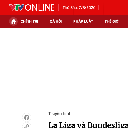
Thứ Sáu, 7/8/2026
CHÍNH TRỊ
XÃ HỘI
PHÁP LUẬT
THẾ GIỚI
Chính trị
Xã hội
Thế giới
Kinh tế
Tin tức
Tài chính
Thế giới đó đây
Thị trường
Câu chuyện quốc tế
Góc doanh nghiệp
Dữ liệu và đời sống
Truyền hình
La Liga và Bundeslig