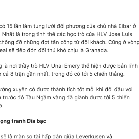
có 15 lần làm tung lưới đối phương của chủ nhà Eibar ở
Nhất là trong tình thế các học trò của HLV Jose Luis
 chống đỡ những đợt tấn công từ đội khách. Cũng ở vòn
eal sẽ tiếp đón đối thủ khó chịu là Granada.
 là nơi thầy trò HLV Unai Emery thể hiện được bản lĩnh
 cả 8 trận gần nhất, trong đó có tới 5 chiến thắng.
ường xuyên có được thành tích tốt mỗi khi đối đầu với
án trước đó Tàu Ngầm vàng đã giành được tới 5 chiến
a.
vọng tranh Đĩa bạc
sẽ là màn so tài hấp dẫn giữa Leverkusen và