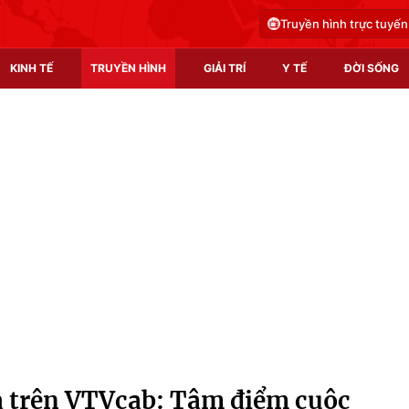
Truyền hình trực tuyến
KINH TẾ
TRUYỀN HÌNH
GIẢI TRÍ
Y TẾ
ĐỜI SỐNG
Pháp luật
Y tế
Truyền hình
Multimedia
Phim VTV
Video
Hậu trường
Shorts video
Nhân vật
Podcast
Khán giả
EMagazine
Giải sao mai
Photo
a trên VTVcab: Tâm điểm cuộc
Infographic