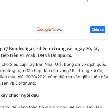
Góc ảnh
Giáo dục
Công nghệ
Chia sẻ
Tuyển sinh
Hitech Công ng
Học trực tuyến
Sản phẩm
 17 Bundesliga sẽ diễn ra trong các ngày 20, 21,
g
Thị trường
 tiếp trên VTVcab, ON và On Sports.
Tư vấn
n cho Siêu cup Tây Ban Nha, Giải bóng đá vô địch quốc
với những trận đấu hấp dẫn của vòng 19. Trong khi đó,
liga mùa giải 2020/2021 cũng diễn ra vào giữa tuần này
kusen và Dortmund.
 "xây chắc" ngôi đầu
 trước để dành toàn bộ sức lực cho Siêu cup Tây Ban