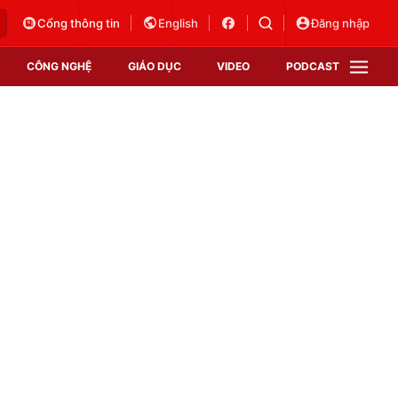
Cổng thông tin
English
Đăng nhập
CÔNG NGHỆ
GIÁO DỤC
VIDEO
PODCAST
VTV Money
VTV Thể thao
VTV Sức khoẻ
Bất động sản
Thị trường 24h
Tấm lòng Việt
Vươn mình bằng AI
VTV4
VTV8
VTV9
Lịch phát sóng
Giao lưu trực tuyến
Sự kiện