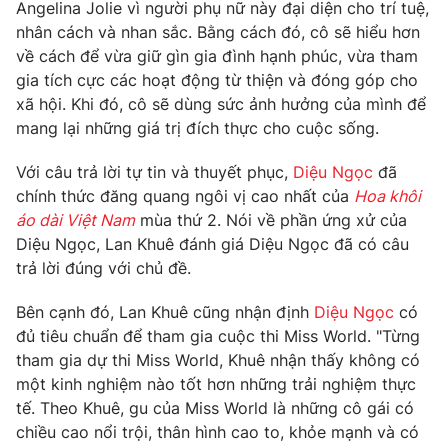
Phim VTV
Angelina Jolie vì người phụ nữ này đại diện cho trí tuệ,
Giải trí
nhân cách và nhan sắc. Bằng cách đó, cô sẽ hiểu hơn
Hậu trường
về cách để vừa giữ gìn gia đình hạnh phúc, vừa tham
Điện ảnh
Đời sống
gia tích cực các hoạt động từ thiện và đóng góp cho
Nhân vật
Âm nhạc
xã hội. Khi đó, cô sẽ dùng sức ảnh hưởng của mình để
Du lịch
Khán giả
mang lại những giá trị đích thực cho cuộc sống.
Giáo dục
Sao
Làm đẹp
Giải sao mai
Với câu trả lời tự tin và thuyết phục,
Diệu Ngọc
đã
Tuyển sinh
Công nghệ
chính thức đăng quang ngôi vị cao nhất của
Hoa khôi
Chất lượng cuộc sống
Học trực tuyến
áo dài Việt Nam
mùa thứ 2. Nói về phần ứng xử của
Hitech Công nghệ tương lai
Diệu Ngọc, Lan Khuê đánh giá Diệu Ngọc đã có câu
Giao lưu trực tuyến
trả lời đúng với chủ đề.
Sản phẩm
Lịch phát sóng
Bên cạnh đó, Lan Khuê cũng nhận định
Diệu Ngọc
có
Thị trường
đủ tiêu chuẩn để tham gia cuộc thi Miss World. "Từng
Tư vấn
tham gia dự thi Miss World, Khuê nhận thấy không có
một kinh nghiệm nào tốt hơn những trải nghiệm thực
Chuyên mục khác
tế. Theo Khuê, gu của Miss World là những cô gái có
Emagazine
Podcast
chiều cao nổi trội, thân hình cao to, khỏe mạnh và có