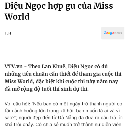
Chính trị
Diệu Ngọc hợp gu của Miss
Truyền hình
World
Văn hóa - Giải trí
Xã hội
Y tế
Đời sống
T.H
Pháp luật
Công nghệ
Giáo dục
Y tế
VTV.vn - Theo Lan Khuê, Diệu Ngọc có đủ
Thế giới
những tiêu chuẩn cần thiết để tham gia cuộc thi
Tin tức
Miss World, đặc biệt khi cuộc thi này năm nay
Kinh tế
đã mở rộng độ tuổi thí sinh dự thi.
Thế giới đó đây
Tài chính
Dữ liệu và đời sống
Câu chuyện quốc tế
Với câu hỏi: "Nếu bạn có một ngày trở thành người có
Thị trường
tầm ảnh hưởng lớn trong xã hội, bạn muốn là ai và vì
sao?", người đẹp đến từ Đà Nẵng đã đưa ra câu trả lời
Truyền hình
Góc doanh nghiệp
khá trôi chảy. Cô chia sẻ muốn trở thành nữ diễn viên