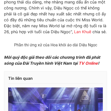
phong thái dịu dàng, nhẹ nhàng mang dấu ấn của một
Photo
công nương. Chính vì vậy, Diệu Ngọc có thể không
Infographic
phải là cô gái đẹp nhất hay xuất sắc nhất nhưng cô ấy
có đầy đủ những tiêu chuẩn của cuộc thi Miss World.
Video
Shorts video
Đặc biệt, năm nay Miss World lại mở rộng độ tuổi ra là
26, phù hợp với tuổi của Diệu Ngọc",
Lan Khuê
chia sẻ.
VTV Money
VTV Thể thao
Phần thi ứng xử của Hoa khôi áo dài Diệu Ngọc
VTV Sức khoẻ
Bất động sản
Mời quý độc giả theo dõi các chương trình đã phát
sóng của Đài Truyền hình Việt Nam tại
TV Online
!
Thị trường 24h
Tấm lòng Việt
Tin liên quan
VTV4
Vươn mình bằng AI
VTV9
VTV8
Liên hệ tòa soạn
English