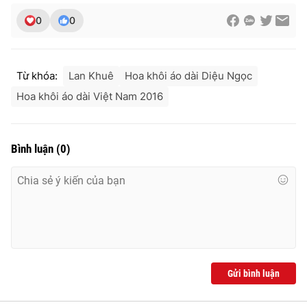
Ðiện thoại Thời báo VTV:
024.66 897 897
0
0
Email:
toasoan@vtv.vn
Liên hệ quảng cáo:
024-7300.7108
Từ khóa:
Lan Khuê
Hoa khôi áo dài Diệu Ngọc
Hoa khôi áo dài Việt Nam 2016
Bình luận
(
0
)
® Cấm sao chép dưới mọi hình thức nếu không có sự chấp
thuận bằng văn bản. Ghi rõ nguồn VTV.vn khi phát hành lại
thông tin từ website này.
Gửi bình luận