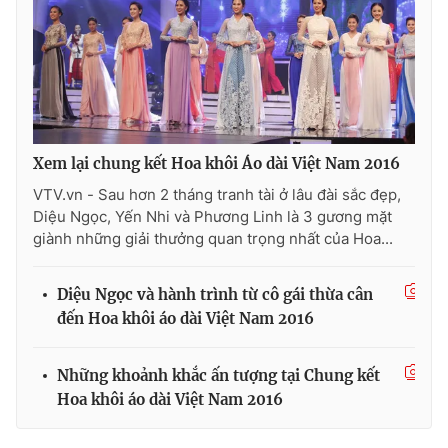
THỜI BÁO VTV
Xem lại chung kết Hoa khôi Áo dài Việt Nam 2016
Theo dõi báo trên
VTV.vn - Sau hơn 2 tháng tranh tài ở lâu đài sắc đẹp,
Diệu Ngọc, Yến Nhi và Phương Linh là 3 gương mặt
giành những giải thưởng quan trọng nhất của Hoa...
Cơ quan chủ quản:
Đài Truyền hình Việt Nam
Cơ quan báo chí:
Thời báo VTV
Diệu Ngọc và hành trình từ cô gái thừa cân
Giấy phép hoạt động báo in và báo điện tử số 483/GP-BTTTT
đến Hoa khôi áo dài Việt Nam 2016
cấp ngày 29/12/2023
Tổng Biên tập:
Vũ Thanh Thủy
Những khoảnh khắc ấn tượng tại Chung kết
Phó Tổng Biên tập:
Nguyễn Thị Mỹ Hạnh, Phạm Quốc Thắng,
Hoa khôi áo dài Việt Nam 2016
Nguyễn Trọng Ninh
Tổng đài VTV:
024.38 355 931 - 024.38 355 932