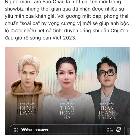
Người mẫu Lâm Bảo Châu là một cái tên mới trong
showbiz nhưng thời gian qua đã nhận được nhiều sự
yêu mến của khán giả. Với gương mặt đẹp, phong thái
chuẩn "soái ca" hy vọng cương vị mới sẽ giúp anh bộc
THỜI BÁO VTV
lộ được nhiều nét cá tính, duyên dáng khi dẫn Chị đẹp
đạp gió rẽ sóng bản Việt 2023.
Theo dõi báo trên
Cơ quan chủ quản:
Đài Truyền hình Việt Nam
Cơ quan báo chí:
Thời báo VTV
Giấy phép hoạt động báo in và báo điện tử số 483/GP-BTTTT
cấp ngày 29/12/2023
Tổng Biên tập:
Vũ Thanh Thủy
Phó Tổng Biên tập:
Nguyễn Thị Mỹ Hạnh, Phạm Quốc Thắng,
Nguyễn Trọng Ninh
Tổng đài VTV:
024.38 355 931 - 024.38 355 932