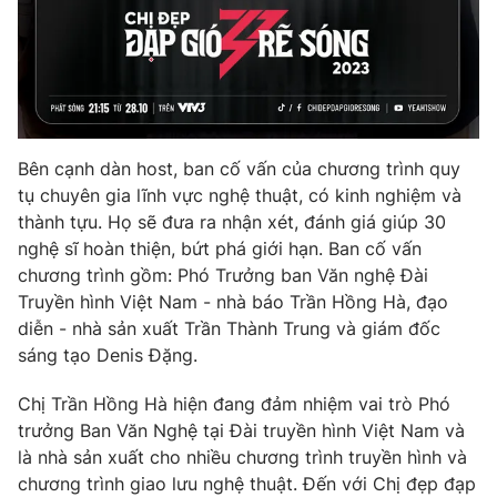
Ðiện thoại Thời báo VTV:
024.66 897 897
Email:
toasoan@vtv.vn
Liên hệ quảng cáo:
024-7300.7108
Bên cạnh dàn host, ban cố vấn của chương trình quy
tụ chuyên gia lĩnh vực nghệ thuật, có kinh nghiệm và
thành tựu. Họ sẽ đưa ra nhận xét, đánh giá giúp 30
nghệ sĩ hoàn thiện, bứt phá giới hạn. Ban cố vấn
chương trình gồm: Phó Trưởng ban Văn nghệ Đài
Truyền hình Việt Nam - nhà báo Trần Hồng Hà, đạo
diễn - nhà sản xuất Trần Thành Trung và giám đốc
sáng tạo Denis Đặng.
® Cấm sao chép dưới mọi hình thức nếu không có sự chấp
Chị Trần Hồng Hà hiện đang đảm nhiệm vai trò Phó
thuận bằng văn bản. Ghi rõ nguồn VTV.vn khi phát hành lại
trưởng Ban Văn Nghệ tại Đài truyền hình Việt Nam và
thông tin từ website này.
là nhà sản xuất cho nhiều chương trình truyền hình và
chương trình giao lưu nghệ thuật. Đến với Chị đẹp đạp