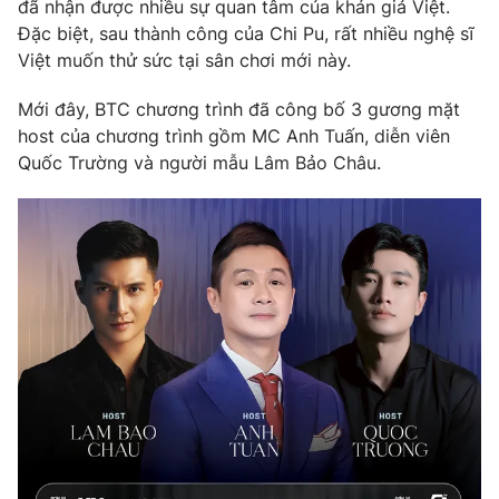
Phim VTV
đã nhận được nhiều sự quan tâm của khán giả Việt.
Giải trí
Đặc biệt, sau thành công của Chi Pu, rất nhiều nghệ sĩ
Hậu trường
Việt muốn thử sức tại sân chơi mới này.
Điện ảnh
Đời sống
Nhân vật
Mới đây, BTC chương trình đã công bố 3 gương mặt
Âm nhạc
Du lịch
host của chương trình gồm MC Anh Tuấn, diễn viên
Khán giả
Giáo dục
Sao
Quốc Trường và người mẫu Lâm Bảo Châu.
Làm đẹp
Giải sao mai
Tuyển sinh
Công nghệ
Chất lượng cuộc sống
Học trực tuyến
Hitech Công nghệ tương lai
Giao lưu trực tuyến
Sản phẩm
Lịch phát sóng
Thị trường
Tư vấn
Chuyên mục khác
Emagazine
Podcast