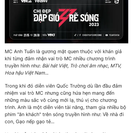
Photo
Infographic
Video
Shorts video
VTV Money
VTV Thể thao
MC Anh Tuấn là gương mặt quen thuộc với khán giả
khi từng đảm nhận vai trò MC nhiều chương trình
VTV Sức khoẻ
Bất động sản
truyền hình như:
Bài hát Việt, Trò chơi âm nhạc, MTV,
Hoa hậu Việt Nam..
.
Thị trường 24h
Tấm lòng Việt
Trong khi đó diễn viên Quốc Trường dù lần đầu đảm
nhiệm vai trò MC nhưng cũng hứa hẹn mang đến
VTV4
Vươn mình bằng AI
những màu sắc vô cùng mới lạ, thú vị cho chương
trình. Anh là một diễn viên tài năng, tham gia nhiều bộ
VTV9
VTV8
phim "ăn khách" trên sóng truyền hình như: Về nhà đi
con, Gạo nếp gạo tẻ...
Liên hệ tòa soạn
English