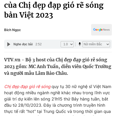
Chính trị
của Chị đẹp đạp gió rẽ sóng
Truyền hình
bản Việt 2023
Văn hóa - Giải trí
Xã hội
Y tế
Đời sống
Bích Ngọc
Pháp luật
Công nghệ
Giáo dục
Nghe đọc bài
2:52
Y tế
VTV.vn - Bộ 3 host của Chị đẹp đạp gió rẽ sóng
Thế giới
2023 gồm: MC Anh Tuấn, diễn viên Quốc Trường
Tin tức
và người mẫu Lâm Bảo Châu.
Kinh tế
Thế giới đó đây
Chị đẹp đạp gió rẽ sóng
quy tụ 30 nữ nghệ sĩ Việt Nam
Tài chính
Dữ liệu và đời sống
hoạt động nhiều ngành nghề khác nhau trong lĩnh vực
Câu chuyện quốc tế
Thị trường
giải trí dự kiến lên sóng 21h15 thứ Bảy hàng tuần, bắt
đầu từ 28/10/2023. Đây là chương trình truyền hình
Truyền hình
Góc doanh nghiệp
thực tế rất "hot" tại Trung Quốc và trong thời gian qua