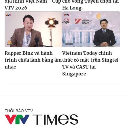
địa hình Việt Nam - Cúp
cho vòng Tuyển chọn tại
VTV 2026
Hạ Long
Rapper Binz và hành
Vietnam Today chính
trình chữa lành bằng âm
thức có mặt trên Singtel
nhạc
TV và CAST tại
Singapore
THỜI BÁO VTV