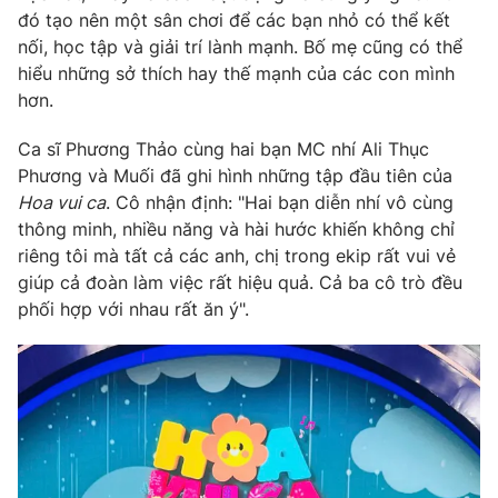
Phim VTV
đó tạo nên một sân chơi để các bạn nhỏ có thể kết
Giải trí
nối, học tập và giải trí lành mạnh. Bố mẹ cũng có thể
Hậu trường
Điện ảnh
hiểu những sở thích hay thế mạnh của các con mình
Đời sống
Nhân vật
hơn.
Âm nhạc
Du lịch
Khán giả
Ca sĩ Phương Thảo cùng hai bạn MC nhí Ali Thục
Giáo dục
Sao
Phương và Muối đã ghi hình những tập đầu tiên của
Làm đẹp
Giải sao mai
Tuyển sinh
Hoa vui ca
. Cô nhận định: "Hai bạn diễn nhí vô cùng
Công nghệ
Chất lượng cuộc sống
thông minh, nhiều năng và hài hước khiến không chỉ
Học trực tuyến
riêng tôi mà tất cả các anh, chị trong ekip rất vui vẻ
Hitech Công nghệ tương lai
Giao lưu trực tuyến
giúp cả đoàn làm việc rất hiệu quả. Cả ba cô trò đều
Sản phẩm
phối hợp với nhau rất ăn ý".
Lịch phát sóng
Thị trường
Tư vấn
Chuyên mục khác
Emagazine
Podcast