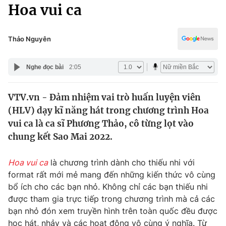
Chính trị
Hoa vui ca
Truyền hình
Văn hóa - Giải trí
Xã hội
Y tế
Thảo Nguyên
Đời sống
Pháp luật
Công nghệ
Nghe đọc bài
2:05
Giáo dục
Y tế
VTV.vn - Đảm nhiệm vai trò huấn luyện viên
(HLV) dạy kĩ năng hát trong chương trình Hoa
Thế giới
vui ca là ca sĩ Phương Thảo, cô từng lọt vào
chung kết Sao Mai 2022.
Tin tức
Kinh tế
Thế giới đó đây
Hoa vui ca
là chương trình dành cho thiếu nhi với
Tài chính
format rất mới mẻ mang đến những kiến thức vô cùng
Dữ liệu và đời sống
Câu chuyện quốc tế
bổ ích cho các bạn nhỏ. Không chỉ các bạn thiếu nhi
Thị trường
được tham gia trực tiếp trong chương trình mà cả các
Truyền hình
Góc doanh nghiệp
bạn nhỏ đón xem truyền hình trên toàn quốc đều được
học hát, nhảy và các hoạt động vô cùng ý nghĩa. Từ