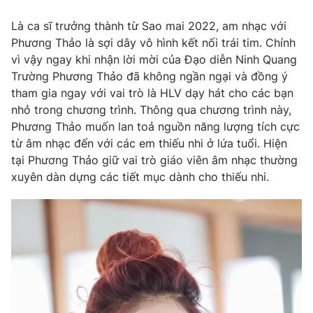
Là ca sĩ trưởng thành từ Sao mai 2022, am nhạc với
Phương Thảo là sợi dây vô hình kết nối trái tim. Chính
vì vậy ngay khi nhận lời mời của Đạo diễn Ninh Quang
THỜI BÁO VTV
Trường Phương Thảo đã không ngần ngại và đồng ý
tham gia ngay với vai trò là HLV dạy hát cho các bạn
nhỏ trong chương trình. Thông qua chương trình này,
Phương Thảo muốn lan toả nguồn năng lượng tích cực
Theo dõi báo trên
từ âm nhạc đến với các em thiếu nhi ở lứa tuổi. Hiện
tại Phương Thảo giữ vai trò giáo viên âm nhạc thường
Cơ quan chủ quản:
Đài Truyền hình Việt Nam
xuyên dàn dựng các tiết mục dành cho thiếu nhi.
Cơ quan báo chí:
Thời báo VTV
Giấy phép hoạt động báo in và báo điện tử số 483/GP-BTTTT
cấp ngày 29/12/2023
Tổng Biên tập:
Vũ Thanh Thủy
Phó Tổng Biên tập:
Nguyễn Thị Mỹ Hạnh, Phạm Quốc Thắng,
Nguyễn Trọng Ninh
Tổng đài VTV:
024.38 355 931 - 024.38 355 932