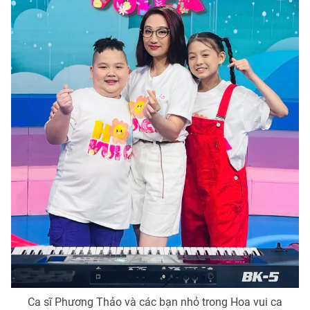
Photo
Infographic
Video
Shorts video
VTV Money
VTV Thể thao
VTV Sức khoẻ
Bất động sản
Thị trường 24h
Tấm lòng Việt
VTV4
Vươn mình bằng AI
VTV9
VTV8
Ca sĩ Phương Thảo và các bạn nhỏ trong Hoa vui ca
Liên hệ tòa soạn
English