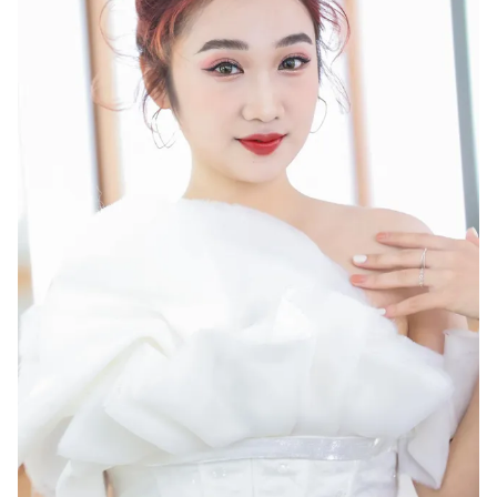
Ðiện thoại Thời báo VTV:
024.66 897 897
Email:
toasoan@vtv.vn
Liên hệ quảng cáo:
024-7300.7108
® Cấm sao chép dưới mọi hình thức nếu không có sự chấp
thuận bằng văn bản. Ghi rõ nguồn VTV.vn khi phát hành lại
thông tin từ website này.