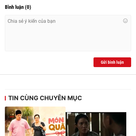
Bình luận
(
0
)
Gửi bình luận
TIN CÙNG CHUYÊN MỤC