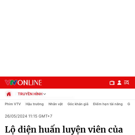
TRUYỀN HÌNH
Chính trị
Phim VTV
Hậu trường
Nhân vật
Góc khán giả
Điểm hẹn tài năng
Giải
Xã hội
26/05/2024 11:15 GMT+7
Pháp luật
Chuyên mục
Kinh tế
Lộ diện huấn luyện viên của
Thể thao