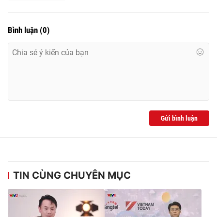
Bình luận
(
0
)
Gửi bình luận
TIN CÙNG CHUYÊN MỤC