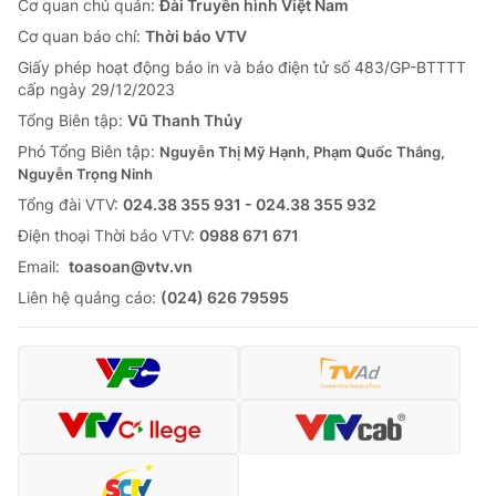
Cơ quan chủ quản:
Đài Truyền hình Việt Nam
Cơ quan báo chí:
Thời báo VTV
Giấy phép hoạt động báo in và báo điện tử số 483/GP-BTTTT
cấp ngày 29/12/2023
Tổng Biên tập:
Vũ Thanh Thủy
Phó Tổng Biên tập:
Nguyễn Thị Mỹ Hạnh, Phạm Quốc Thắng,
Nguyễn Trọng Ninh
Tổng đài VTV:
024.38 355 931 - 024.38 355 932
Ðiện thoại Thời báo VTV:
0988 671 671
Email:
toasoan@vtv.vn
Liên hệ quảng cáo:
(024) 626 79595