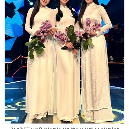
Photo
Infographic
Video
Shorts video
VTV Money
VTV Thể thao
VTV Sức khoẻ
Bất động sản
Thị trường 24h
Tấm lòng Việt
VTV4
Vươn mình bằng AI
VTV9
VTV8
Liên hệ tòa soạn
English