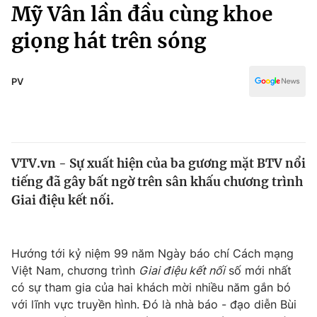
Chính trị
Mỹ Vân lần đầu cùng khoe
Truyền hình
giọng hát trên sóng
Văn hóa - Giải trí
Xã hội
Y tế
Đời sống
PV
Pháp luật
Công nghệ
Giáo dục
Y tế
VTV.vn - Sự xuất hiện của ba gương mặt BTV nổi
Thế giới
tiếng đã gây bất ngờ trên sân khấu chương trình
Tin tức
Giai điệu kết nối.
Kinh tế
Thế giới đó đây
Tài chính
Dữ liệu và đời sống
Hướng tới kỷ niệm 99 năm Ngày báo chí Cách mạng
Câu chuyện quốc tế
Thị trường
Việt Nam, chương trình
Giai điệu kết nối
số mới nhất
có sự tham gia của hai khách mời nhiều năm gắn bó
Truyền hình
Góc doanh nghiệp
với lĩnh vực truyền hình. Đó là nhà báo - đạo diễn Bùi