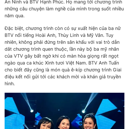
Phim VTV
An Ninh và BTV Hạnh Phúc. Họ mang tới chương trình
Giải trí
những câu chuyện làm nghề của mình trong suốt nhiều
Hậu trường
năm qua.
Điện ảnh
Đời sống
Nhân vật
Đặc biệt, chương trình còn có sự xuất hiện của ba nữ
Âm nhạc
Du lịch
BTV nổi tiếng Hoài Anh, Thùy Linh và Mỹ Vân. Tuy
Khán giả
Giáo dục
Sao
nhiên, không phải đứng trên sân khấu với vai trò dẫn
Làm đẹp
Giải sao mai
dắt chương trình quen thuộc, lần này bộ ba mỹ nhân
Tuyển sinh
của VTV gây bất ngờ khi có màn hòa giọng rất ngọt
Công nghệ
Chất lượng cuộc sống
ngào qua ca khúc Xinh tươi Việt Nam. BTV Anh Tuấn
Học trực tuyến
Hitech Công nghệ tương lai
cho biết đây cũng là món quà ê-kíp chương trình Giai
Giao lưu trực tuyến
điệu kết nối gửi tới các khách mời và khán giả truyền
Sản phẩm
hình.
Lịch phát sóng
Thị trường
Tư vấn
Chuyên mục khác
Emagazine
Podcast