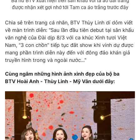
Ba nữ BTV xuất hiện trên sân khấu với tà áo dài trắng
được nhận xét gợi nhớ tới Tam ca áo trắng trước đây
Chia sẻ trên trang cá nhân, BTV Thùy Linh dí dỏm viết
về màn trình diễn: "Sau lần đầu tiên debut tại sân khấu
THỜI BÁO VTV
văn nghệ của Đài dịp 8/3 với ca khúc Xinh tươi Việt
Nam, “3 con chồn” tiếp tục đắt show khi vinh dự được
mang phần trình diễn này đến với đông đảo khán giả
truyền hình trong và ngoài nước..."
Theo dõi báo trên
Cùng ngắm những hình ảnh xinh đẹp của bộ ba
Cơ quan chủ quản:
Đài Truyền hình Việt Nam
BTV Hoài Anh - Thùy Linh - Mỹ Vân dưới đây:
Cơ quan báo chí:
Thời báo VTV
Giấy phép hoạt động báo in và báo điện tử số 483/GP-BTTTT
cấp ngày 29/12/2023
Tổng Biên tập:
Vũ Thanh Thủy
Phó Tổng Biên tập:
Nguyễn Thị Mỹ Hạnh, Phạm Quốc Thắng,
Nguyễn Trọng Ninh
Tổng đài VTV:
024.38 355 931 - 024.38 355 932