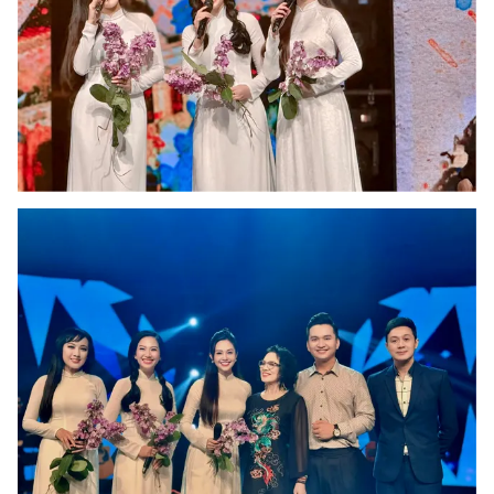
Ðiện thoại Thời báo VTV:
024.66 897 897
Email:
toasoan@vtv.vn
Liên hệ quảng cáo:
024-7300.7108
® Cấm sao chép dưới mọi hình thức nếu không có sự chấp
thuận bằng văn bản. Ghi rõ nguồn VTV.vn khi phát hành lại
thông tin từ website này.