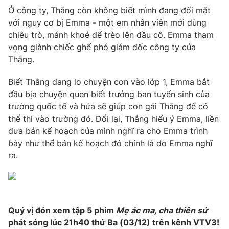
Ðiện thoại Thời báo VTV:
024.66 897 897
Ở công ty, Thắng còn không biết mình đang đối mặt
Email:
toasoan@vtv.vn
với nguy cơ bị Emma - một em nhân viên mới dùng
Liên hệ quảng cáo:
chiêu trò, mánh khoé để trèo lên đầu cô. Emma tham
024-7300.7108
vọng giành chiếc ghế phó giám đốc công ty của
Thắng.
Biết Thắng đang lo chuyện con vào lớp 1, Emma bắt
đầu bịa chuyện quen biết trưởng ban tuyển sinh của
trường quốc tế và hứa sẽ giúp con gái Thắng để có
thể thi vào trường đó. Đổi lại, Thắng hiểu ý Emma, liền
đưa bản kế hoạch của mình nghĩ ra cho Emma trình
bày như thể bản kế hoạch đó chính là do Emma nghĩ
ra.
® Cấm sao chép dưới mọi hình thức nếu không có sự chấp
thuận bằng văn bản. Ghi rõ nguồn VTV.vn khi phát hành lại
thông tin từ website này.
Quý vị đón xem tập 5 phim
Mẹ ác ma, cha thiên sứ
phát sóng lúc 21h40 thứ Ba (03/12) trên kênh VTV3!