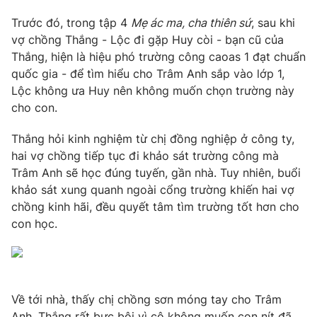
Photo
Trước đó, trong tập 4
Mẹ ác ma, cha thiên sứ
Infographic
, sau khi
vợ chồng Thắng - Lộc đi gặp Huy còi - bạn cũ của
Thắng, hiện là hiệu phó trường công caoas 1 đạt chuẩn
Video
Shorts video
quốc gia - để tìm hiểu cho Trâm Anh sắp vào lớp 1,
Lộc không ưa Huy nên không muốn chọn trường này
VTV Money
VTV Thể thao
cho con.
Thắng hỏi kinh nghiệm từ chị đồng nghiệp ở công ty,
VTV Sức khoẻ
Bất động sản
hai vợ chồng tiếp tục đi khảo sát trường công mà
Trâm Anh sẽ học đúng tuyến, gần nhà. Tuy nhiên, buổi
Thị trường 24h
Tấm lòng Việt
khảo sát xung quanh ngoài cổng trường khiến hai vợ
chồng kinh hãi, đều quyết tâm tìm trường tốt hơn cho
con học.
VTV4
Vươn mình bằng AI
VTV9
VTV8
Về tới nhà, thấy chị chồng sơn móng tay cho Trâm
Liên hệ tòa soạn
English
Anh, Thắng rất bực bội vì cô không muốn con nít đã