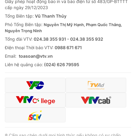
Giấy phép hoạt động báo in và báo điện tử số 483/GP-BTTTT
cấp ngày 29/12/2023
Tổng Biên tập:
Vũ Thanh Thủy
Phó Tổng Biên tập:
Nguyễn Thị Mỹ Hạnh, Phạm Quốc Thắng,
Nguyễn Trọng Ninh
Tổng đài VTV:
024.38 355 931 - 024.38 355 932
Ðiện thoại Thời báo VTV:
0988 671 671
Email:
toasoan@vtv.vn
Liên hệ quảng cáo:
(024) 626 79595
® Cấm sao chép dưới mọi hình thức nếu không có sự chấp