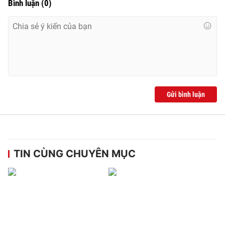
Bình luận
(
0
)
Gửi bình luận
TIN CÙNG CHUYÊN MỤC