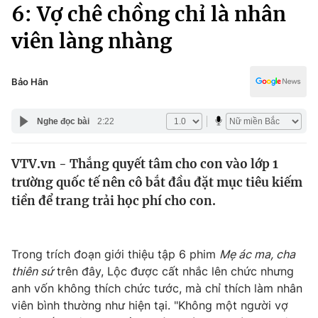
Chính trị
6: Vợ chê chồng chỉ là nhân
Truyền hình
viên làng nhàng
Văn hóa - Giải trí
Xã hội
Y tế
Đời sống
Bảo Hân
Pháp luật
Công nghệ
Giáo dục
Nghe đọc bài
2:22
Y tế
VTV.vn - Thắng quyết tâm cho con vào lớp 1
Thế giới
trường quốc tế nên cô bắt đầu đặt mục tiêu kiếm
Tin tức
tiền để trang trải học phí cho con.
Kinh tế
Thế giới đó đây
Tài chính
Dữ liệu và đời sống
Trong trích đoạn giới thiệu tập 6 phim
Mẹ ác ma, cha
Câu chuyện quốc tế
Thị trường
thiên sứ
trên đây, Lộc được cất nhắc lên chức nhưng
anh vốn không thích chức tước, mà chỉ thích làm nhân
Truyền hình
Góc doanh nghiệp
viên bình thường như hiện tại. "Không một người vợ