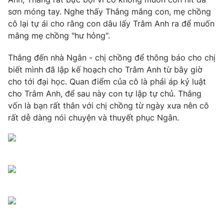
sơn móng tay. Nghe thấy Thắng mắng con, mẹ chồng
cô lại tự ái cho rằng con dâu lấy Trâm Anh ra để muốn
mắng mẹ chồng "hư hỏng".
THỜI BÁO VTV
Thắng đến nhà Ngân - chị chồng để thông báo cho chị
biết mình đã lập kế hoạch cho Trâm Anh từ bây giờ
cho tới đại học. Quan điểm của cô là phải áp kỷ luật
cho Trâm Anh, để sau này con tự lập tự chủ. Thắng
Theo dõi báo trên
vốn là bạn rất thân với chị chồng từ ngày xưa nên cô
rất dễ dàng nói chuyện và thuyết phục Ngân.
Cơ quan chủ quản:
Đài Truyền hình Việt Nam
Cơ quan báo chí:
Thời báo VTV
Giấy phép hoạt động báo in và báo điện tử số 483/GP-BTTTT
cấp ngày 29/12/2023
Tổng Biên tập:
Vũ Thanh Thủy
Phó Tổng Biên tập:
Nguyễn Thị Mỹ Hạnh, Phạm Quốc Thắng,
Nguyễn Trọng Ninh
Tổng đài VTV:
024.38 355 931 - 024.38 355 932