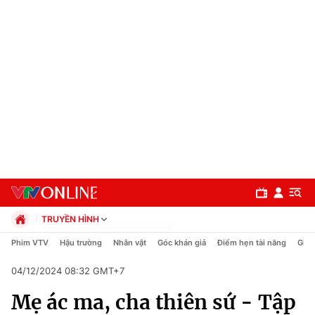
TRUYỀN HÌNH
Chính trị
Phim VTV
Hậu trường
Nhân vật
Góc khán giả
Điểm hẹn tài năng
Giải
Xã hội
04/12/2024 08:32 GMT+7
Pháp luật
Chuyên mục
Kinh tế
Mẹ ác ma, cha thiên sứ - Tập
Thể thao