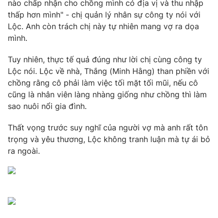
Phim VTV
nào chấp nhận cho chồng mình có địa vị và thu nhập
Giải trí
thấp hơn mình" - chị quản lý nhân sự công ty nói với
Hậu trường
Lộc. Anh còn trách chị này tự nhiên mang vợ ra dọa
Điện ảnh
mình.
Đời sống
Nhân vật
Âm nhạc
Du lịch
Tuy nhiên, thực tế quả đúng như lời chị cùng công ty
Khán giả
Giáo dục
Sao
Lộc nói. Lộc về nhà, Thắng (Minh Hằng) than phiền với
Làm đẹp
Giải sao mai
chồng rằng cô phải làm việc tối mặt tối mũi, nếu cô
Tuyển sinh
cũng là nhân viên làng nhàng giống như chồng thì làm
Công nghệ
Chất lượng cuộc sống
sao nuôi nổi gia đình.
Học trực tuyến
Hitech Công nghệ tương lai
Giao lưu trực tuyến
Thất vọng trước suy nghĩ của người vợ mà anh rất tôn
Sản phẩm
trọng và yêu thương, Lộc không tranh luận mà tự ái bỏ
ra ngoài.
Lịch phát sóng
Thị trường
Tư vấn
Chuyên mục khác
Emagazine
Podcast