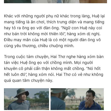
Photo
Infographic
Khác với những người phụ nữ khác trong làng, Huệ lại
mang tiếng là ăn chơi, thích trưng diện và mang tiếng
Video
Shorts video
hay tỏ ra õng ẹo với đàn ông. “Ngữ con Huệ này coi
như bán trời không mời thiên lôi”, hàng xóm dị nghị.
VTV Money
VTV Thể thao
Điều may mắn của Huệ là có một người đàn ông vô
cùng yêu thương, chiều chuộng mình.
VTV Sức khoẻ
Bất động sản
Trong cuộc tám chuyện, Hai Thơ nghe hàng xóm bàn
tán việc Huệ õng ẹo với chồng mình. Mọi người
Thị trường 24h
Tấm lòng Việt
khuyên cô phải cẩn thận không mất chồng. “Nó hốt
hết luôn đó”, hàng xóm nói. Hai Thơ có vẻ như không
VTV4
Vươn mình bằng AI
quá quan tâm chuyện này.
VTV9
VTV8
Liên hệ tòa soạn
English