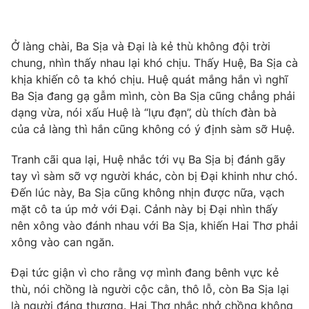
Ở làng chài, Ba Sịa và Đại là kẻ thù không đội trời
chung, nhìn thấy nhau lại khó chịu. Thấy Huệ, Ba Sịa cà
THỜI BÁO VTV
khịa khiến cô ta khó chịu. Huệ quát mắng hắn vì nghĩ
Ba Sịa đang gạ gẫm mình, còn Ba Sịa cũng chẳng phải
Theo dõi báo trên
dạng vừa, nói xấu Huệ là “lựu đạn”, dù thích đàn bà
của cả làng thì hắn cũng không có ý định sàm sỡ Huệ.
Cơ quan chủ quản:
Đài Truyền hình Việt Nam
Tranh cãi qua lại, Huệ nhắc tới vụ Ba Sịa bị đánh gãy
Cơ quan báo chí:
Thời báo VTV
tay vì sàm sỡ vợ người khác, còn bị Đại khinh như chó.
Giấy phép hoạt động báo in và báo điện tử số 483/GP-BTTTT
Đến lúc này, Ba Sịa cũng không nhịn được nữa, vạch
cấp ngày 29/12/2023
mặt cô ta úp mở với Đại. Cảnh này bị Đại nhìn thấy
Tổng Biên tập:
Vũ Thanh Thủy
nên xông vào đánh nhau với Ba Sịa, khiến Hai Thơ phải
Phó Tổng Biên tập:
Nguyễn Thị Mỹ Hạnh, Phạm Quốc Thắng,
xông vào can ngăn.
Nguyễn Trọng Ninh
Tổng đài VTV:
024.38 355 931 - 024.38 355 932
Đại tức giận vì cho rằng vợ mình đang bênh vực kẻ
thù, nói chồng là người cộc cằn, thô lỗ, còn Ba Sịa lại
Ðiện thoại Thời báo VTV:
024.66 897 897
là người đáng thương. Hai Thơ nhắc nhở chồng không