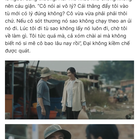
Email:
toasoan@vtv.vn
nên cáu giận. “Cô nói ai vô lý? Cái thằng đẩy tôi vào
Liên hệ quảng cáo:
024-7300.7108
tù mới có lý đúng không? Cô vừa vừa phải phải thôi
chứ. Nếu cô sót thương nó sao không chạy theo an ủi
nó đi. Lúc tôi đi tù sao không lấy nó luôn đi, chờ tôi
về làm gì. Tôi tức quá mà, cả xóm chài ai mà không
biết nó si mê cô bao lâu nay rồi”, Đại không kiềm chế
được quát.
® Cấm sao chép dưới mọi hình thức nếu không có sự chấp
thuận bằng văn bản. Ghi rõ nguồn VTV.vn khi phát hành lại
thông tin từ website này.