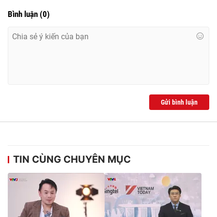
Bình luận
(
0
)
Gửi bình luận
TIN CÙNG CHUYÊN MỤC