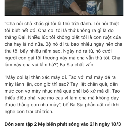
“Cha nói chả khác gì tôi là thứ trời đánh. Tôi nói thiệt
tôi biết hết đó. Cha coi tôi là thứ không ra gì là do
thằng Đại. Nhiều lúc tôi không biết tôi là con ruột của
cha hay là nó nữa. Bộ nó đi tù bao nhiêu ngày nên cha
thù tôi bấy nhiêu năm sao. Ngày nó ra tù, nó cưới
người con gái tôi thương vậy mà cha vẫn thù tôi. Cha
làm vậy cha vui lắm hả?”, Ba Sịa chất vấn.
"Mày coi lại thân xác mày đi. Tao với má mày đẻ ra
mày lành lặn, còn giờ thì sao? Tay liệt chân què, đến
mức con vợ mày nhục nhã quá phải bỏ xứ mà đi. Tao
thiếu điều phải vác mo cau vì làm cha mà không dạy
được thằng con như mày", bố Ba Sịa phẫn uất nói khi
nghe con trai chỉ trích.
Đón xem tập 2 Mẹ biển phát sóng vào 21h ngày 18/3