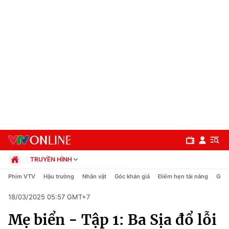
TRUYỀN HÌNH
Chính trị
Phim VTV
Hậu trường
Nhân vật
Góc khán giả
Điểm hẹn tài năng
Giải
Xã hội
18/03/2025 05:57 GMT+7
Pháp luật
Chuyên mục
Kinh tế
Mẹ biển - Tập 1: Ba Sịa đổ lỗi
Thể thao