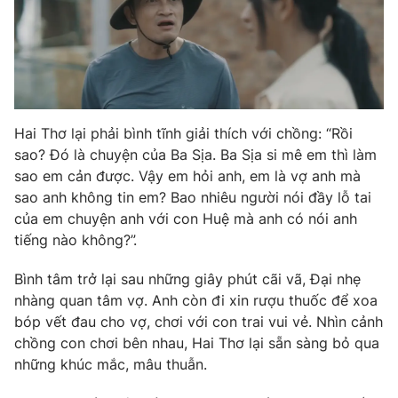
Hai Thơ lại phải bình tĩnh giải thích với chồng: “Rồi
sao? Đó là chuyện của Ba Sịa. Ba Sịa si mê em thì làm
sao em cản được. Vậy em hỏi anh, em là vợ anh mà
sao anh không tin em? Bao nhiêu người nói đầy lỗ tai
của em chuyện anh với con Huệ mà anh có nói anh
tiếng nào không?”.
Bình tâm trở lại sau những giây phút cãi vã, Đại nhẹ
nhàng quan tâm vợ. Anh còn đi xin rượu thuốc để xoa
bóp vết đau cho vợ, chơi với con trai vui vẻ. Nhìn cảnh
chồng con chơi bên nhau, Hai Thơ lại sẵn sàng bỏ qua
những khúc mắc, mâu thuẫn.