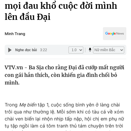
Chính trị
mọi đau khổ cuộc đời mình
Truyền hình
lên đầu Đại
Văn hóa - Giải trí
Xã hội
Y tế
Đời sống
Minh Trang
Pháp luật
Công nghệ
Giáo dục
Nghe đọc bài
3:22
Y tế
VTV.vn - Ba Sịa cho rằng Đại đã cướp mất người
Thế giới
con gái hắn thích, còn khiến gia đình chối bỏ
Tin tức
mình.
Kinh tế
Thế giới đó đây
Tài chính
Dữ liệu và đời sống
Trong
Mẹ biển
tập 1, cuộc sống bình yên ở làng chài
Câu chuyện quốc tế
Thị trường
trôi qua như thường lệ. Mỗi sớm khi có tàu cá về xóm
chài ven biển lại nhộn nhịp tấp nập, hội chị em phụ nữ
Truyền hình
Góc doanh nghiệp
tụ tập ngồi làm cá tôm tranh thủ tám chuyện trên trời