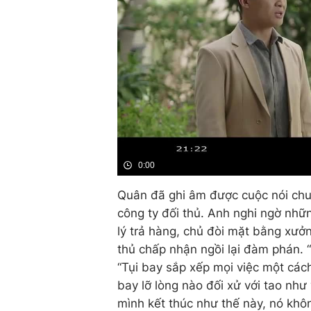
0:00
Quân đã ghi âm được cuộc nói chu
công ty đối thủ. Anh nghi ngờ nhữ
lý trả hàng, chủ đòi mặt bằng xưởn
thủ chấp nhận ngồi lại đàm phán. 
“Tụi bay sắp xếp mọi việc một cách
bay lỡ lòng nào đối xử với tao như 
mình kết thúc như thế này, nó khô