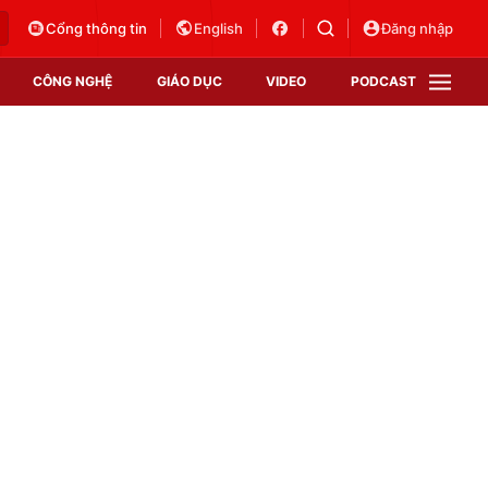
Cổng thông tin
English
Đăng nhập
CÔNG NGHỆ
GIÁO DỤC
VIDEO
PODCAST
VTV Money
VTV Thể thao
VTV Sức khoẻ
Bất động sản
Thị trường 24h
Tấm lòng Việt
Vươn mình bằng AI
VTV4
VTV8
VTV9
Lịch phát sóng
Giao lưu trực tuyến
Sự kiện