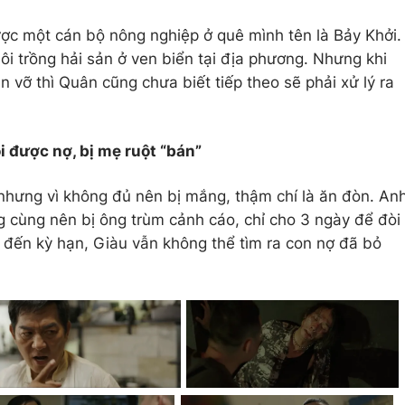
ược một cán bộ nông nghiệp ở quê mình tên là Bảy Khởi.
ôi trồng hải sản ở ven biển tại địa phương. Nhưng khi
 vỡ thì Quân cũng chưa biết tiếp theo sẽ phải xử lý ra
i được nợ, bị mẹ ruột “bán”
nhưng vì không đủ nên bị mắng, thậm chí là ăn đòn. An
cùng nên bị ông trùm cảnh cáo, chỉ cho 3 ngày để đòi
 đến kỳ hạn, Giàu vẫn không thể tìm ra con nợ đã bỏ