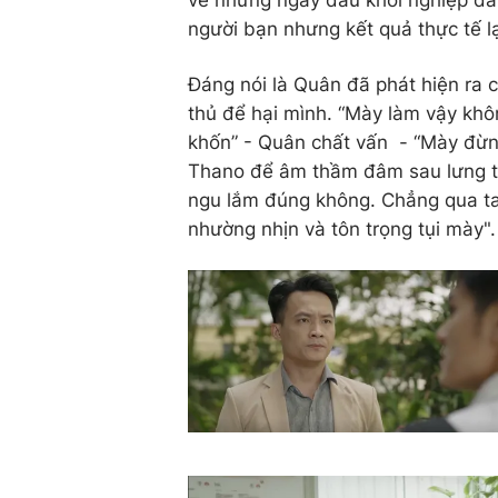
về những ngày đầu khởi nghiệp đầu
người bạn nhưng kết quả thực tế 
Đáng nói là Quân đã phát hiện ra c
thủ để hại mình. “Mày làm vậy kh
khốn” - Quân chất vấn - “Mày đừn
Thano để âm thầm đâm sau lưng t
ngu lắm đúng không. Chẳng qua tao
nhường nhịn và tôn trọng tụi mày".