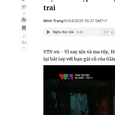
trai
0
Minh Trang
15/04/2025 05:27 GMT+7
Giải trí
Đời sống
3:41
Nghe đọc bài
Điện ảnh
Du lịch
Âm nhạc
Làm đẹp
VTV.vn - Vì say xỉn và ma túy, H
Sao
Chất lượng cuộc sốn
lại bắt tay với bạn gái cũ của Gi