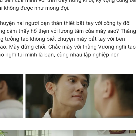
 tiên của mình với tràn đầy hứng khởi, kỳ vọng cùng ba
lại không được như mong đợi.
huyện hai người bạn thân thiết bắt tay với công ty đối
ông cảm thấy hổ thẹn với lương tâm của mày sao? Thằng
g tưởng tao không biết chuyện mày bắt tay với bên
ao. Mày đừng chối. Chắc mày với thằng Vương nghĩ tao
 nghĩ tụi mình là bạn, cùng nhau lập nghiệp nên