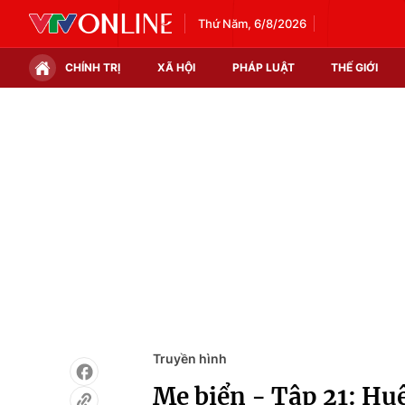
Thứ Năm, 6/8/2026
CHÍNH TRỊ
XÃ HỘI
PHÁP LUẬT
THẾ GIỚI
Chính trị
Xã hội
Thế giới
Kinh tế
Tin tức
Tài chính
Thế giới đó đây
Thị trường
Câu chuyện quốc tế
Góc doanh nghiệp
Dữ liệu và đời sống
Truyền hình
Mẹ biển - Tập 21: Huệ