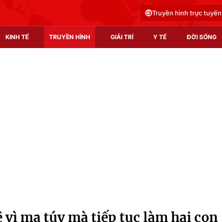
Truyền hình trực tuyến
KINH TẾ
TRUYỀN HÌNH
GIẢI TRÍ
Y TẾ
ĐỜI SỐNG
Pháp luật
Y tế
Truyền hình
Multimedia
Phim VTV
Video
Hậu trường
Shorts video
Nhân vật
Podcast
Khán giả
EMagazine
Giải sao mai
Photo
 vì ma túy mà tiếp tục làm hại con
Infographic