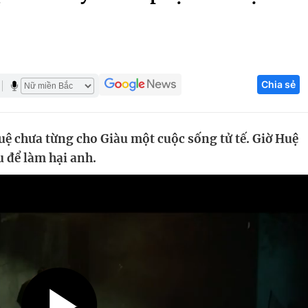
Góc ảnh
Giáo dục
Công nghệ
Chia sẻ
Tuyển sinh
Hitech Công ng
Học trực tuyến
Sản phẩm
uệ chưa từng cho Giàu một cuộc sống tử tế. Giờ Huệ
g
Thị trường
àu để làm hại anh.
Tư vấn