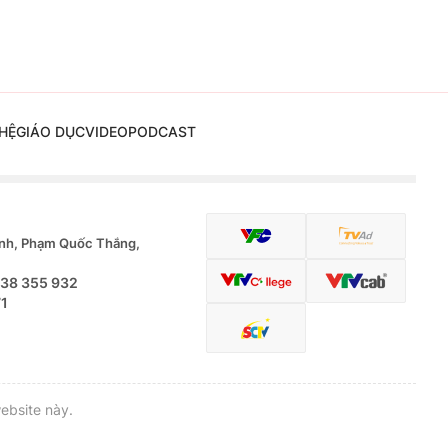
HỆ
GIÁO DỤC
VIDEO
PODCAST
nh, Phạm Quốc Thắng,
.38 355 932
71
ebsite này.