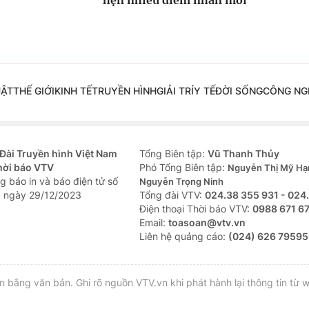
UẬT
THẾ GIỚI
KINH TẾ
TRUYỀN HÌNH
GIẢI TRÍ
Y TẾ
ĐỜI SỐNG
CÔNG NG
Đài Truyền hình Việt Nam
Tổng Biên tập:
Vũ Thanh Thủy
hời báo VTV
Phó Tổng Biên tập:
Nguyễn Thị Mỹ Hạ
g báo in và báo điện tử số
Nguyễn Trọng Ninh
 ngày 29/12/2023
Tổng đài VTV:
024.38 355 931 - 024
Ðiện thoại Thời báo VTV:
0988 671 6
Email:
toasoan@vtv.vn
Liên hệ quảng cáo:
(024) 626 79595
bằng văn bản. Ghi rõ nguồn VTV.vn khi phát hành lại thông tin từ w