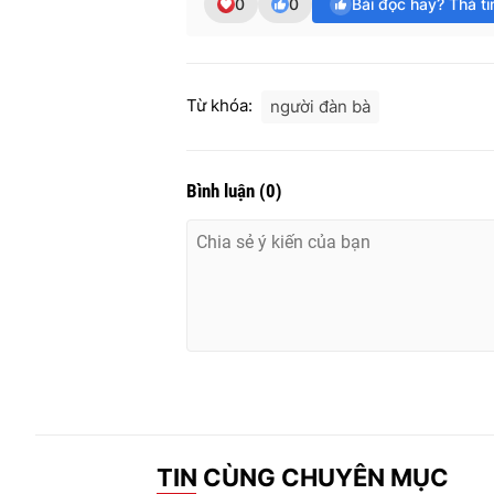
0
0
Bài đọc hay? Thả t
Từ khóa:
người đàn bà
Bình luận
(
0
)
TIN CÙNG CHUYÊN MỤC