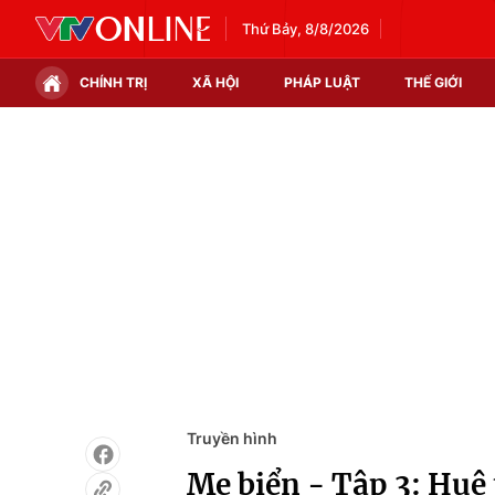
Thứ Bảy, 8/8/2026
CHÍNH TRỊ
XÃ HỘI
PHÁP LUẬT
THẾ GIỚI
Chính trị
Xã hội
Thế giới
Kinh tế
Tin tức
Tài chính
Thế giới đó đây
Thị trường
Câu chuyện quốc tế
Góc doanh nghiệp
Dữ liệu và đời sống
Truyền hình
Mẹ biển - Tập 3: Huệ