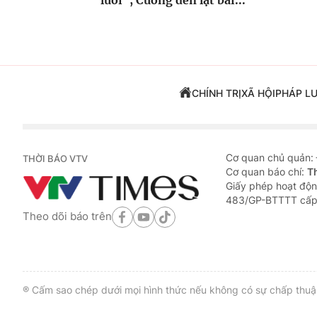
CHÍNH TRỊ
XÃ HỘI
PHÁP L
Cơ quan chủ quản:
THỜI BÁO VTV
Cơ quan báo chí:
T
Giấy phép hoạt độn
483/GP-BTTTT cấp
Theo dõi báo trên
® Cấm sao chép dưới mọi hình thức nếu không có sự chấp thuận 