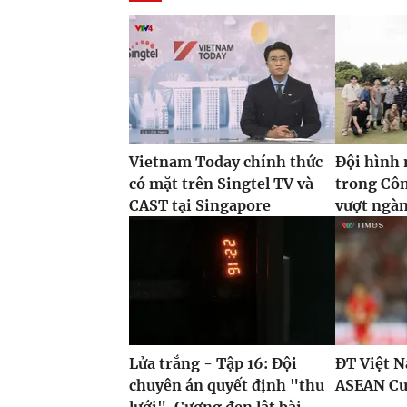
Vietnam Today chính thức
Đội hình 
có mặt trên Singtel TV và
trong Côn
CAST tại Singapore
vượt ngàn
Lửa trắng - Tập 16: Đội
ĐT Việt N
chuyên án quyết định "thu
ASEAN Cu
lưới", Cương đen lật bài...