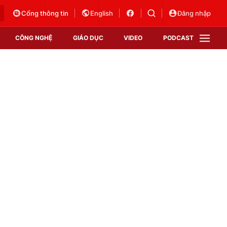
Cổng thông tin
English
Đăng nhập
CÔNG NGHỆ
GIÁO DỤC
VIDEO
PODCAST
VTV Money
VTV Thể thao
VTV Sức khoẻ
Bất động sản
Thị trường 24h
Tấm lòng Việt
Vươn mình bằng AI
VTV4
VTV8
VTV9
Lịch phát sóng
Giao lưu trực tuyến
Sự kiện