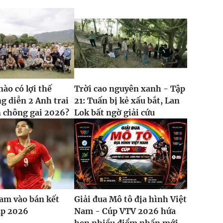
nào có lợi thế
Trời cao nguyên xanh - Tập
g diễn 2 Anh trai
21: Tuấn bị kẻ xấu bắt, Lan
 chông gai 2026?
Lok bất ngờ giải cứu
am vào bán kết
Giải đua Mô tô địa hình Việt
p 2026
Nam - Cúp VTV 2026 hứa
hẹn nhiều điểm nhấn mới