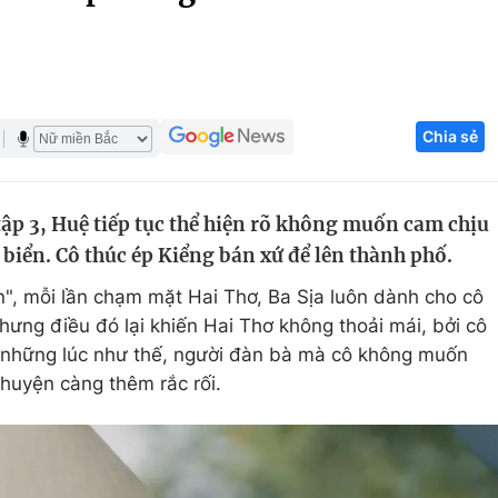
Góc ảnh
Giáo dục
Công nghệ
Chia sẻ
Tuyển sinh
Hitech Công ng
Học trực tuyến
Sản phẩm
tập 3, Huệ tiếp tục thể hiện rõ không muốn cam chịu
g
Thị trường
biển. Cô thúc ép Kiểng bán xứ để lên thành phố.
Tư vấn
n", mỗi lần chạm mặt Hai Thơ, Ba Sịa luôn dành cho cô
ưng điều đó lại khiến Hai Thơ không thoải mái, bởi cô
, những lúc như thế, người đàn bà mà cô không muốn
chuyện càng thêm rắc rối.