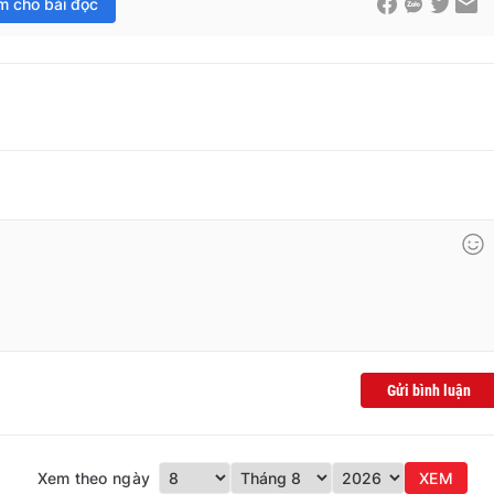
im cho bài đọc
Gửi bình luận
Xem theo ngày
XEM