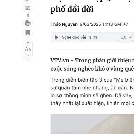
phố đổi đời
0
Thảo Nguyên
19/03/2025 14:18 GMT+7
Giải trí
Đời sống
1:21
Nghe đọc bài
Điện ảnh
Du lịch
Âm nhạc
Làm đẹp
VTV.vn - Trong phần giới thiệu 
Sao
Chất lượng cuộc sốn
cuộc sống nghèo khó ở vùng quê 
Trong diễn biến tập 3 của "Mẹ biể
sự quan tâm nhẹ nhàng, ân cần. Nh
lo sợ chồng mình sẽ ghen. Đã vậy
thấy nhất lại xuất hiện, khiến mọi 