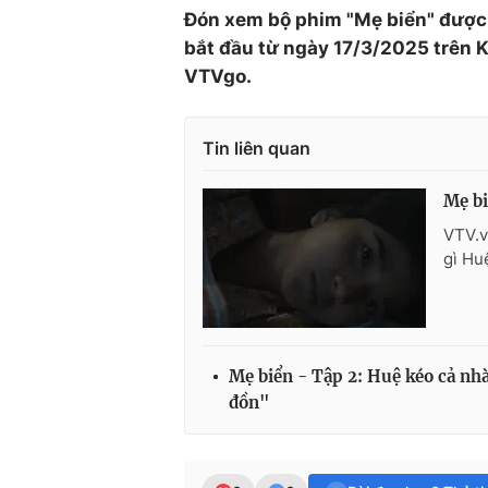
Đón xem bộ phim "Mẹ biển" được 
bắt đầu từ ngày 17/3/2025 trên 
VTVgo.
Tin liên quan
Mẹ bi
VTV.v
gì Hu
Mẹ biển - Tập 2: Huệ kéo cả nhà
đồn"