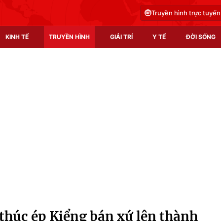
Truyền hình trực tuyến
KINH TẾ
TRUYỀN HÌNH
GIẢI TRÍ
Y TẾ
ĐỜI SỐNG
Pháp luật
Y tế
Truyền hình
Multimedia
Phim VTV
Video
Hậu trường
Shorts video
Nhân vật
Podcast
Khán giả
EMagazine
Giải sao mai
Photo
 thúc ép Kiểng bán xứ lên thành
Infographic