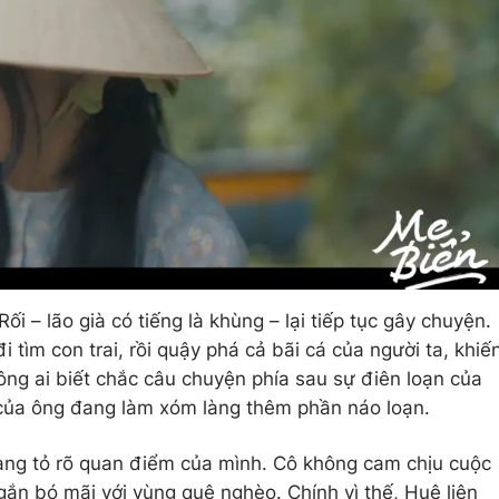
ối – lão già có tiếng là khùng – lại tiếp tục gây chuyện.
 đi tìm con trai, rồi quậy phá cả bãi cá của người ta, khiế
ông ai biết chắc câu chuyện phía sau sự điên loạn của
của ông đang làm xóm làng thêm phần náo loạn.
àng tỏ rõ quan điểm của mình. Cô không cam chịu cuộc
n bó mãi với vùng quê nghèo. Chính vì thế, Huệ liên