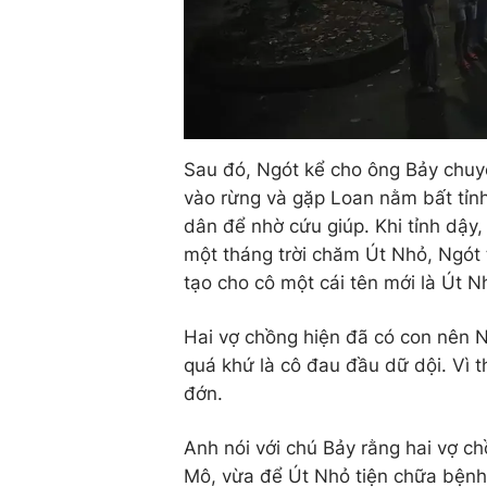
Sau đó, Ngót kể cho ông Bảy chuyệ
vào rừng và gặp Loan nằm bất tỉn
dân để nhờ cứu giúp. Khi tỉnh dậy,
một tháng trời chăm Út Nhỏ, Ngót
tạo cho cô một cái tên mới là Út N
Hai vợ chồng hiện đã có con nên N
quá khứ là cô đau đầu dữ dội. Vì 
đớn.
Anh nói với chú Bảy rằng hai vợ c
Mô, vừa để Út Nhỏ tiện chữa bệnh