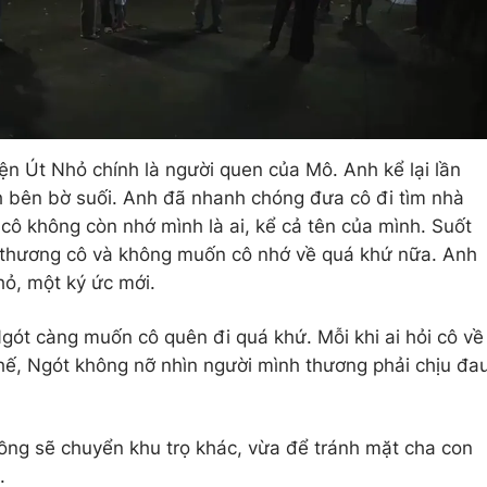
n Út Nhỏ chính là người quen của Mô. Anh kể lại lần
h bên bờ suối. Anh đã nhanh chóng đưa cô đi tìm nhà
 cô không còn nhớ mình là ai, kể cả tên của mình. Suốt
 thương cô và không muốn cô nhớ về quá khứ nữa. Anh
hỏ, một ký ức mới.
gót càng muốn cô quên đi quá khứ. Mỗi khi ai hỏi cô về
thế, Ngót không nỡ nhìn người mình thương phải chịu đa
hồng sẽ chuyển khu trọ khác, vừa để tránh mặt cha con
.