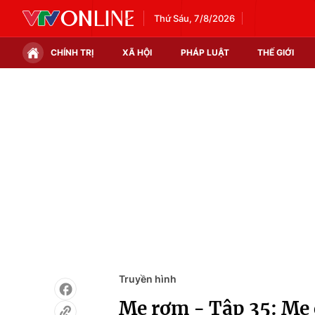
Thứ Sáu, 7/8/2026
CHÍNH TRỊ
XÃ HỘI
PHÁP LUẬT
THẾ GIỚI
Chính trị
Xã hội
Thế giới
Kinh tế
Tin tức
Tài chính
Thế giới đó đây
Thị trường
Câu chuyện quốc tế
Góc doanh nghiệp
Dữ liệu và đời sống
Truyền hình
Mẹ rơm - Tập 35: Mẹ 