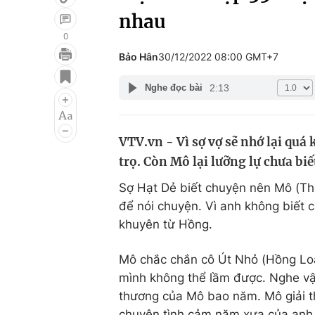
nhau
0
Bảo Hân
30/12/2022 08:00 GMT+7
Giải trí
Đời sống
2:13
Nghe đọc bài
Điện ảnh
Du lịch
Âm nhạc
Làm đẹp
VTV.vn - Vì sợ vợ sẽ nhớ lại qu
Sao
Chất lượng cuộc sốn
trọ. Còn Mô lại lưỡng lự chưa biế
Sợ Hạt Dẻ biết chuyện nên Mô (Thá
để nói chuyện. Vì anh không biết 
khuyên từ Hồng.
Mô chắc chắn cô Út Nhỏ (Hồng Loan
mình không thể lầm được. Nghe vậ
thương của Mô bao năm. Mô giải th
chuyện tình cảm năm xưa của anh