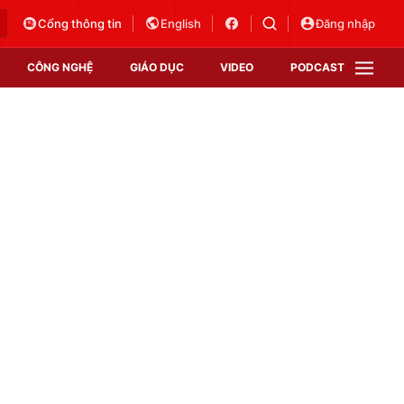
Cổng thông tin
English
Đăng nhập
CÔNG NGHỆ
GIÁO DỤC
VIDEO
PODCAST
VTV Money
VTV Thể thao
VTV Sức khoẻ
Bất động sản
Thị trường 24h
Tấm lòng Việt
Vươn mình bằng AI
VTV4
VTV8
VTV9
Lịch phát sóng
Giao lưu trực tuyến
Sự kiện