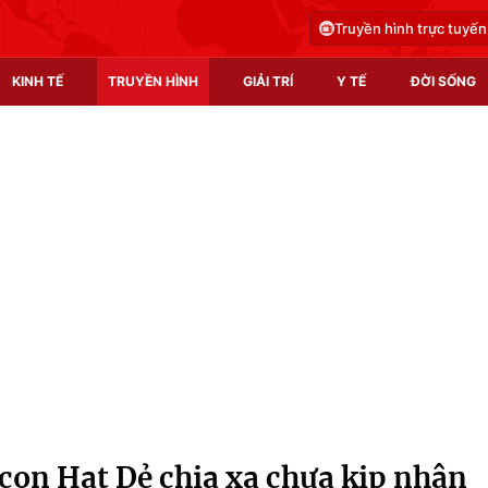
Truyền hình trực tuyến
KINH TẾ
TRUYỀN HÌNH
GIẢI TRÍ
Y TẾ
ĐỜI SỐNG
Pháp luật
Y tế
Truyền hình
Multimedia
Phim VTV
Video
Hậu trường
Shorts video
Nhân vật
Podcast
Khán giả
EMagazine
Giải sao mai
Photo
con Hạt Dẻ chia xa chưa kịp nhận
Infographic