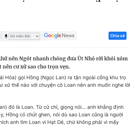
Góc ảnh
Giáo dục
Công nghệ
Chia sẻ
Tuyển sinh
Hitech Công ng
Học trực tuyến
Sản phẩm
á khứ nên Ngót nhanh chóng đưa Út Nhỏ rời khỏi xóm
g
Thị trường
t nên cư xử sao cho trọn vẹn.
Tư vấn
i Hòa) gọi Hồng (Ngọc Lan) ra tận ngoài cổng khu trọ
cư xử thế nào với chuyện cô Loan nên anh muốn nghe lờ
) đó là Loan. Từ cử chỉ, giọng nói... anh khẳng định
y, Hồng có chút ghen, nói dù sao Loan cũng là người
ích anh tìm Loan vì Hạt Dẻ, chứ không phải vì mấy
.