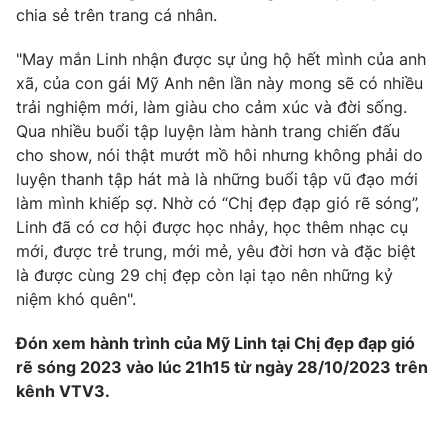
chia sẻ trên trang cá nhân.
"May mắn Linh nhận được sự ủng hộ hết mình của anh
xã, của con gái Mỹ Anh nên lần này mong sẽ có nhiều
THỜI BÁO VTV
trải nghiệm mới, làm giàu cho cảm xúc và đời sống.
Qua nhiều buổi tập luyện làm hành trang chiến đấu
cho show, nói thật mướt mồ hôi nhưng không phải do
luyện thanh tập hát mà là những buổi tập vũ đạo mới
Theo dõi báo trên
làm mình khiếp sợ. Nhờ có “Chị đẹp đạp gió rẽ sóng”,
Linh đã có cơ hội được học nhảy, học thêm nhạc cụ
mới, được trẻ trung, mới mẻ, yêu đời hơn và đặc biệt
Cơ quan chủ quản:
Đài Truyền hình Việt Nam
là được cùng 29 chị đẹp còn lại tạo nên những kỷ
Cơ quan báo chí:
Thời báo VTV
niệm khó quên".
Giấy phép hoạt động báo in và báo điện tử số 483/GP-BTTTT
cấp ngày 29/12/2023
Đón xem hành trình của Mỹ Linh tại Chị đẹp đạp gió
Tổng Biên tập:
Vũ Thanh Thủy
rẽ sóng 2023 vào lúc 21h15 từ ngày 28/10/2023 trên
Phó Tổng Biên tập:
Nguyễn Thị Mỹ Hạnh, Phạm Quốc Thắng,
kênh VTV3.
Nguyễn Trọng Ninh
Tổng đài VTV:
024.38 355 931 - 024.38 355 932