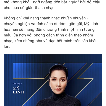
Phim VTV
mộ không khỏi "ngỡ ngàng đến bật ngửa" bởi độ chịu
Giải trí
chơi của cô giáo thanh nhạc.
Hậu trường
Điện ảnh
Không chỉ khả năng thanh nhạc nhuần nhuyễn -
Đời sống
Nhân vật
chuyên nghiệp và tính cách dí dỏm, gần gũi, Mỹ Linh
Âm nhạc
Du lịch
hứa hẹn sẽ mang đến
chương trình một hình tượng
Khán giả
Giáo dục
Sao
máu lửa hơn với phong cách trình diễn theo nhóm
Làm đẹp
Giải sao mai
nhạc, kèm những pha vũ đạo hết mình trên sân khấu
Tuyển sinh
Công nghệ
lớn.
Chất lượng cuộc sống
Học trực tuyến
Hitech Công nghệ tương lai
Giao lưu trực tuyến
Sản phẩm
Lịch phát sóng
Thị trường
Tư vấn
Chuyên mục khác
Emagazine
Podcast