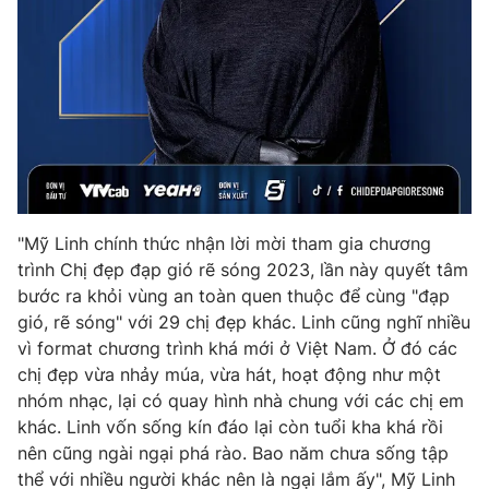
Photo
Infographic
Video
Shorts video
VTV Money
VTV Thể thao
VTV Sức khoẻ
Bất động sản
"Mỹ Linh chính thức nhận lời mời tham gia chương
trình Chị đẹp đạp gió rẽ sóng 2023, lần này quyết tâm
Thị trường 24h
Tấm lòng Việt
bước ra khỏi vùng an toàn quen thuộc để cùng "đạp
gió, rẽ sóng" với 29 chị đẹp khác. Linh cũng nghĩ nhiều
vì format chương trình khá mới ở Việt Nam. Ở đó các
VTV4
Vươn mình bằng AI
chị đẹp vừa nhảy múa, vừa hát, hoạt động như một
nhóm nhạc, lại có quay hình nhà chung với các chị em
VTV9
VTV8
khác. Linh vốn sống kín đáo lại còn tuổi kha khá rồi
nên cũng ngài ngại phá rào. Bao năm chưa
sống tập
Liên hệ tòa soạn
English
thể với nhiều người khác nên là ngại lắm ấy", Mỹ Linh