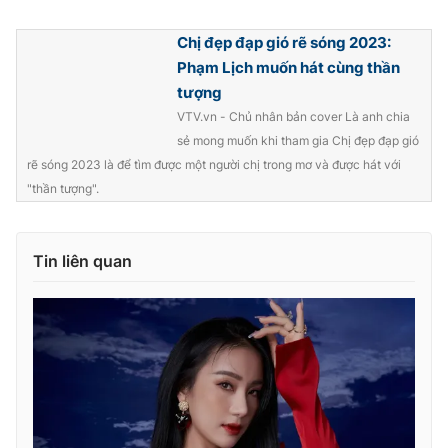
Ðiện thoại Thời báo VTV:
024.66 897 897
Email:
toasoan@vtv.vn
Chị đẹp đạp gió rẽ sóng 2023:
Liên hệ quảng cáo:
024-7300.7108
Phạm Lịch muốn hát cùng thần
tượng
VTV.vn - Chủ nhân bản cover Là anh chia
sẻ mong muốn khi tham gia Chị đẹp đạp gió
rẽ sóng 2023 là để tìm được một người chị trong mơ và được hát với
"thần tượng".
Tin liên quan
® Cấm sao chép dưới mọi hình thức nếu không có sự chấp
thuận bằng văn bản. Ghi rõ nguồn VTV.vn khi phát hành lại
thông tin từ website này.