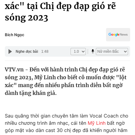
Chính trị
xác" tại Chị đẹp đạp gió rẽ
Truyền hình
sóng 2023
Văn hóa - Giải trí
Xã hội
Y tế
Đời sống
Bích Ngọc
Pháp luật
Công nghệ
Giáo dục
Nghe đọc bài
1:48
Y tế
VTV.vn - Đến với hành trình Chị đẹp đạp gió rẽ
Thế giới
sóng 2023, Mỹ Linh cho biết cô muốn được "lột
Tin tức
xác" mang đến nhiều phần trình diễn bất ngờ
Kinh tế
dành tặng khán giả.
Thế giới đó đây
Tài chính
Dữ liệu và đời sống
Câu chuyện quốc tế
Thị trường
Sau quãng thời gian chuyên tâm làm Vocal Coach cho
nhiều chương trình âm nhạc, cái tên
Mỹ Linh
bất ngờ
Truyền hình
Góc doanh nghiệp
góp mặt vào dàn cast 30 chị đẹp đã khiến người hâm