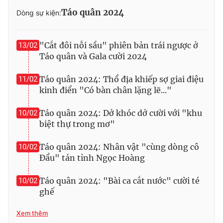
Táo quân 2024
Dòng sự kiện:
"Cắt đôi nỗi sầu" phiên bản trái ngược ở
13/02
Táo quân và Gala cười 2024
Táo quân 2024: Thổ địa khiếp sợ giai điệu
11/02
kinh điển "Có bàn chân lặng lẽ..."
Táo quân 2024: Dở khóc dở cười với "khu
10/02
biệt thự trong mơ"
Táo quân 2024: Nhân vật "cùng dòng cô
10/02
Đẩu" tán tỉnh Ngọc Hoàng
Táo quân 2024: "Bài ca cắt nước" cười té
10/02
ghế
Xem thêm