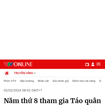
TRUYỀN HÌNH
Chính trị
Phim VTV
Hậu trường
Nhân vật
Góc khán giả
Điểm hẹn tài năng
Giải
Xã hội
02/02/2024 08:02 GMT+7
Pháp luật
Chuyên mục
Kinh tế
Năm thứ 8 tham gia Táo quân
Thể thao