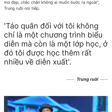
Email:
toasoan@vtv.vn
mơ đẹp, chắc chắn không ai muốn bước ra ngoài",
Liên hệ quảng cáo:
024-7300.7108
Trung ruồi nói tiếp.
'Táo quân đối với tôi không
chỉ là một chương trình biểu
diễn mà còn là một lớp học, ở
đó tôi được học thêm rất
nhiều về diễn xuất'.
® Cấm sao chép dưới mọi hình thức nếu không có sự chấp
Trung ruồi
thuận bằng văn bản. Ghi rõ nguồn VTV.vn khi phát hành lại
thông tin từ website này.