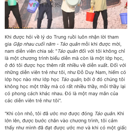
THỜI BÁO VTV
Khi được hỏi về lý do Trung ruồi luôn nhận lời tham
gia
Gặp nhau cuối năm - Táo quân
mỗi khi được mời,
Theo dõi báo trên
nam diễn viên chia sẻ: "
Táo quân
đối với tôi không chỉ
là một chương trình biểu diễn mà còn là một lớp học,
Cơ quan chủ quản:
Đài Truyền hình Việt Nam
ở đó tôi được học thêm rất nhiều về diễn xuất. Đối với
Cơ quan báo chí:
Thời báo VTV
những diễn viên trẻ như tôi, như Đỗ Duy Nam, hiếm có
lớp học nào như lớp học
Táo quân,
bởi ở đó chúng tôi
Giấy phép hoạt động báo in và báo điện tử số 483/GP-BTTTT
cấp ngày 29/12/2023
không học một thầy mà có rất nhiều thầy, mỗi thầy lại
có phong cách khác nhau. Đó là một may mắn của
Tổng Biên tập:
Vũ Thanh Thủy
các diễn viên trẻ như tôi".
Phó Tổng Biên tập:
Nguyễn Thị Mỹ Hạnh, Phạm Quốc Thắng,
Nguyễn Trọng Ninh
"Khi còn nhỏ, tôi đã ước mơ được đóng
Táo quân
. Khi
Tổng đài VTV:
024.38 355 931 - 024.38 355 932
lớn lên, được bước chân vào chương trình, tôi cảm
Ðiện thoại Thời báo VTV:
024.66 897 897
thấy như mình đã đạt được ước mơ và khi có một giấc