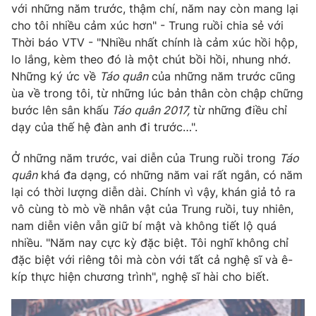
Phim VTV
với những năm trước, thậm chí, năm nay còn mang lại
Giải trí
cho tôi nhiều cảm xúc hơn" - Trung ruồi chia sẻ với
Hậu trường
Thời báo VTV - "Nhiều nhất chính là cảm xúc hồi hộp,
Điện ảnh
Đời sống
lo lắng, kèm theo đó là một chút bồi hồi, nhung nhớ.
Nhân vật
Âm nhạc
Những ký ức về
Táo quân
của những năm trước cũng
Du lịch
Khán giả
ùa về trong tôi, từ những lúc bản thân còn chập chững
Giáo dục
Sao
bước lên sân khấu
Táo quân 2017,
từ những điều chỉ
Làm đẹp
Giải sao mai
Tuyển sinh
dạy của thế hệ đàn anh đi trước…".
Công nghệ
Chất lượng cuộc sống
Học trực tuyến
Ở những năm trước, vai diễn của Trung ruồi trong
Táo
Hitech Công nghệ tương lai
quân
khá đa dạng, có những năm vai rất ngắn, có năm
Giao lưu trực tuyến
lại có thời lượng diễn dài. Chính vì vậy, khán giả tỏ ra
Sản phẩm
vô cùng tò mò về nhân vật của Trung ruồi, tuy nhiên,
Lịch phát sóng
Thị trường
nam diễn viên vẫn giữ bí mật và không tiết lộ quá
nhiều. "Năm nay cực kỳ đặc biệt. Tôi nghĩ không chỉ
Tư vấn
đặc biệt với riêng tôi mà còn với tất cả nghệ sĩ và ê-
Chuyên mục khác
kíp thực hiện chương trình", nghệ sĩ hài cho biết.
Emagazine
Podcast