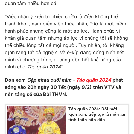
quan tâm nhiều hơn cả.
"Việc nhận ý kiến từ nhiều chiều là điều không thể
tránh khỏi", nam diễn viên thừa nhận, "Đó là một niềm
hạnh phúc nhưng cũng là một áp lực. Hạnh phúc vì
khán giả quan tâm nhưng áp lực vì chúng tôi sẽ không
thể chiều lòng tất cả mọi người. Tuy nhiên, tôi khẳng
định rằng tất cả nghệ sĩ và ê-kíp đang cống hiến hết
mình vì chương trình, ai cũng dồn hết khả năng của
mình cho
Táo quân 2024
".
Đón xem
Gặp nhau cuối năm -
Táo quân 2024
phát
sóng vào 20h ngày 30 Tết (ngày 9/2) trên VTV và
nền tảng số của Đài THVN.
Táo quân 2024: Đổi mới
kịch bản, tiếp tục là món ăn
tinh thần hấp dẫn