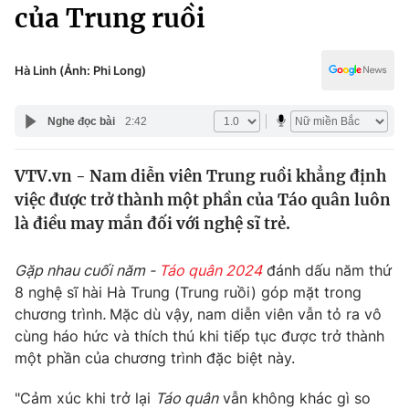
Chính trị
của Trung ruồi
Truyền hình
Văn hóa - Giải trí
Xã hội
Y tế
Hà Linh (Ảnh: Phi Long)
Đời sống
Pháp luật
Công nghệ
Nghe đọc bài
2:42
Giáo dục
Y tế
VTV.vn - Nam diễn viên Trung ruồi khẳng định
việc được trở thành một phần của Táo quân luôn
Thế giới
là điều may mắn đối với nghệ sĩ trẻ.
Tin tức
Kinh tế
Gặp nhau cuối năm -
Táo quân 2024
đánh dấu năm thứ
Thế giới đó đây
8 nghệ sĩ hài Hà Trung (Trung ruồi) góp mặt trong
Tài chính
chương trình
.
Mặc dù vậy, nam diễn viên vẫn tỏ ra vô
Dữ liệu và đời sống
Câu chuyện quốc tế
cùng háo hức và thích thú khi tiếp tục được trở thành
Thị trường
một phần của chương trình đặc biệt này.
Truyền hình
Góc doanh nghiệp
"Cảm xúc khi trở lại
Táo quân
vẫn không khác gì so