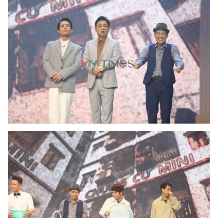
Photo
Infographic
Video
Shorts video
VTV Money
VTV Thể thao
VTV Sức khoẻ
Bất động sản
Thị trường 24h
Tấm lòng Việt
VTV4
Vươn mình bằng AI
VTV9
VTV8
Liên hệ tòa soạn
English