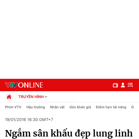
TRUYỀN HÌNH
Chính trị
Phim VTV
Hậu trường
Nhân vật
Góc khán giả
Điểm hẹn tài năng
Giải
Xã hội
19/01/2016 16:30 GMT+7
Pháp luật
Chuyên mục
Kinh tế
Ngắm sân khấu đẹp lung linh
Thể thao