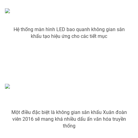
Photo
Infographic
Video
Shorts video
Hệ thống màn hình LED bao quanh không gian sân
khấu tạo hiệu ứng cho các tiết mục
VTV Money
VTV Thể thao
VTV Sức khoẻ
Bất động sản
Thị trường 24h
Tấm lòng Việt
VTV4
Vươn mình bằng AI
Một điều đặc biệt là không gian sân khấu Xuân đoàn
VTV9
VTV8
viên 2016 sẽ mang khá nhiều dấu ấn văn hóa truyền
thống
Liên hệ tòa soạn
English