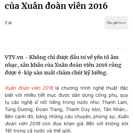
Chính trị
của Xuân đoàn viên 2016
Truyền hình
Văn hóa - Giải trí
Xã hội
Y tế
T.H
Đời sống
Pháp luật
Công nghệ
Giáo dục
Y tế
VTV.vn - Không chỉ được đầu tư về yếu tố âm
nhạc, sân khấu của Xuân đoàn viên 2016 cũng
Thế giới
được ê-kíp sản xuất chăm chút kỹ lưỡng.
Tin tức
Kinh tế
Xuân đoàn viên 2016
là chương trình nghệ thuật đặc
Thế giới đó đây
biệt với nhiều tiết mục được dàn dựng công phu, quy
Tài chính
tụ các nghệ sĩ nổi tiếng trong nước như: Thanh Lam,
Dữ liệu và đời sống
Câu chuyện quốc tế
Tùng Dương, Đoan Trang, Thanh Duy Idol, Tân Nhàn...
Thị trường
Bên cạnh đó, bằng những câu chuyện, phóng sự,
Xuân
Truyền hình
đoàn viên 2016
còn đưa khán giả đến với không khí
Góc doanh nghiệp
Tết trong cả nước và thế giới.