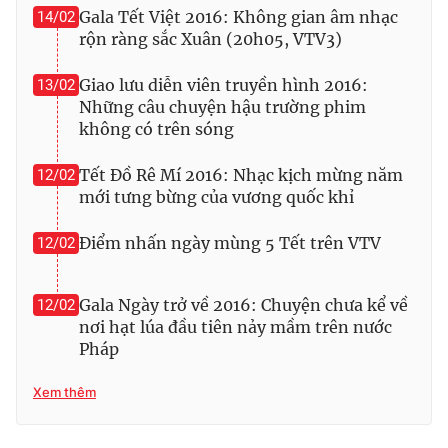
Ðiện thoại Thời báo VTV:
024.66 897 897
Gala Tết Việt 2016: Không gian âm nhạc
14/02
rộn ràng sắc Xuân (20h05, VTV3)
Email:
toasoan@vtv.vn
Liên hệ quảng cáo:
024-7300.7108
Giao lưu diễn viên truyền hình 2016:
13/02
Những câu chuyện hậu trường phim
không có trên sóng
Tết Đồ Rê Mí 2016: Nhạc kịch mừng năm
12/02
mới tưng bừng của vương quốc khỉ
Điểm nhấn ngày mùng 5 Tết trên VTV
12/02
Gala Ngày trở về 2016: Chuyện chưa kể về
12/02
nơi hạt lúa đầu tiên nảy mầm trên nước
Pháp
® Cấm sao chép dưới mọi hình thức nếu không có sự chấp
thuận bằng văn bản. Ghi rõ nguồn VTV.vn khi phát hành lại
thông tin từ website này.
Xem thêm