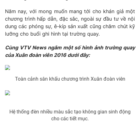
Phim VTV
Giải trí
Năm nay, với mong muốn mang tới cho khán giả một
Hậu trường
chương trình hấp dẫn, đặc sắc, ngoài sự đầu tư về nội
Điện ảnh
Đời sống
dung các phóng sự, ê-kíp sản xuất cũng chăm chút kỹ
Nhân vật
Âm nhạc
lưỡng cho buổi ghi hình tại trường quay.
Du lịch
Khán giả
Giáo dục
Sao
Cùng VTV News ngắm một số hình ảnh trường quay
Làm đẹp
Giải sao mai
của Xuân đoàn viên 2016 dưới đây:
Tuyển sinh
Công nghệ
Chất lượng cuộc sống
Học trực tuyến
Hitech Công nghệ tương lai
Giao lưu trực tuyến
Toàn cảnh sân khấu chương trình Xuân đoàn viên
Sản phẩm
Lịch phát sóng
Thị trường
Tư vấn
Hệ thống đèn nhiều màu sắc tạo không gian sinh động
cho các tiết mục.
Chuyên mục khác
Emagazine
Podcast