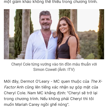
Phim VTV
một giám khảo không thể thiếu trong chương trình.
Giải trí
Hậu trường
Điện ảnh
Đời sống
Nhân vật
Âm nhạc
Du lịch
Khán giả
Giáo dục
Sao
Làm đẹp
Giải sao mai
Tuyển sinh
Công nghệ
Chất lượng cuộc sống
Học trực tuyến
Hitech Công nghệ tương lai
Giao lưu trực tuyến
Cheryl Cole từng vướng vào tin đồn mâu thuẫn với
Sản phẩm
Simon Cowell (Ảnh: ITV)
Lịch phát sóng
Thị trường
Mới đây, Dermot O'Leary - MC quen thuộc của
The X-
Tư vấn
Factor
Anh cũng lên tiếng xác nhận sự góp mặt của
Cheryl Cole. Nam MC khẳng định: "Cheryl sẽ trở lại
Chuyên mục khác
trong chương trình. Nếu không phải Cheryl thì tôi
Emagazine
Podcast
muốn Mariah Carey ngồi ghế nóng".