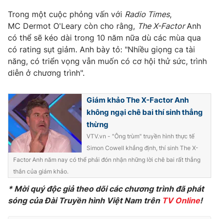
Trong một cuộc phỏng vấn với
Radio Times
,
Photo
Infographic
MC Dermot O'Leary còn cho rằng,
The X-Factor
Anh
có thể sẽ kéo dài trong 10 năm nữa dù các mùa qua
Video
Shorts video
có rating sụt giảm. Anh bày tỏ: "Nhiều giọng ca tài
năng, có triển vọng vẫn muốn có cơ hội thử sức, trình
VTV Money
VTV Thể thao
diễn ở chương trình".
Giám khảo The X-Factor Anh
VTV Sức khoẻ
Bất động sản
không ngại chê bai thí sinh thẳng
thừng
Thị trường 24h
Tấm lòng Việt
VTV.vn - "Ông trùm" truyền hình thực tế
Simon Cowell khẳng định, thí sinh The X-
VTV4
Vươn mình bằng AI
Factor Anh năm nay có thể phải đón nhận những lời chê bai rất thẳng
thắn của giám khảo.
VTV9
VTV8
* Mời quý độc giả theo dõi các chương trình đã phát
sóng của Đài Truyền hình Việt Nam trên
TV
Online
!
Liên hệ tòa soạn
English