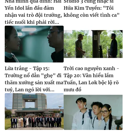
Nhà mình quá đỉnh: Hải
Studio 3 cùng nhạc sĩ
Yến Idol lần đầu đảm
Hứa Kim Tuyền: "Tôi
nhận vai trò đội trưởng,
không còn viết tình ca"
tiếc nuối khi phải rời...
Lửa trắng - Tập 15:
Trời cao nguyên xanh -
Trường nổ dẫn "ghẹ" đi
Tập 20: Vân hiểu lầm
thăm xưởng sản xuất ma
Tuấn, Lan Lok bộc lộ rõ
tuý, Lan ngỏ lời với...
mưu đồ