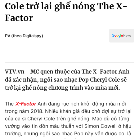
Chính trị
Cole trở lại ghế nóng The X-
Truyền hình
Factor
Văn hóa - Giải trí
Xã hội
Y tế
Đời sống
PV (theo Digitalspy)
Pháp luật
Công nghệ
Giáo dục
Y tế
VTV.vn - MC quen thuộc của The X-Factor Anh
Thế giới
đã xác nhận, ngôi sao nhạc Pop Cheryl Cole sẽ
Tin tức
trở lại ghế nóng chương trình vào mùa mới.
Kinh tế
Thế giới đó đây
The
X-Factor
Anh đang rục rịch khởi động mùa mới
Tài chính
Dữ liệu và đời sống
trong năm 2018. Nhiều khán giả đều chờ đợi sự trở lại
Câu chuyện quốc tế
Thị trường
của ca sĩ Cheryl Cole trên ghế nóng. Mặc dù cô từng
vướng vào tin đồn mâu thuẫn với Simon Cowell ở hậu
Truyền hình
Góc doanh nghiệp
trường, nhưng ngôi sao nhạc Pop này vẫn được coi là