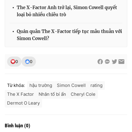
Ðiện thoại Thời báo VTV:
024.66 897 897
The X-Factor Anh trở lại, Simon Cowell quyết
Email:
toasoan@vtv.vn
loại bỏ nhiều chiêu trò
Liên hệ quảng cáo:
024-7300.7108
Quán quân The X-Factor tiếp tục mâu thuẫn với
Simon Cowell?
0
0
Từ khóa:
hậu trường
Simon Cowell
rating
The X Factor
Nhân tố bí ẩn
Cheryl Cole
Dermot O Leary
® Cấm sao chép dưới mọi hình thức nếu không có sự chấp
thuận bằng văn bản. Ghi rõ nguồn VTV.vn khi phát hành lại
thông tin từ website này.
Bình luận
(
0
)