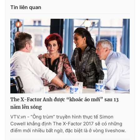
Tin liên quan
THỜI BÁO VTV
Theo dõi báo trên
Cơ quan chủ quản:
Đài Truyền hình Việt Nam
Cơ quan báo chí:
Thời báo VTV
Giấy phép hoạt động báo in và báo điện tử số 483/GP-BTTTT
The X-Factor Anh được “khoác áo mới” sau 13
cấp ngày 29/12/2023
năm lên sóng
Tổng Biên tập:
Vũ Thanh Thủy
VTV.vn - “Ông trùm” truyền hình thực tế Simon
Phó Tổng Biên tập:
Nguyễn Thị Mỹ Hạnh, Phạm Quốc Thắng,
Cowell khẳng định The X-Factor 2017 sẽ có những
Nguyễn Trọng Ninh
điểm mới nhiều bất ngờ, đặc biệt là ở vòng liveshow.
Tổng đài VTV:
024.38 355 931 - 024.38 355 932