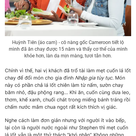
Photo
Infographic
Video
Shorts video
Huỳnh Tiên (áo cam) - cô nàng gốc Cameroon tiết lộ
VTV Money
VTV Thể thao
mình đã ăn chay được 15 năm và thấy cơ thể của mình
khỏe hơn, làn da mịn màng, tươi tắn hơn.
VTV Sức khoẻ
Bất động sản
Chính vì thế, hai vị khách đã trổ tài làm mẹt cuốn lá lốt
chay để đổi món cho gia đình
Nhập gia tùy tục
. Món
Thị trường 24h
Tấm lòng Việt
này có phần chả lá lốt chiên làm từ nấm, sườn chay
băm nhỏ, đậu phộng rang… Khi ăn, cuốn cùng dưa leo,
VTV4
Vươn mình bằng AI
thơm, khế xanh, chuối chát trong miếng bánh tráng rồi
chấm nước mắm chua ngọt rất kích thích vị giác.
VTV9
VTV8
Nghe cách làm đơn giản nhưng với người ít vào bếp,
lại còn là người nước ngoài như Stephen thì mẹt cuốn
Liên hệ tòa soạn
English
lá lốt vẫn là một thử thách “khó nhằn”. Không những