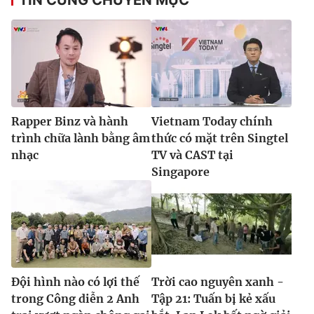
Rapper Binz và hành
Vietnam Today chính
trình chữa lành bằng âm
thức có mặt trên Singtel
nhạc
TV và CAST tại
Singapore
Đội hình nào có lợi thế
Trời cao nguyên xanh -
trong Công diễn 2 Anh
Tập 21: Tuấn bị kẻ xấu