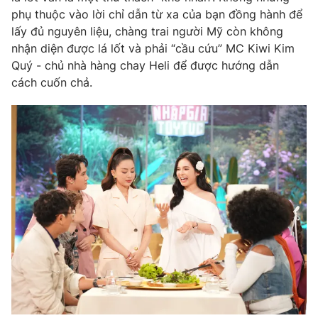
phụ thuộc vào lời chỉ dẫn từ xa của bạn đồng hành để
lấy đủ nguyên liệu, chàng trai người Mỹ còn không
nhận diện được lá lốt và phải “cầu cứu” MC Kiwi Kim
Quý - chủ nhà hàng chay Heli để được hướng dẫn
THỜI BÁO VTV
cách cuốn chả.
Theo dõi báo trên
Cơ quan chủ quản:
Đài Truyền hình Việt Nam
Cơ quan báo chí:
Thời báo VTV
Giấy phép hoạt động báo in và báo điện tử số 483/GP-BTTTT
cấp ngày 29/12/2023
Tổng Biên tập:
Vũ Thanh Thủy
Phó Tổng Biên tập:
Nguyễn Thị Mỹ Hạnh, Phạm Quốc Thắng,
Nguyễn Trọng Ninh
Tổng đài VTV:
024.38 355 931 - 024.38 355 932