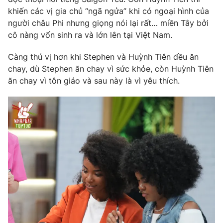
Phim VTV
Giải trí
khiến các vị gia chủ “ngã ngửa” khi có ngoại hình của
Hậu trường
người châu Phi nhưng giọng nói lại rất… miền Tây bởi
Điện ảnh
cô nàng vốn sinh ra và lớn lên tại Việt Nam.
Đời sống
Nhân vật
Âm nhạc
Càng thú vị hơn khi Stephen và Huỳnh Tiên đều ăn
Du lịch
Khán giả
Giáo dục
chay, dù Stephen ăn chay vì sức khỏe, còn Huỳnh Tiên
Sao
Làm đẹp
ăn chay vì tôn giáo và sau này là vì yêu thích.
Giải sao mai
Tuyển sinh
Công nghệ
Chất lượng cuộc sống
Học trực tuyến
Hitech Công nghệ tương lai
Giao lưu trực tuyến
Sản phẩm
Lịch phát sóng
Thị trường
Tư vấn
Chuyên mục khác
Emagazine
Podcast