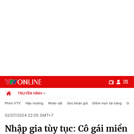
TRUYỀN HÌNH
Chính trị
Phim VTV
Hậu trường
Nhân vật
Góc khán giả
Điểm hẹn tài năng
Giải
Xã hội
02/07/2024 22:05 GMT+7
Pháp luật
Chuyên mục
Kinh tế
Nhập gia tùy tục: Cô gái miền
Thể thao