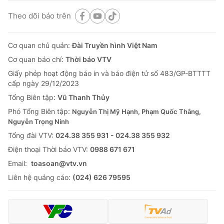
Theo dõi báo trên
Cơ quan chủ quản:
Đài Truyền hình Việt Nam
Cơ quan báo chí:
Thời báo VTV
Giấy phép hoạt động báo in và báo điện tử số 483/GP-BTTTT
cấp ngày 29/12/2023
Tổng Biên tập:
Vũ Thanh Thủy
Phó Tổng Biên tập:
Nguyễn Thị Mỹ Hạnh, Phạm Quốc Thắng,
Nguyễn Trọng Ninh
Tổng đài VTV:
024.38 355 931 - 024.38 355 932
Ðiện thoại Thời báo VTV:
0988 671 671
Email:
toasoan@vtv.vn
Liên hệ quảng cáo:
(024) 626 79595