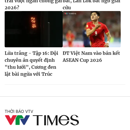
trai vượt ngàn chông gai
bắt, Lan Lok bất ngờ giải
2026?
cứu
Lửa trắng - Tập 16: Đội
ĐT Việt Nam vào bán kết
chuyên án quyết định
ASEAN Cup 2026
"thu lưới", Cương đen
lật bài ngửa với Trúc
THỜI BÁO VTV