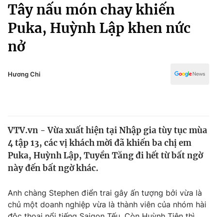
Chính trị
Tây nấu món chay khiến
Truyền hình
Puka, Huỳnh Lập khen nức
Văn hóa - Giải trí
Xã hội
Y tế
nở
Đời sống
Pháp luật
Công nghệ
Giáo dục
Hương Chi
Y tế
Thế giới
VTV.vn - Vừa xuất hiện tại Nhập gia tùy tục mùa
Tin tức
4 tập 13, các vị khách mời đã khiến ba chị em
Kinh tế
Thế giới đó đây
Puka, Huỳnh Lập, Tuyền Tăng đi hết từ bất ngờ
Tài chính
này đến bất ngờ khác.
Dữ liệu và đời sống
Câu chuyện quốc tế
Thị trường
Anh chàng Stephen điển trai gây ấn tượng bởi vừa là
Truyền hình
Góc doanh nghiệp
chủ một doanh nghiệp vừa là thành viên của nhóm hài
độc thoại nổi tiếng Saigon Tếu. Còn Huỳnh Tiên thì