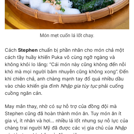
Món mẹt cuốn lá lốt chay.
Cách
Stephen
chuẩn bị phần nhân cho món chả một
cách tầy huầy khiến Puka vô cùng ngỡ ngàng và
không khỏi lo lắng: “Cái món này cũng không đến nỗi
khó mà mọi người bằm nhuyễn cũng không xong”. Đến
khi chiên chả, anh chàng mạnh tay đổ quá nhiều dầu
vào chảo khiến gia đình
Nhập gia tùy tục
phải cuống
cuồng ngăn cản.
May mắn thay, nhờ có sự hỗ trợ của đồng đội mà
Stephen cũng đã hoàn thành món ăn. Tuy món ăn ít
gia vị, ít nhân và hơi… nhiều lá lốt nhưng sự nỗ lực của
chàng trai người Mỹ đã được các vị gia chủ của
Nhập