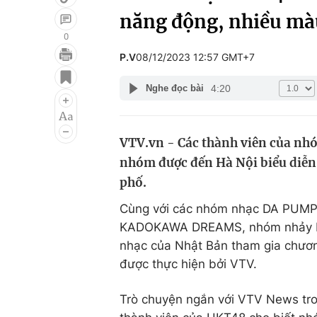
năng động, nhiều mà
0
P.V
08/12/2023 12:57 GMT+7
Giải trí
Đời sống
4:20
Nghe đọc bài
Điện ảnh
Du lịch
Âm nhạc
Làm đẹp
VTV.vn - Các thành viên của nhó
Sao
Chất lượng cuộc sốn
nhóm được đến Hà Nội biểu diễn 
phố.
Cùng với các nhóm nhạc DA PUMP
KADOKAWA DREAMS, nhóm nhảy F
nhạc của Nhật Bản tham gia chương
được thực hiện bởi VTV.
Trò chuyện ngắn với VTV News tron