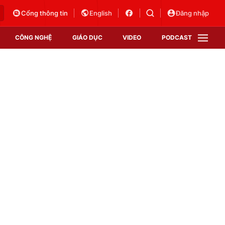
Cổng thông tin
English
Đăng nhập
CÔNG NGHỆ
GIÁO DỤC
VIDEO
PODCAST
VTV Money
VTV Thể thao
VTV Sức khoẻ
Bất động sản
Thị trường 24h
Tấm lòng Việt
Vươn mình bằng AI
VTV4
VTV8
VTV9
Lịch phát sóng
Giao lưu trực tuyến
Sự kiện