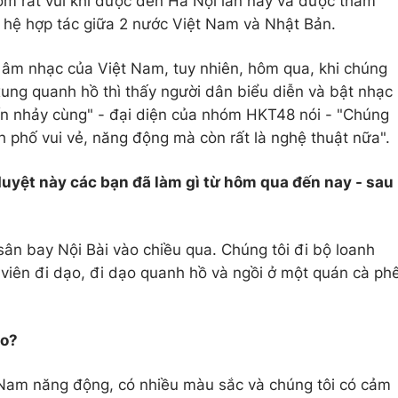
óm rất vui khi được đến Hà Nội lần này và được tham
n hệ hợp tác giữa 2 nước Việt Nam và Nhật Bản.
ề âm nhạc của Việt Nam, tuy nhiên, hôm qua, khi chúng
xung quanh hồ thì thấy người dân biểu diễn và bật nhạc
ốn nhảy cùng" - đại diện của nhóm HKT48 nói - "Chúng
h phố vui vẻ, năng động mà còn rất là nghệ thuật nữa".
 duyệt này các bạn đã làm gì từ hôm qua đến nay - sau
ân bay Nội Bài vào chiều qua. Chúng tôi đi bộ loanh
viên đi dạo, đi dạo quanh hồ và ngồi ở một quán cà ph
ào?
 Nam năng động, có nhiều màu sắc và chúng tôi có cảm