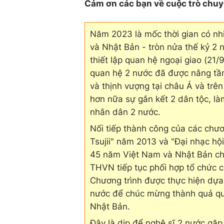
Cảm ơn các bạn về cuộc trò chuy
Năm 2023 là mốc thời gian có nh
và Nhật Bản - tròn nửa thế kỷ 2 n
thiết lập quan hệ ngoại giao (21/
quan hệ 2 nước đã được nâng tầm 
và thịnh vượng tại châu Á và trên
hơn nữa sự gắn kết 2 dân tộc, l
nhân dân 2 nước.
Nối tiếp thành công của các chư
Tsujii" năm 2013 và "Đại nhạc hộ
45 năm Việt Nam và Nhật Bản chí
THVN tiếp tục phối hợp tổ chức c
Chương trình được thực hiện dựa
nước để chúc mừng thành quả qu
Nhật Bản.
Đây là dịp để nghệ sĩ 2 nước gặp