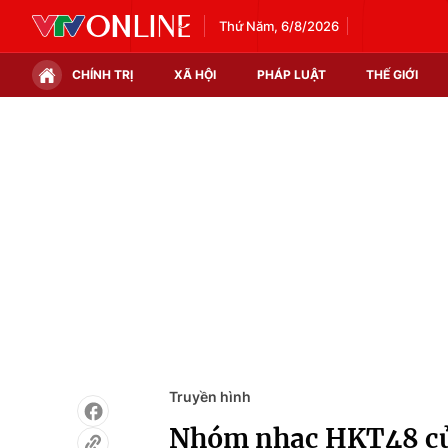
Thứ Năm, 6/8/2026
CHÍNH TRỊ
XÃ HỘI
PHÁP LUẬT
THẾ GIỚI
Chính trị
Xã hội
Thế giới
Kinh tế
Tin tức
Tài chính
Thế giới đó đây
Thị trường
Câu chuyện quốc tế
Góc doanh nghiệp
Dữ liệu và đời sống
Truyền hình
Nhóm nhạc HKT48 củ