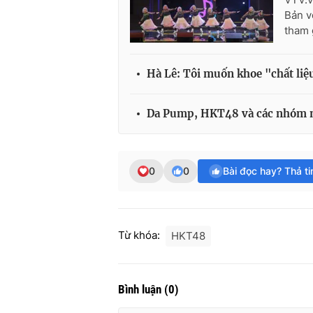
Bản v
tham 
Hà Lê: Tôi muốn khoe "chất liệ
Da Pump, HKT48 và các nhóm n
0
0
Bài đọc hay? Thả t
Từ khóa:
HKT48
Bình luận
(
0
)