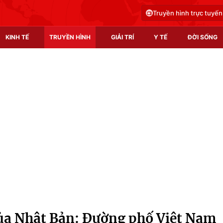
Truyền hình trực tuyến
KINH TẾ
TRUYỀN HÌNH
GIẢI TRÍ
Y TẾ
ĐỜI SỐNG
Pháp luật
Y tế
Truyền hình
Multimedia
Phim VTV
Video
Hậu trường
Shorts video
Nhân vật
Podcast
Khán giả
EMagazine
Giải sao mai
Photo
a Nhật Bản: Đường phố Việt Nam
Infographic