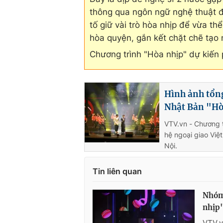
thông qua ngôn ngữ nghệ thuật đ
tố giữ vài trò hòa nhịp để vừa t
hòa quyện, gắn kết chặt chẽ tạo 
Chương trình "Hòa nhịp" dự kiến
Hình ảnh tổng
Nhật Bản "Hò
VTV.vn - Chương t
hệ ngoại giao Việ
Nội.
Tin liên quan
Nhóm 
nhịp"
VTV.v