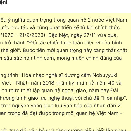
ện!
iều ý nghĩa quan trọng trong quan hệ 2 nước Việt Nam
ước hợp tác và cùng phát triển kể từ khi chính thức
9/1973 – 21/9/2023). Đặc biệt, ngày 27/11 vừa qua,
trở thành "Đối tác chiến lược toàn diện vì hòa bình
 thế giới". Bước tiến mới quan trọng này càng thắt chặt
àm sâu sắc hơn tình cảm, mong muốn chính đáng của
ơng trình "Hòa nhạc nghệ sĩ dương cầm Nobuyyuki
i Việt - Nhật" năm 2018 nhân kỷ nhân kỷ niêm 40 và
nh thức thiết lập quan hệ ngoại giao, năm nay Đài
hương trình giao lưu nghệ thuật với chủ đề "Hòa nhịp".
 trên nguyện vọng giao lưu văn hóa của nhân dân 2
an trọng đã đạt được trong mối quan hệ Việt Nam -
 gỡ, trao đổi văn hóa và tăng cường hiểu biết lẫn nhau