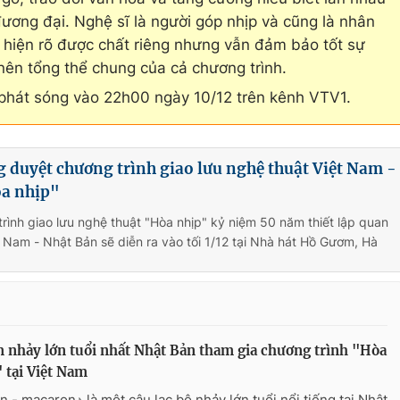
ương đại. Nghệ sĩ là người góp nhịp và cũng là nhân
hể hiện rõ được chất riêng nhưng vẫn đảm bảo tốt sự
nên tổng thể chung của cả chương trình.
 phát sóng vào 22h00 ngày 10/12 trên kênh VTV1.
 duyệt chương trình giao lưu nghệ thuật Việt Nam -
a nhịp"
rình giao lưu nghệ thuật "Hòa nhịp" kỷ niệm 50 năm thiết lập quan
t Nam - Nhật Bản sẽ diễn ra vào tối 1/12 tại Nhà hát Hồ Gươm, Hà
nhảy lớn tuổi nhất Nhật Bản tham gia chương trình "Hòa
 tại Việt Nam
n - macaron♪ là một câu lạc bộ nhảy lớn tuổi nổi tiếng tại Nhật