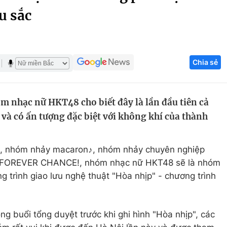
u sắc
Góc ảnh
Giáo dục
Công nghệ
Chia sẻ
Tuyển sinh
Hitech Công ng
Học trực tuyến
Sản phẩm
m nhạc nữ HKT48 cho biết đây là lần đầu tiên cả
g
Thị trường
và có ấn tượng đặc biệt với không khí của thành
Tư vấn
, nhóm nhảy macaron♪, nhóm nhảy chuyên nghiệp
OREVER CHANCE!, nhóm nhạc nữ HKT48 sẽ là nhóm
 trình giao lưu nghệ thuật "Hòa nhịp" - chương trình
g buổi tổng duyệt trước khi ghi hình "Hòa nhịp", các