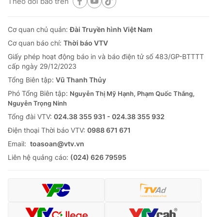
Theo dõi báo trên
Cơ quan chủ quản:
Đài Truyền hình Việt Nam
Cơ quan báo chí:
Thời báo VTV
Giấy phép hoạt động báo in và báo điện tử số 483/GP-BTTTT
cấp ngày 29/12/2023
Tổng Biên tập:
Vũ Thanh Thủy
Phó Tổng Biên tập:
Nguyễn Thị Mỹ Hạnh, Phạm Quốc Thắng,
Nguyễn Trọng Ninh
Tổng đài VTV:
024.38 355 931 - 024.38 355 932
Ðiện thoại Thời báo VTV:
0988 671 671
Email:
toasoan@vtv.vn
Liên hệ quảng cáo:
(024) 626 79595