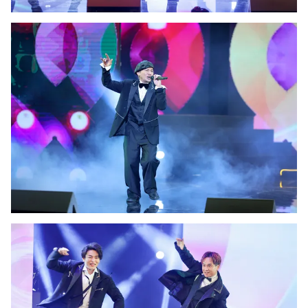
Ðiện thoại Thời báo VTV:
024.66 897 897
Email:
toasoan@vtv.vn
Liên hệ quảng cáo:
024-7300.7108
® Cấm sao chép dưới mọi hình thức nếu không có sự chấp
thuận bằng văn bản. Ghi rõ nguồn VTV.vn khi phát hành lại
thông tin từ website này.