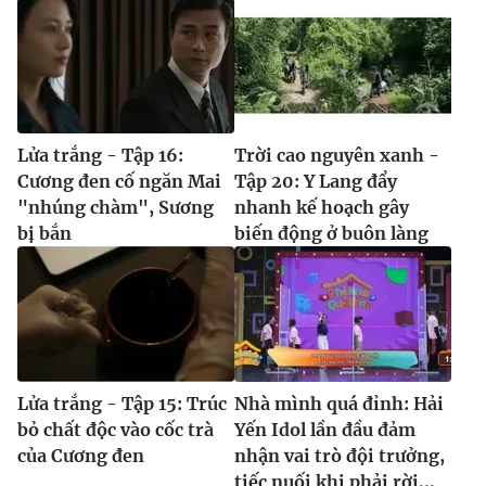
Lửa trắng - Tập 16:
Trời cao nguyên xanh -
Cương đen cố ngăn Mai
Tập 20: Y Lang đẩy
"nhúng chàm", Sương
nhanh kế hoạch gây
bị bắn
biến động ở buôn làng
Lửa trắng - Tập 15: Trúc
Nhà mình quá đỉnh: Hải
bỏ chất độc vào cốc trà
Yến Idol lần đầu đảm
của Cương đen
nhận vai trò đội trưởng,
tiếc nuối khi phải rời...