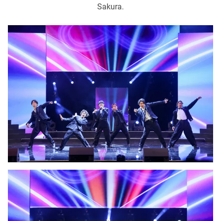
Sakura.
Photo
Infographic
Video
Shorts video
VTV Money
VTV Thể thao
VTV Sức khoẻ
Bất động sản
Thị trường 24h
Tấm lòng Việt
VTV4
Vươn mình bằng AI
VTV9
VTV8
Liên hệ tòa soạn
English