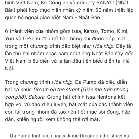
Phim VTV
hình Việt Nam, Bộ Công an và công ty SANYU (Nhật
Giải trí
Bản) phối hợp thực hiện nhân kỷ niệm 50 năm thiết lập
Hậu trường
quan hệ ngoại giao Việt Nam - Nhật Bản.
Điện ảnh
Đời sống
Nhân vật
6 thành viên của nhóm gồm Issa, Kenzo, Tomo, Kimi,
Âm nhạc
Du lịch
Yori và U-Yeah đều rất hào hứng khi được góp mặt
Khán giả
Giáo dục
Sao
trong một chương trình đặc biệt như
Hòa nhịp
. Đây là
Làm đẹp
Giải sao mai
lần thứ hai nhóm nhạc nam nổi tiếng Nhật Bản này đến
Tuyển sinh
Công nghệ
Việt Nam biểu diễn và là lần đầu tiên biểu diễn tại Hà
Chất lượng cuộc sống
Học trực tuyến
Nội.
Hitech Công nghệ tương lai
Giao lưu trực tuyến
Trong chương trình
Hòa nhịp
, Da Pump đã biểu diễn
Sản phẩm
hai ca khúc
Dream on the street (Giấc mơ trên những
Lịch phát sóng
con phố), Sakura
. Giọng hát chính Issa Hentona kết
Thị trường
hợp với vũ đạo điêu luyện, bắt mắt của các thành viên
Tư vấn
còn lại trong nhóm đã tạo nên tiết mục sôi động, hấp
dẫn, khiến người xem không thể rời mắt.
Chuyên mục khác
Emagazine
Podcast
Da Pump trình diễn hai ca khúc Dream on the street và