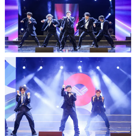
THỜI BÁO VTV
Theo dõi báo trên
Cơ quan chủ quản:
Đài Truyền hình Việt Nam
Cơ quan báo chí:
Thời báo VTV
Giấy phép hoạt động báo in và báo điện tử số 483/GP-BTTTT
cấp ngày 29/12/2023
Tổng Biên tập:
Vũ Thanh Thủy
Phó Tổng Biên tập:
Nguyễn Thị Mỹ Hạnh, Phạm Quốc Thắng,
Nguyễn Trọng Ninh
Tổng đài VTV:
024.38 355 931 - 024.38 355 932