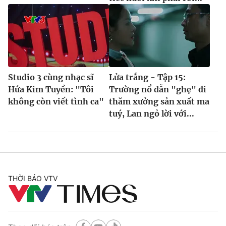
Studio 3 cùng nhạc sĩ
Lửa trắng - Tập 15:
Hứa Kim Tuyền: "Tôi
Trường nổ dẫn "ghẹ" đi
không còn viết tình ca"
thăm xưởng sản xuất ma
tuý, Lan ngỏ lời với...
THỜI BÁO VTV