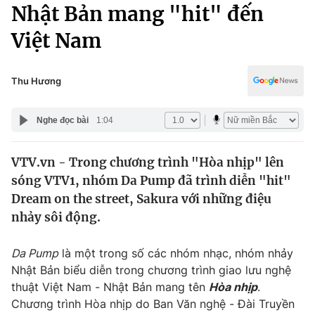
Chính trị
Nhật Bản mang "hit" đến
Truyền hình
Việt Nam
Văn hóa - Giải trí
Xã hội
Y tế
Đời sống
Thu Hương
Pháp luật
Công nghệ
Giáo dục
Nghe đọc bài
1:04
Y tế
VTV.vn - Trong chương trình "Hòa nhịp" lên
Thế giới
sóng VTV1, nhóm Da Pump đã trình diễn "hit"
Tin tức
Dream on the street, Sakura với những điệu
Kinh tế
nhảy sôi động.
Thế giới đó đây
Tài chính
Dữ liệu và đời sống
Câu chuyện quốc tế
Da Pump
là một trong số các nhóm nhạc, nhóm nhảy
Thị trường
Nhật Bản biểu diễn trong chương trình giao lưu nghệ
thuật Việt Nam - Nhật Bản mang tên
Hòa nhịp
.
Truyền hình
Góc doanh nghiệp
Chương trình Hòa nhịp do Ban Văn nghệ - Đài Truyền