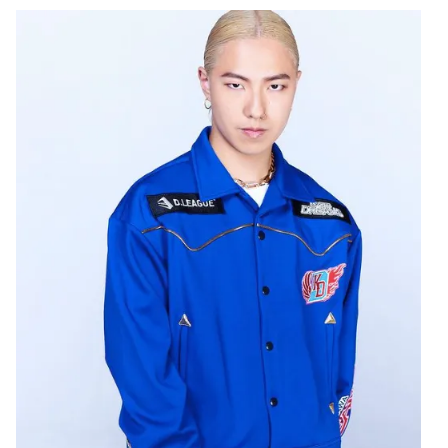
Photo
Infographic
Video
Shorts video
VTV Money
VTV Thể thao
VTV Sức khoẻ
Bất động sản
Thị trường 24h
Tấm lòng Việt
VTV4
Vươn mình bằng AI
VTV9
VTV8
Liên hệ tòa soạn
English