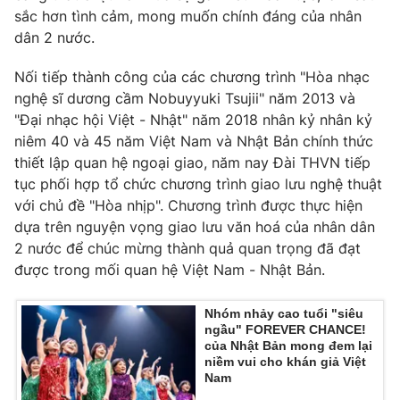
sắc hơn tình cảm, mong muốn chính đáng của nhân
dân 2 nước.
Nối tiếp thành công của các chương trình "Hòa nhạc
nghệ sĩ dương cầm Nobuyyuki Tsujii" năm 2013 và
"Đại nhạc hội Việt - Nhật" năm 2018 nhân kỷ nhân kỷ
niêm 40 và 45 năm Việt Nam và Nhật Bản chính thức
thiết lập quan hệ ngoại giao, năm nay Đài THVN tiếp
tục phối hợp tổ chức chương trình giao lưu nghệ thuật
với chủ đề "Hòa nhịp". Chương trình được thực hiện
dựa trên nguyện vọng giao lưu văn hoá của nhân dân
2 nước để chúc mừng thành quả quan trọng đã đạt
được trong mối quan hệ Việt Nam - Nhật Bản.
Nhóm nhảy cao tuổi "siêu
ngầu" FOREVER CHANCE!
của Nhật Bản mong đem lại
niềm vui cho khán giả Việt
Nam