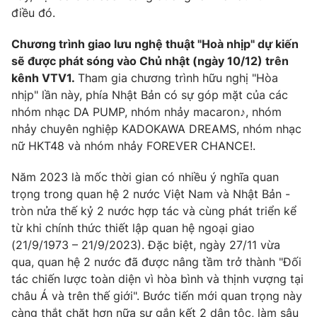
điều đó.
Chương trình giao lưu nghệ thuật "Hoà nhịp" dự kiến
sẽ được phát sóng vào Chủ nhật (ngày 10/12) trên
kênh VTV1.
Tham gia chương trình hữu nghị "Hòa
nhịp" lần này, phía Nhật Bản có sự góp mặt của các
nhóm nhạc DA PUMP, nhóm nhảy macaron♪, nhóm
nhảy chuyên nghiệp KADOKAWA DREAMS, nhóm nhạc
nữ HKT48 và nhóm nhảy FOREVER CHANCE!.
Năm 2023 là mốc thời gian có nhiều ý nghĩa quan
trọng trong quan hệ 2 nước Việt Nam và Nhật Bản -
tròn nửa thế kỷ 2 nước hợp tác và cùng phát triển kể
từ khi chính thức thiết lập quan hệ ngoại giao
(21/9/1973 – 21/9/2023). Đặc biệt, ngày 27/11 vừa
qua, quan hệ 2 nước đã được nâng tầm trở thành "Đối
tác chiến lược toàn diện vì hòa bình và thịnh vượng tại
châu Á và trên thế giới". Bước tiến mới quan trọng này
càng thắt chặt hơn nữa sự gắn kết 2 dân tộc, làm sâu