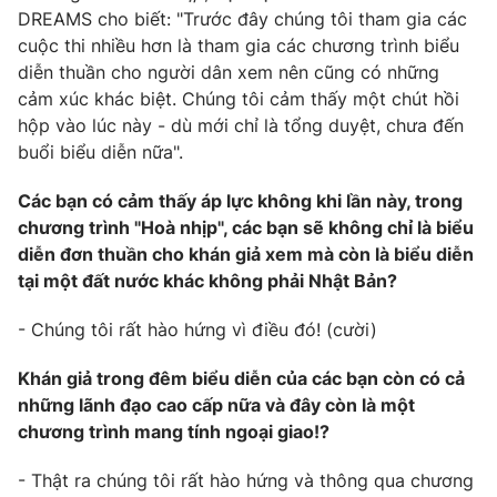
Email:
toasoan@vtv.vn
DREAMS cho biết: "Trước đây chúng tôi tham gia các
Liên hệ quảng cáo:
024-7300.7108
cuộc thi nhiều hơn là tham gia các chương trình biểu
diễn thuần cho người dân xem nên cũng có những
cảm xúc khác biệt. Chúng tôi cảm thấy một chút hồi
hộp vào lúc này - dù mới chỉ là tổng duyệt, chưa đến
buổi biểu diễn nữa".
Các bạn có cảm thấy áp lực không khi lần này, trong
chương trình "Hoà nhịp", các bạn sẽ không chỉ là biểu
diễn đơn thuần cho khán giả xem mà còn là biểu diễn
tại một đất nước khác không phải Nhật Bản?
- Chúng tôi rất hào hứng vì điều đó! (cười)
® Cấm sao chép dưới mọi hình thức nếu không có sự chấp
thuận bằng văn bản. Ghi rõ nguồn VTV.vn khi phát hành lại
Khán giả trong đêm biểu diễn của các bạn còn có cả
thông tin từ website này.
những lãnh đạo cao cấp nữa và đây còn là một
chương trình mang tính ngoại giao!?
- Thật ra chúng tôi rất hào hứng và thông qua chương