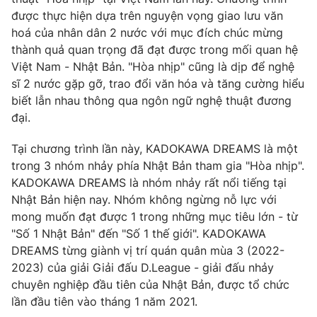
Phim VTV
Giải trí
được thực hiện dựa trên nguyện vọng giao lưu văn
Hậu trường
hoá của nhân dân 2 nước với mục đích chúc mừng
Điện ảnh
thành quả quan trọng đã đạt được trong mối quan hệ
Đời sống
Nhân vật
Việt Nam - Nhật Bản. "Hòa nhịp" cũng là dịp để nghệ
Âm nhạc
sĩ 2 nước gặp gỡ, trao đổi văn hóa và tăng cường hiểu
Du lịch
Khán giả
Giáo dục
biết lẫn nhau thông qua ngôn ngữ nghệ thuật đương
Sao
Làm đẹp
Giải sao mai
đại.
Tuyển sinh
Công nghệ
Chất lượng cuộc sống
Tại chương trình lần này, KADOKAWA DREAMS là một
Học trực tuyến
trong 3 nhóm nhảy phía Nhật Bản tham gia "Hòa nhịp".
Hitech Công nghệ tương lai
Giao lưu trực tuyến
KADOKAWA DREAMS là nhóm nhảy rất nổi tiếng tại
Sản phẩm
Nhật Bản hiện nay. Nhóm không ngừng nỗ lực với
mong muốn đạt được 1 trong những mục tiêu lớn - từ
Lịch phát sóng
Thị trường
"Số 1 Nhật Bản" đến "Số 1 thế giới". KADOKAWA
DREAMS từng giành vị trí quán quân mùa 3 (2022-
Tư vấn
2023) của giải Giải đấu D.League - giải đấu nhảy
Chuyên mục khác
chuyên nghiệp đầu tiên của Nhật Bản, được tổ chức
Emagazine
Podcast
lần đầu tiên vào tháng 1 năm 2021.