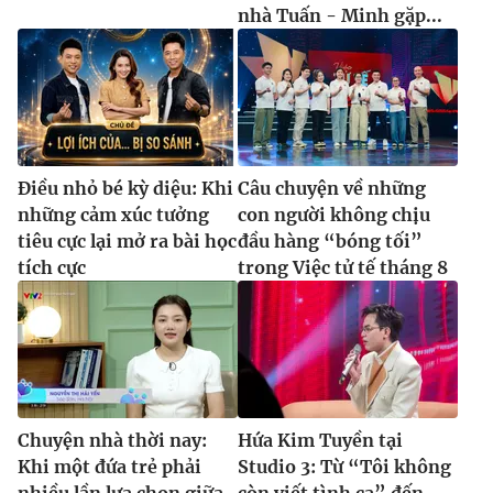
nhà Tuấn - Minh gặp...
Điều nhỏ bé kỳ diệu: Khi
Câu chuyện về những
những cảm xúc tưởng
con người không chịu
tiêu cực lại mở ra bài học
đầu hàng “bóng tối”
tích cực
trong Việc tử tế tháng 8
Chuyện nhà thời nay:
Hứa Kim Tuyền tại
Khi một đứa trẻ phải
Studio 3: Từ “Tôi không
nhiều lần lựa chọn giữa
còn viết tình ca” đến