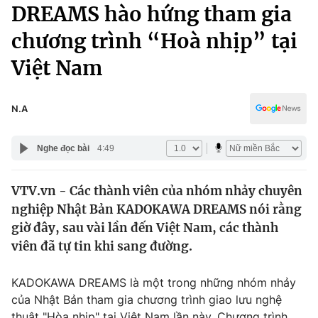
Chính trị
DREAMS hào hứng tham gia
Truyền hình
chương trình “Hoà nhịp” tại
Văn hóa - Giải trí
Xã hội
Y tế
Việt Nam
Đời sống
Pháp luật
Công nghệ
Giáo dục
N.A
Y tế
Nghe đọc bài
4:49
Thế giới
VTV.vn - Các thành viên của nhóm nhảy chuyên
Tin tức
nghiệp Nhật Bản KADOKAWA DREAMS nói rằng
Kinh tế
Thế giới đó đây
giờ đây, sau vài lần đến Việt Nam, các thành
Tài chính
viên đã tự tin khi sang đường.
Dữ liệu và đời sống
Câu chuyện quốc tế
Thị trường
KADOKAWA DREAMS là một trong những nhóm nhảy
Truyền hình
Góc doanh nghiệp
của Nhật Bản tham gia chương trình giao lưu nghệ
thuật "Hòa nhịp" tại Việt Nam lần này. Chương trình