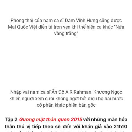
Phong thái của nam ca sĩ Đàm Vĩnh Hưng cũng được
Mai Quốc Việt diễn tả trọn vẹn khi thể hiện ca khúc "Nửa
THỜI BÁO VTV
vầng trăng"
Theo dõi báo trên
Cơ quan chủ quản:
Đài Truyền hình Việt Nam
Cơ quan báo chí:
Thời báo VTV
Giấy phép hoạt động báo in và báo điện tử số 483/GP-BTTTT
Nhập vai nam ca sĩ Ấn Độ A.R.Rahman, Khương Ngọc
cấp ngày 29/12/2023
khiến người xem cười không ngớt bởi điệu bộ hài hước
Tổng Biên tập:
Vũ Thanh Thủy
có phần khác phiên bản gốc
Phó Tổng Biên tập:
Nguyễn Thị Mỹ Hạnh, Phạm Quốc Thắng,
Nguyễn Trọng Ninh
Tập 2
Gương mặt thân quen 2015
với những màn hóa
thân thú vị tiếp theo sẽ đến với khán giả vào 21h10
Tổng đài VTV:
024.38 355 931 - 024.38 355 932