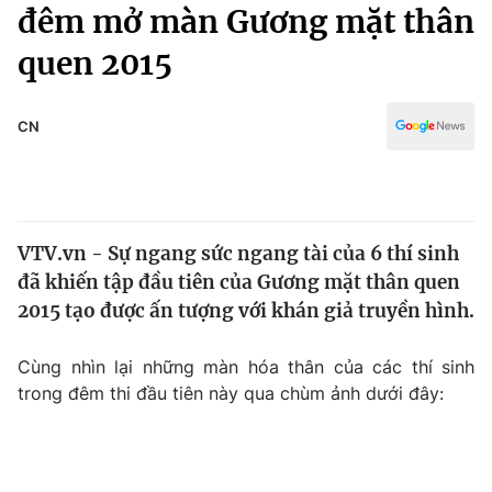
Chính trị
đêm mở màn Gương mặt thân
Truyền hình
quen 2015
Văn hóa - Giải trí
Xã hội
Y tế
Đời sống
CN
Pháp luật
Công nghệ
Giáo dục
Y tế
VTV.vn - Sự ngang sức ngang tài của 6 thí sinh
Thế giới
đã khiến tập đầu tiên của Gương mặt thân quen
Tin tức
2015 tạo được ấn tượng với khán giả truyền hình.
Kinh tế
Thế giới đó đây
Cùng nhìn lại những màn hóa thân của các thí sinh
Tài chính
Dữ liệu và đời sống
trong đêm thi đầu tiên này qua chùm ảnh dưới đây:
Câu chuyện quốc tế
Thị trường
Truyền hình
Góc doanh nghiệp