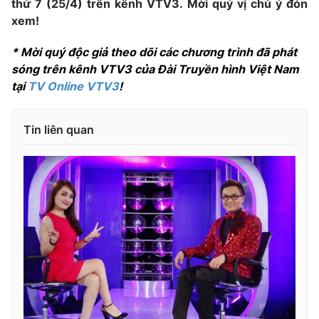
thứ 7 (25/4) trên kênh VTV3. Mời quý vị chú ý đón
Ðiện thoại Thời báo VTV:
024.66 897 897
xem!
Email:
toasoan@vtv.vn
Liên hệ quảng cáo:
024-7300.7108
* Mời quý độc giả theo dõi các chương trình đã phát
sóng trên kênh
VTV3 của Đài Truyền hình Việt Nam
tại
TV Online VTV3
!
Tin liên quan
® Cấm sao chép dưới mọi hình thức nếu không có sự chấp
thuận bằng văn bản. Ghi rõ nguồn VTV.vn khi phát hành lại
thông tin từ website này.