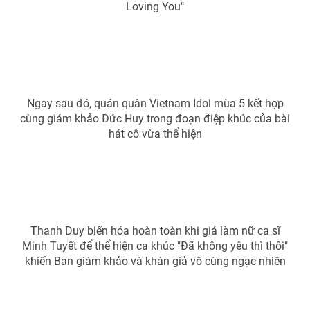
Loving You"
Photo
Infographic
Video
Shorts video
VTV Money
VTV Thể thao
Ngay sau đó, quán quân Vietnam Idol mùa 5 kết hợp
cùng giám khảo Đức Huy trong đoạn điệp khúc của bài
hát cô vừa thể hiện
VTV Sức khoẻ
Bất động sản
Thị trường 24h
Tấm lòng Việt
VTV4
Vươn mình bằng AI
Thanh Duy biến hóa hoàn toàn khi giả làm nữ ca sĩ
Minh Tuyết để thể hiện ca khúc "Đã không yêu thì thôi"
khiến Ban giám khảo và khán giả vô cùng ngạc nhiên
VTV9
VTV8
Liên hệ tòa soạn
English