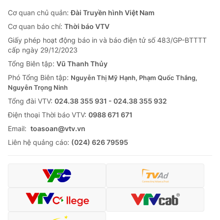
Cơ quan chủ quản:
Đài Truyền hình Việt Nam
Cơ quan báo chí:
Thời báo VTV
Giấy phép hoạt động báo in và báo điện tử số 483/GP-BTTTT
cấp ngày 29/12/2023
Tổng Biên tập:
Vũ Thanh Thủy
Phó Tổng Biên tập:
Nguyễn Thị Mỹ Hạnh, Phạm Quốc Thắng,
Nguyễn Trọng Ninh
Tổng đài VTV:
024.38 355 931 - 024.38 355 932
Ðiện thoại Thời báo VTV:
0988 671 671
Email:
toasoan@vtv.vn
Liên hệ quảng cáo:
(024) 626 79595