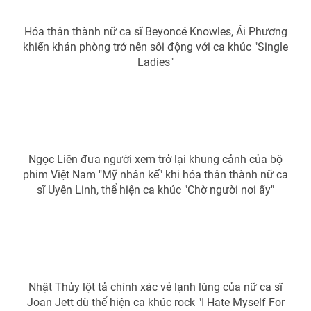
Phim VTV
Giải trí
Hậu trường
Hóa thân thành nữ ca sĩ Beyoncé Knowles, Ái Phương
Điện ảnh
khiến khán phòng trở nên sôi động với ca khúc "Single
Đời sống
Nhân vật
Ladies"
Âm nhạc
Du lịch
Khán giả
Giáo dục
Sao
Làm đẹp
Giải sao mai
Tuyển sinh
Công nghệ
Chất lượng cuộc sống
Học trực tuyến
Ngọc Liên đưa người xem trở lại khung cảnh của bộ
Hitech Công nghệ tương lai
phim Việt Nam "Mỹ nhân kế" khi hóa thân thành nữ ca
Giao lưu trực tuyến
sĩ Uyên Linh, thể hiện ca khúc "Chờ người nơi ấy"
Sản phẩm
Lịch phát sóng
Thị trường
Tư vấn
Chuyên mục khác
Nhật Thủy lột tả chính xác vẻ lạnh lùng của nữ ca sĩ
Emagazine
Podcast
Joan Jett dù thể hiện ca khúc rock "I Hate Myself For