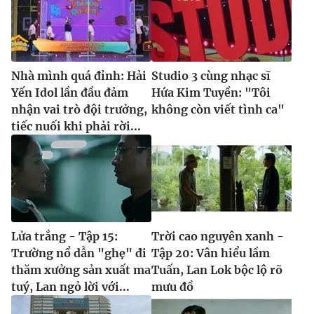
Nhà mình quá đỉnh: Hải
Studio 3 cùng nhạc sĩ
Yến Idol lần đầu đảm
Hứa Kim Tuyền: "Tôi
nhận vai trò đội trưởng,
không còn viết tình ca"
tiếc nuối khi phải rời...
Lửa trắng - Tập 15:
Trời cao nguyên xanh -
Trường nổ dẫn "ghẹ" đi
Tập 20: Vân hiểu lầm
thăm xưởng sản xuất ma
Tuấn, Lan Lok bộc lộ rõ
tuý, Lan ngỏ lời với...
mưu đồ