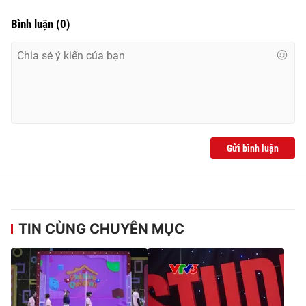
Bình luận
(
0
)
Gửi bình luận
TIN CÙNG CHUYÊN MỤC