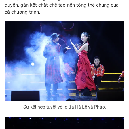
quyện, gắn kết chặt chẽ tạo nên tổng thể chung của
cả chương trình.
THỜI BÁO VTV
Theo dõi báo trên
Cơ quan chủ quản:
Đài Truyền hình Việt Nam
Cơ quan báo chí:
Thời báo VTV
Giấy phép hoạt động báo in và báo điện tử số 483/GP-BTTTT
cấp ngày 29/12/2023
Tổng Biên tập:
Vũ Thanh Thủy
Phó Tổng Biên tập:
Nguyễn Thị Mỹ Hạnh, Phạm Quốc Thắng,
Nguyễn Trọng Ninh
Sự kết hợp tuyệt vời giữa Hà Lê và Pháo.
Tổng đài VTV:
024.38 355 931 - 024.38 355 932
Ðiện thoại Thời báo VTV:
024.66 897 897