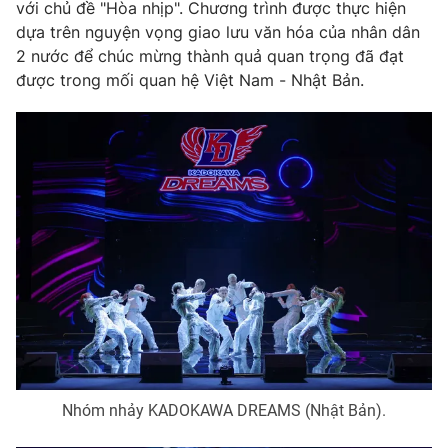
Phim VTV
với chủ đề "Hòa nhịp". Chương trình được thực hiện
Giải trí
dựa trên nguyện vọng giao lưu văn hóa của nhân dân
Hậu trường
2 nước để chúc mừng thành quả quan trọng đã đạt
Điện ảnh
Đời sống
được trong mối quan hệ Việt Nam - Nhật Bản.
Nhân vật
Âm nhạc
Du lịch
Khán giả
Giáo dục
Sao
Làm đẹp
Giải sao mai
Tuyển sinh
Công nghệ
Chất lượng cuộc sống
Học trực tuyến
Hitech Công nghệ tương lai
Giao lưu trực tuyến
Sản phẩm
Lịch phát sóng
Thị trường
Tư vấn
Chuyên mục khác
Nhóm nhảy KADOKAWA DREAMS (Nhật Bản).
Emagazine
Podcast