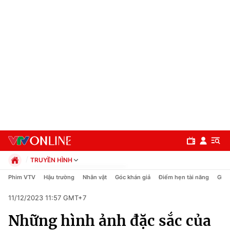
TRUYỀN HÌNH
Chính trị
Phim VTV
Hậu trường
Nhân vật
Góc khán giả
Điểm hẹn tài năng
Giải
Xã hội
11/12/2023 11:57 GMT+7
Pháp luật
Chuyên mục
Kinh tế
Những hình ảnh đặc sắc của
Thể thao