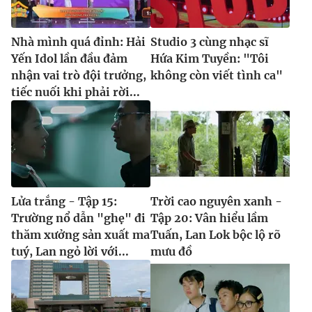
Nhà mình quá đỉnh: Hải
Studio 3 cùng nhạc sĩ
Yến Idol lần đầu đảm
Hứa Kim Tuyền: "Tôi
nhận vai trò đội trưởng,
không còn viết tình ca"
tiếc nuối khi phải rời...
Lửa trắng - Tập 15:
Trời cao nguyên xanh -
Trường nổ dẫn "ghẹ" đi
Tập 20: Vân hiểu lầm
thăm xưởng sản xuất ma
Tuấn, Lan Lok bộc lộ rõ
tuý, Lan ngỏ lời với...
mưu đồ