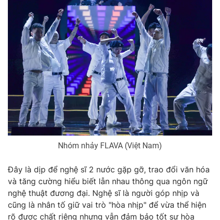
Photo
Infographic
Video
Shorts video
VTV Money
VTV Thể thao
VTV Sức khoẻ
Bất động sản
Thị trường 24h
Tấm lòng Việt
Nhóm nhảy FLAVA (Việt Nam)
VTV4
Vươn mình bằng AI
Đây là dịp để nghệ sĩ 2 nước gặp gỡ, trao đổi văn hóa
và tăng cường hiểu biết lẫn nhau thông qua ngôn ngữ
VTV9
VTV8
nghệ thuật đương đại. Nghệ sĩ là người góp nhịp và
cũng là nhân tố giữ vai trò "hòa nhịp" để vừa thể hiện
Liên hệ tòa soạn
English
rõ được chất riêng nhưng vẫn đảm bảo tốt sự hòa