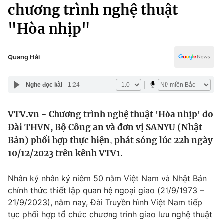
Chính trị
chương trình nghệ thuật
Truyền hình
"Hòa nhịp"
Văn hóa - Giải trí
Xã hội
Y tế
Đời sống
Quang Hải
Pháp luật
Công nghệ
Giáo dục
Nghe đọc bài
1:24
Y tế
VTV.vn - Chương trình nghệ thuật 'Hòa nhịp' do
Thế giới
Đài THVN, Bộ Công an và đơn vị SANYU (Nhật
Tin tức
Bản) phối hợp thực hiện, phát sóng lúc 22h ngày
Kinh tế
10/12/2023 trên kênh VTV1.
Thế giới đó đây
Tài chính
Dữ liệu và đời sống
Câu chuyện quốc tế
Nhân kỷ nhân kỷ niêm 50 năm Việt Nam và Nhật Bản
Thị trường
chính thức thiết lập quan hệ ngoại giao (21/9/1973 –
21/9/2023), năm nay, Đài Truyền hình Việt Nam tiếp
Truyền hình
Góc doanh nghiệp
tục phối hợp tổ chức chương trình giao lưu nghệ thuật