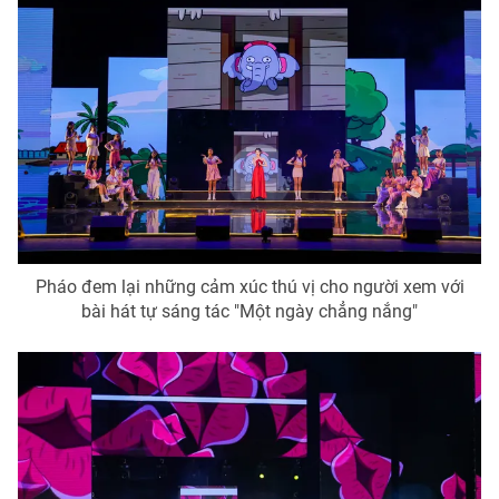
Email:
toasoan@vtv.vn
Liên hệ quảng cáo:
024-7300.7108
Pháo đem lại những cảm xúc thú vị cho người xem với
bài hát tự sáng tác "Một ngày chẳng nắng"
® Cấm sao chép dưới mọi hình thức nếu không có sự chấp
thuận bằng văn bản. Ghi rõ nguồn VTV.vn khi phát hành lại
thông tin từ website này.