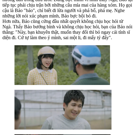
tiếp tục phải chịu trận bởi những câu mỉa mai của hàng xóm. Họ gọi
cậu là Bảo "báo", chỉ biết đi lừa người và phá bố, phá mẹ. Nghe
những lời nói xúc phạm mình, Bảo bực bội bỏ đi.
Hơn nữa, Bảo cũng cứng đầu nhất quyết không chịu học hỏi từ
Ngà. Thấy Bảo bướng bỉnh và không chịu học hỏi, bạn của Bảo nói
thẳng: "Này, bạn khuyên thật, muốn thay đổi thì bỏ ngay cái tính sĩ
diện đi. Cứ tự làm theo ý mình, sai một li, đi mấy tỷ đấy".