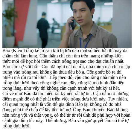
Bảo (Kiên Trần) kể từ sau khi bị lừa đảo mất số tiền lớn thì nay đã
chăm chỉ làm lụng. Cậu thậm chí còn tìm trên mạng những kiến
thức mới để học hỏi thêm cách trồng trọt sao cho đạt chuẩn nhất.
Bảo tâm sự với bố: "Con đã nghĩ nát óc rồi, nhà mình mà chỉ có tập
trung vào trồng rau không ăn thua đâu bố ạ. Công sức bỏ ra thì
nhiều mà rủi ro thì lớn". Tiếp theo đó, cậu cho rằng nhà mình nên
trồng dưa lưới theo công nghệ cao, đây cũng là mô hình đầu tiên
trong làng, như vậy thì không cần cạnh tranh với bất kỳ ai hết.
Có vẻ như Bảo đã tìm hiểu rất kỹ nên rất tự tin. Cậu nắm rõ những
điểm mạnh để có thể phát triển việc trồng dưa lưới này. Tuy nhiên,
cái quan trọng nhất là vốn thì gia đình Bảo lại không có do nhà
đang phải thế chấp để lấy tiền trả nợ. Ông Báu khuyên Bảo không
nên nóng vội và thất vọng, có thể từ từ rồi tính để phù hợp với hoàn
cảnh gia đình lúc này. Thế nhưng, Bảo vẫn giữ quyết tâm có thể tự
trồng dưa lưới.