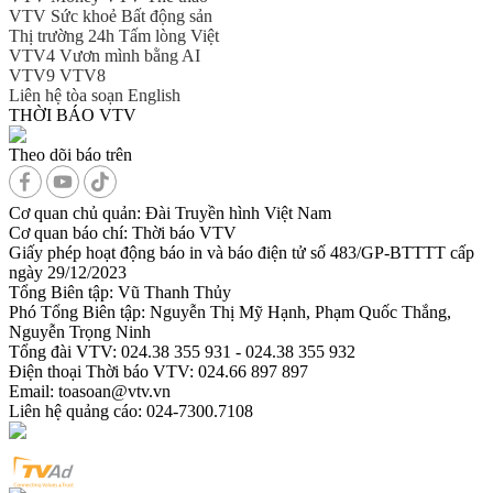
VTV Sức khoẻ
Bất động sản
Thị trường 24h
Tấm lòng Việt
VTV4
Vươn mình bằng AI
VTV9
VTV8
Liên hệ tòa soạn
English
THỜI BÁO VTV
Theo dõi báo trên
Cơ quan chủ quản:
Đài Truyền hình Việt Nam
Cơ quan báo chí:
Thời báo VTV
Giấy phép hoạt động báo in và báo điện tử số 483/GP-BTTTT cấp
ngày 29/12/2023
Tổng Biên tập:
Vũ Thanh Thủy
Phó Tổng Biên tập:
Nguyễn Thị Mỹ Hạnh, Phạm Quốc Thắng,
Nguyễn Trọng Ninh
Tổng đài VTV:
024.38 355 931 - 024.38 355 932
Ðiện thoại Thời báo VTV:
024.66 897 897
Email:
toasoan@vtv.vn
Liên hệ quảng cáo:
024-7300.7108