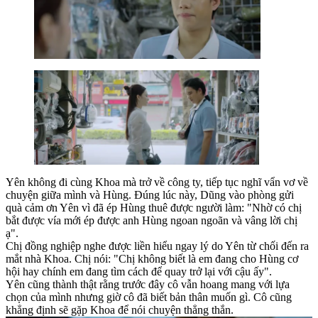
Yên không đi cùng Khoa mà trở về công ty, tiếp tục nghĩ vẩn vơ về
chuyện giữa mình và Hùng. Đúng lúc này, Dũng vào phòng gửi
quà cảm ơn Yên vì đã ép Hùng thuê được người làm: "Nhờ có chị
bắt được vía mới ép được anh Hùng ngoan ngoãn và vâng lời chị
ạ".
Chị đồng nghiệp nghe được liền hiểu ngay lý do Yên từ chối đến ra
mắt nhà Khoa. Chị nói: "Chị không biết là em đang cho Hùng cơ
hội hay chính em đang tìm cách để quay trở lại với cậu ấy".
Yên cũng thành thật rằng trước đây cô vẫn hoang mang với lựa
chọn của mình nhưng giờ cô đã biết bản thân muốn gì. Cô cũng
khẳng định sẽ gặp Khoa để nói chuyện thẳng thắn.