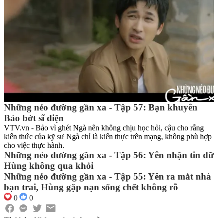
Những nẻo đường gần xa - Tập 57: Bạn khuyên
Bảo bớt sĩ diện
VTV.vn - Bảo vì ghét Ngà nên không chịu học hỏi, cậu cho rằng
kiến thức của kỹ sư Ngà chỉ là kiến thực trên mạng, không phù hợp
cho việc thực hành.
Những nẻo đường gần xa - Tập 56: Yên nhận tin dữ
Hùng không qua khỏi
Những nẻo đường gần xa - Tập 55: Yên ra mắt nhà
bạn trai, Hùng gặp nạn sống chết không rõ
0
0