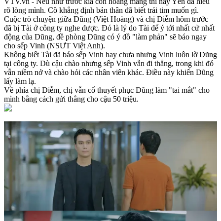
VTV.vn - Nếu như trước kia còn hoang mang thì nay Yên đã hiểu
rõ lòng mình. Cô khẳng định bản thân đã biết trái tim muốn gì.
Cuộc trò chuyện giữa Dũng (Việt Hoàng) và chị Diễm hôm trước
đã bị Tài ở công ty nghe được. Đó là lý do Tài để ý tới nhất cử nhất
động của Dũng, đề phòng Dũng có ý đồ "làm phản" sẽ báo ngay
cho sếp Vinh (NSƯT Việt Anh).
Không biết Tài đã báo sếp Vinh hay chưa nhưng Vinh luôn lờ Dũng
tại công ty. Dù cậu chào nhưng sếp Vinh vẫn đi thẳng, trong khi đó
vẫn niềm nở và chào hỏi các nhân viên khác. Điều này khiến Dũng
lấy làm lạ.
Về phía chị Diễm, chị vẫn cố thuyết phục Dũng làm "tai mắt" cho
mình bằng cách gửi thẳng cho cậu 50 triệu.