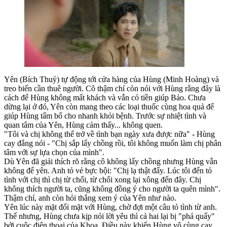
Yên (Bích Thuỷ) tự động tới cửa hàng của Hùng (Minh Hoàng) và
treo biển cần thuê người. Cô thậm chí còn nói với Hùng rằng đây là
cách để Hùng không mất khách và vẫn có tiền giúp Bảo. Chưa
dừng lại ở đó, Yên còn mang theo các loại thuốc cùng hoa quả để
giúp Hùng tẩm bổ cho nhanh khỏi bệnh. Trước sự nhiệt tình và
quan tâm của Yên, Hùng cảm thấy... không quen.
"Tôi và chị không thể trở về tình bạn ngày xưa được nữa" - Hùng
cay đắng nói - "Chị sắp lấy chồng rồi, tôi không muốn làm chị phân
tâm với sự lựa chọn của mình".
Dù Yên đã giải thích rõ rằng cô không lấy chồng nhưng Hùng vẫn
không để yên. Anh tỏ vẻ bực bội: "Chị lạ thật đấy. Lúc tôi đến tỏ
tình với chị thì chị từ chối, từ chối xong lại xông đến đây. Chị
không thích người ta, cũng không đồng ý cho người ta quên mình".
Thậm chí, anh còn hỏi thẳng xem ý của Yên như nào.
Yên lúc này mặt đối mặt với Hùng, chờ đợi một câu tỏ tình từ anh.
Thế nhưng, Hùng chưa kịp nói lời yêu thì cả hai lại bị "phá quấy"
bởi cuộc điện thoại của Khoa. Điều này khiến Hùng vô cùng cay