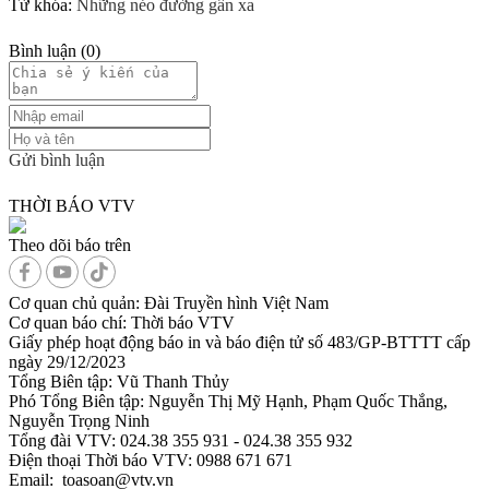
Từ khóa:
Những nẻo đường gần xa
Bình luận
(
0
)
Gửi bình luận
THỜI BÁO VTV
Theo dõi báo trên
Cơ quan chủ quản:
Đài Truyền hình Việt Nam
Cơ quan báo chí:
Thời báo VTV
Giấy phép hoạt động báo in và báo điện tử số 483/GP-BTTTT cấp
ngày 29/12/2023
Tổng Biên tập:
Vũ Thanh Thủy
Phó Tổng Biên tập:
Nguyễn Thị Mỹ Hạnh, Phạm Quốc Thắng,
Nguyễn Trọng Ninh
Tổng đài VTV:
024.38 355 931 - 024.38 355 932
Ðiện thoại Thời báo VTV:
0988 671 671
Email:
toasoan@vtv.vn