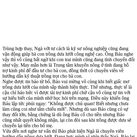
Trùng hợp thay, Ngà với tư cách là kỹ sư nông nghiệp cũng đang
vận động giúp bà con trồng dưa lưới công nghệ cao. Ông Báu nghe
vậy thì vô cùng bất ngờ khi con trai mình cũng đang tính chuyển đổi
như vậy. May mắn hơn là Trung tâm khuyến nông ở tỉnh đang hỗ
trợ kinh phí để đầu tư cho bà con, đồng thời có chuyên viên về
hướng dẫn kỹ thuật trồng trọt cho bà con.
Nghe được tin báo từ bố, Bảo vui mừng vô cùng khi biết giấc mơ
trồng dưa lưới của mình sắp thành hiện thực. Thế nhưng, thực tế là
cậu chỉ háo hức vì được tài trợ kinh phí chứ cậu vô cùng tự tin với
sự hiểu biết của mình nhờ học hỏi trên mạng. Điều này khiến ông
Báu lập tức phủi ngay: "Không được chủ quan! Biết nhưng chưa
làm cũng coi như tấm chiếu mới". Nhưng dù sao Bảo cũng có sự
thay đổi lớn, bằng chứng là dù ông Báu cố cho tiền nhưng Bảo
cũng nhất quyết không nhận, lại còn đòi sau khi trồng được dưa sẽ
chuyển lại tiền cho bố mẹ.
Vừa đến nơi nghe tư vấn thì Bảo phát hiện Ngà là chuyên viên
hướng dẫn trồng dưa lưới. Đang bực mình vì nhìn thấy Ngà, Bảo lại