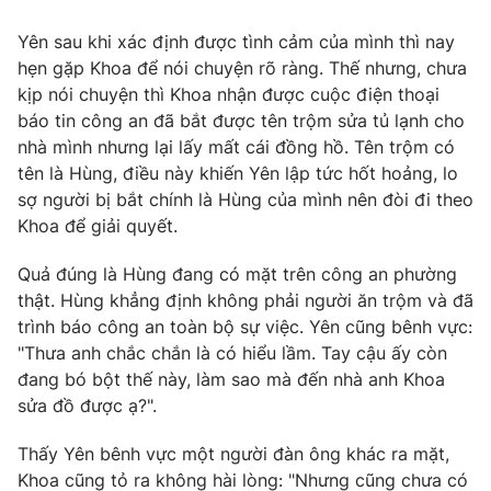
Email:
toasoan@vtv.vn
Liên hệ quảng cáo:
024-7300.7108
Yên sau khi xác định được tình cảm của mình thì nay
hẹn gặp Khoa để nói chuyện rõ ràng. Thế nhưng, chưa
kịp nói chuyện thì Khoa nhận được cuộc điện thoại
báo tin công an đã bắt được tên trộm sửa tủ lạnh cho
nhà mình nhưng lại lấy mất cái đồng hồ. Tên trộm có
tên là Hùng, điều này khiến Yên lập tức hốt hoảng, lo
sợ người bị bắt chính là Hùng của mình nên đòi đi theo
Khoa để giải quyết.
Quả đúng là Hùng đang có mặt trên công an phường
thật. Hùng khẳng định không phải người ăn trộm và đã
trình báo công an toàn bộ sự việc. Yên cũng bênh vực:
® Cấm sao chép dưới mọi hình thức nếu không có sự chấp
"Thưa anh chắc chắn là có hiểu lầm. Tay cậu ấy còn
thuận bằng văn bản. Ghi rõ nguồn VTV.vn khi phát hành lại
đang bó bột thế này, làm sao mà đến nhà anh Khoa
thông tin từ website này.
sửa đồ được ạ?".
Thấy Yên bênh vực một người đàn ông khác ra mặt,
Khoa cũng tỏ ra không hài lòng: "Nhưng cũng chưa có