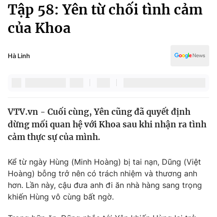
Chính trị
Tập 58: Yên từ chối tình cảm
Truyền hình
của Khoa
Văn hóa - Giải trí
Xã hội
Y tế
Đời sống
Hà Linh
Pháp luật
Công nghệ
Giáo dục
Y tế
VTV.vn - Cuối cùng, Yên cũng đã quyết định
Thế giới
dừng mối quan hệ với Khoa sau khi nhận ra tình
Tin tức
cảm thực sự của mình.
Kinh tế
Thế giới đó đây
Kể từ ngày Hùng (Minh Hoàng) bị tai nạn, Dũng (Việt
Tài chính
Dữ liệu và đời sống
Hoàng) bỗng trở nên có trách nhiệm và thương anh
Câu chuyện quốc tế
Thị trường
hơn. Lần này, cậu đưa anh đi ăn nhà hàng sang trọng
khiến Hùng vô cùng bất ngờ.
Truyền hình
Góc doanh nghiệp