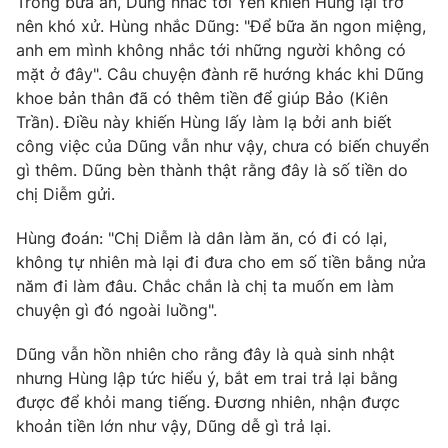
Trong bữa ăn, Dũng nhắc tới Yên khiến Hùng lại trở
Phim VTV
Giải trí
nên khó xử. Hùng nhắc Dũng: "Để bữa ăn ngon miệng,
Hậu trường
anh em mình không nhắc tới những người không có
Điện ảnh
mặt ở đây". Câu chuyện đành rẽ hướng khác khi Dũng
Đời sống
Nhân vật
khoe bản thân đã có thêm tiền để giúp Bảo (Kiên
Âm nhạc
Du lịch
Trần). Điều này khiến Hùng lấy làm lạ bởi anh biết
Khán giả
Giáo dục
Sao
công việc của Dũng vẫn như vậy, chưa có biến chuyển
Làm đẹp
Giải sao mai
gì thêm. Dũng bèn thành thật rằng đây là số tiền do
Tuyển sinh
chị Diễm gửi.
Công nghệ
Chất lượng cuộc sống
Học trực tuyến
Hitech Công nghệ tương lai
Hùng đoán: "Chị Diễm là dân làm ăn, có đi có lại,
Giao lưu trực tuyến
không tự nhiên mà lại đi đưa cho em số tiền bằng nửa
Sản phẩm
năm đi làm đâu. Chắc chắn là chị ta muốn em làm
chuyện gì đó ngoài luồng".
Lịch phát sóng
Thị trường
Dũng vẫn hồn nhiên cho rằng đây là quà sinh nhật
Tư vấn
nhưng Hùng lập tức hiểu ý, bắt em trai trả lại bằng
Chuyên mục khác
được để khỏi mang tiếng. Đương nhiên, nhận được
Emagazine
Podcast
khoản tiền lớn như vậy, Dũng dễ gì trả lại.