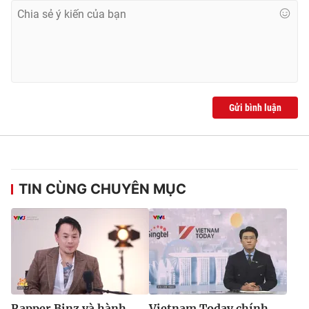
Gửi bình luận
TIN CÙNG CHUYÊN MỤC
Rapper Binz và hành
Vietnam Today chính