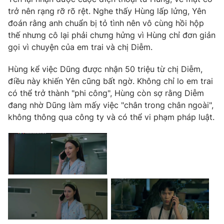
trở nên rạng rỡ rõ rệt. Nghe thấy Hùng lấp lửng, Yên
đoán rằng anh chuẩn bị tỏ tình nên vô cùng hồi hộp
thế nhưng cô lại phải chưng hửng vì Hùng chỉ đơn giản
gọi vì chuyện của em trai và chị Diễm.
THỜI BÁO VTV
Hùng kể việc Dũng được nhận 50 triệu từ chị Diễm,
Theo dõi báo trên
điều này khiến Yên cũng bất ngờ. Không chỉ lo em trai
có thể trở thành "phi công", Hùng còn sợ rằng Diễm
đang nhờ Dũng làm mấy việc "chân trong chân ngoài",
Cơ quan chủ quản:
Đài Truyền hình Việt Nam
không thông qua công ty và có thể vi phạm pháp luật.
Cơ quan báo chí:
Thời báo VTV
Giấy phép hoạt động báo in và báo điện tử số 483/GP-BTTTT
cấp ngày 29/12/2023
Tổng Biên tập:
Vũ Thanh Thủy
Phó Tổng Biên tập:
Nguyễn Thị Mỹ Hạnh, Phạm Quốc Thắng,
Nguyễn Trọng Ninh
Tổng đài VTV:
024.38 355 931 - 024.38 355 932
Ðiện thoại Thời báo VTV:
024.66 897 897