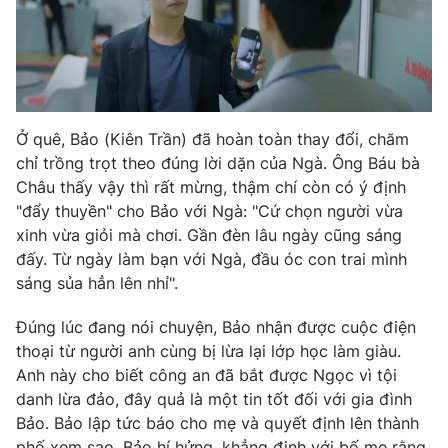
Email:
toasoan@vtv.vn
Liên hệ quảng cáo:
024-7300.7108
Ở quê, Bảo (Kiên Trần) đã hoàn toàn thay đổi, chăm
chỉ trồng trọt theo đúng lời dặn của Ngà. Ông Báu bà
Châu thấy vậy thì rất mừng, thậm chí còn có ý định
"đẩy thuyền" cho Bảo với Ngà: "Cứ chọn người vừa
xinh vừa giỏi mà chơi. Gần đèn lâu ngày cũng sáng
đấy. Từ ngày làm bạn với Ngà, đầu óc con trai mình
sáng sủa hẳn lên nhỉ".
® Cấm sao chép dưới mọi hình thức nếu không có sự chấp
Đúng lúc đang nói chuyện, Bảo nhận được cuộc điện
thuận bằng văn bản. Ghi rõ nguồn VTV.vn khi phát hành lại
thoại từ người anh cùng bị lừa lại lớp học làm giàu.
thông tin từ website này.
Anh này cho biết công an đã bắt được Ngọc vì tội
danh lừa đảo, đây quả là một tin tốt đối với gia đình
Bảo. Bảo lập tức báo cho mẹ và quyết định lên thành
phố xem sao. Bảo hí hửng, khẳng định với bố mẹ rằng