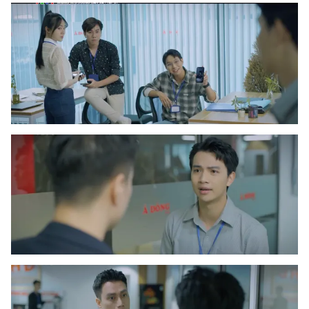
THỜI BÁO VTV
Theo dõi báo trên
Cơ quan chủ quản:
Đài Truyền hình Việt Nam
Cơ quan báo chí:
Thời báo VTV
Giấy phép hoạt động báo in và báo điện tử số 483/GP-BTTTT
cấp ngày 29/12/2023
Tổng Biên tập:
Vũ Thanh Thủy
Phó Tổng Biên tập:
Nguyễn Thị Mỹ Hạnh, Phạm Quốc Thắng,
Nguyễn Trọng Ninh
Tổng đài VTV:
024.38 355 931 - 024.38 355 932
Ðiện thoại Thời báo VTV:
024.66 897 897