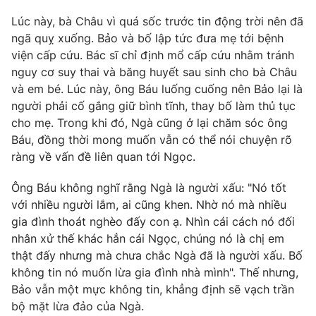
Lúc này, bà Châu vì quá sốc trước tin động trời nên đã
ngã quỵ xuống. Bảo và bố lập tức đưa mẹ tới bệnh
viện cấp cứu. Bác sĩ chỉ định mổ cấp cứu nhằm tránh
nguy cơ suy thai và băng huyết sau sinh cho bà Châu
và em bé. Lúc này, ông Báu luống cuống nên Bảo lại là
người phải cố gắng giữ bình tĩnh, thay bố làm thủ tục
cho mẹ. Trong khi đó, Ngà cũng ở lại chăm sóc ông
Báu, đồng thời mong muốn vẫn có thể nói chuyện rõ
ràng về vấn đề liên quan tới Ngọc.
Ông Báu không nghĩ rằng Ngà là người xấu: "Nó tốt
với nhiều người lắm, ai cũng khen. Nhờ nó mà nhiều
gia đình thoát nghèo đấy con ạ. Nhìn cái cách nó đối
nhân xử thế khác hẳn cái Ngọc, chúng nó là chị em
thật đấy nhưng mà chưa chắc Ngà đã là người xấu. Bố
không tin nó muốn lừa gia đình nhà mình". Thế nhưng,
Bảo vẫn một mực không tin, khẳng định sẽ vạch trần
bộ mặt lừa đảo của Ngà.