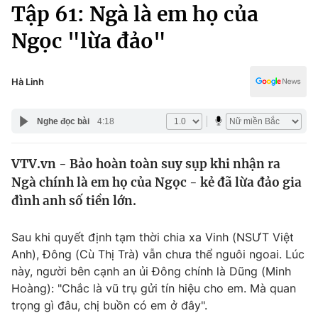
Chính trị
Tập 61: Ngà là em họ của
Truyền hình
Ngọc "lừa đảo"
Văn hóa - Giải trí
Xã hội
Y tế
Đời sống
Hà Linh
Pháp luật
Công nghệ
Giáo dục
Nghe đọc bài
4:18
Y tế
VTV.vn - Bảo hoàn toàn suy sụp khi nhận ra
Thế giới
Ngà chính là em họ của Ngọc - kẻ đã lừa đảo gia
Tin tức
đình anh số tiền lớn.
Kinh tế
Thế giới đó đây
Sau khi quyết định tạm thời chia xa Vinh (NSƯT Việt
Tài chính
Dữ liệu và đời sống
Anh), Đông (Cù Thị Trà) vẫn chưa thể nguôi ngoai. Lúc
Câu chuyện quốc tế
Thị trường
này, người bên cạnh an ủi Đông chính là Dũng (Minh
Hoàng): "Chắc là vũ trụ gửi tín hiệu cho em. Mà quan
Truyền hình
Góc doanh nghiệp
trọng gì đâu, chị buồn có em ở đây".