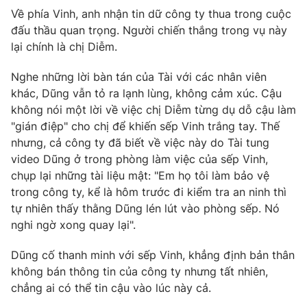
Về phía Vinh, anh nhận tin dữ công ty thua trong cuộc
Photo
Infographic
đấu thầu quan trọng. Người chiến thắng trong vụ này
lại chính là chị Diễm.
Video
Shorts video
Nghe những lời bàn tán của Tài với các nhân viên
khác, Dũng vẫn tỏ ra lạnh lùng, không cảm xúc. Cậu
VTV Money
VTV Thể thao
không nói một lời về việc chị Diễm từng dụ dỗ cậu làm
"gián điệp" cho chị để khiến sếp Vinh trắng tay. Thế
VTV Sức khoẻ
Bất động sản
nhưng, cả công ty đã biết về việc này do Tài tung
video Dũng ở trong phòng làm việc của sếp Vinh,
chụp lại những tài liệu mật: "Em họ tôi làm bảo vệ
Thị trường 24h
Tấm lòng Việt
trong công ty, kể là hôm trước đi kiểm tra an ninh thì
tự nhiên thấy thằng Dũng lén lút vào phòng sếp. Nó
VTV4
Vươn mình bằng AI
nghi ngờ xong quay lại".
Dũng cố thanh minh với sếp Vinh, khẳng định bản thân
VTV9
VTV8
không bán thông tin của công ty nhưng tất nhiên,
chẳng ai có thể tin cậu vào lúc này cả.
Liên hệ tòa soạn
English