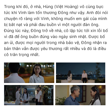
Phim VTV
Giải trí
Trong khi đó, ở nhà, Hùng (Việt Hoàng) vô cùng bực
Hậu trường
tức khi Vinh làm tổn thương Đông như vậy. Anh đòi nói
Điện ảnh
chuyện rõ ràng với Vinh, không muốn em gái của mình
Đời sống
Nhân vật
bị bắt nạt và phải đau buồn vì một người đàn ông.
Âm nhạc
Du lịch
Đúng lúc này, Đông trở về nhà, cô lập tức tới xin lỗi bố
Khán giả
Giáo dục
Sao
vì đã để ông buồn đúng vào ngày sinh nhật. Được bố
Làm đẹp
Giải sao mai
an ủi, được mọi người trong nhà bảo vệ, Đông nhận ra
Tuyển sinh
bản thân vẫn được yêu thương rất nhiều và đó là điều
Công nghệ
Chất lượng cuộc sống
cô trân trọng nhất.
Học trực tuyến
Hitech Công nghệ tương lai
Giao lưu trực tuyến
Sản phẩm
Lịch phát sóng
Thị trường
Tư vấn
Chuyên mục khác
Emagazine
Podcast