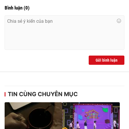
Bình luận
(
0
)
Gửi bình luận
TIN CÙNG CHUYÊN MỤC