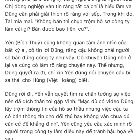
Chị đồng nghiệp vẫn tin rằng tất cả chỉ là hiểu lầm và
Dũng cần phải giải thích rõ ràng với sếp. Trong khi đó,
Tài mỉa mai: "Không bán thì chụp trộm hồ sơ công ty
làm cái gì? Bán được bao tiền, cu?".
THỜI BÁO VTV
Yên (Bích Thuỷ) cũng không quan tâm ánh nhìn của
Theo dõi báo trên
bất kỳ ai, cô tin lời Dũng, rằng cậu không phải người
sẽ bán đứng công ty như vậy. Cô khuyên Dũng nên ở
lại và cùng cô làm rõ ràng chuyện này. Thế nhưng,
Cơ quan chủ quản:
Đài Truyền hình Việt Nam
Dũng quyết ra đi, chỉ xin Yên đừng nói chuyện cậu bị
Cơ quan báo chí:
Thời báo VTV
sa thải cho Hùng (Việt Hoàng) biết.
Giấy phép hoạt động báo in và báo điện tử số 483/GP-BTTTT
cấp ngày 29/12/2023
Dũng rời đi, Yên vẫn quyết tìm ra chân tướng sự việc
Tổng Biên tập:
Vũ Thanh Thủy
nên đã đích thân tới gặp Vinh: "Mặc dù có video Dũng
Phó Tổng Biên tập:
lấy trộm thông tin của hồ sơ thầu nhưng việc cậu ta
Nguyễn Thị Mỹ Hạnh, Phạm Quốc Thắng,
Nguyễn Trọng Ninh
có bán thông tin cho đối thủ hay không vẫn chưa đủ
Tổng đài VTV:
024.38 355 931 - 024.38 355 932
căn cứ để khẳng định". Yên cũng yêu cầu xác minh rõ
người trong công ty làm điều này để tránh hậu họa về
Ðiện thoại Thời báo VTV:
024.66 897 897
sau.