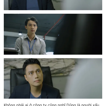
Photo
Infographic
Video
Shorts video
VTV Money
VTV Thể thao
VTV Sức khoẻ
Bất động sản
Thị trường 24h
Tấm lòng Việt
VTV4
Vươn mình bằng AI
VTV9
VTV8
Liên hệ tòa soạn
English
Không phải ai ở công ty cũng nghĩ Dũng là người xấu.