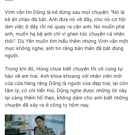
Email:
toasoan@vtv.vn
Liên hệ quảng cáo:
024-7300.7108
Vinh vẫn tin Dũng là kẻ đứng sau mọi chuyện: "Nó là
kẻ ăn cháo đá bát. Anh đưa nó về đây, cho nó cơ hội
làm việc ở đây rồi nó quay ra cắn anh. Nó muốn phá
anh, muốn hạ bệ anh chỉ vì ghen tức chuyện cá nhân
thôi". Dù Yên muốn tìm hiểu thêm nhưng Vinh vẫn một
mực không nghe, anh tin rằng bản thân đã bắt đúng
người.
Trong khi đó, Hùng chưa biết chuyện thì vô cùng tự
hào về em trai. Anh khoe khoang với nhân viên mới
của cửa hàng rằng Dũng là người vừa đẹp trai, lại còn
tâm lý, có chí tiến thủ. Dũng nghe được những lời này
® Cấm sao chép dưới mọi hình thức nếu không có sự chấp
lại càng thêm hổ thẹn, không dám cho anh biết những
thuận bằng văn bản. Ghi rõ nguồn VTV.vn khi phát hành lại
chuyện đã xảy ra ở công ty hôm nay.
thông tin từ website này.