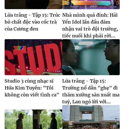
Lửa trắng - Tập 15: Trúc
Nhà mình quá đỉnh: Hải
bỏ chất độc vào cốc trà
Yến Idol lần đầu đảm
của Cương đen
nhận vai trò đội trưởng,
tiếc nuối khi phải rời...
Studio 3 cùng nhạc sĩ
Lửa trắng - Tập 15:
Hứa Kim Tuyền: "Tôi
Trường nổ dẫn "ghẹ" đi
không còn viết tình ca"
thăm xưởng sản xuất ma
tuý, Lan ngỏ lời với...