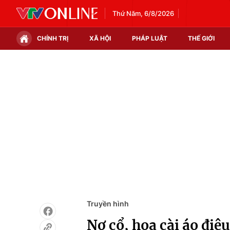
Thứ Năm, 6/8/2026
CHÍNH TRỊ
XÃ HỘI
PHÁP LUẬT
THẾ GIỚI
Chính trị
Xã hội
Thế giới
Kinh tế
Tin tức
Tài chính
Thế giới đó đây
Thị trường
Câu chuyện quốc tế
Góc doanh nghiệp
Dữ liệu và đời sống
Truyền hình
Nơ cổ, hoa cài áo điệ