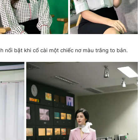
nh nổi bật khi cổ cài một chiếc nơ màu trắng to bản.