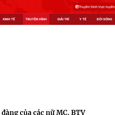
Truyền hình trực tuyến
KINH TẾ
TRUYỀN HÌNH
GIẢI TRÍ
Y TẾ
ĐỜI SỐNG
Pháp luật
Y tế
Truyền hình
Multimedia
Phim VTV
Video
Hậu trường
Shorts video
Nhân vật
Podcast
Khán giả
EMagazine
Giải sao mai
Photo
u đàng của các nữ MC, BTV
Infographic