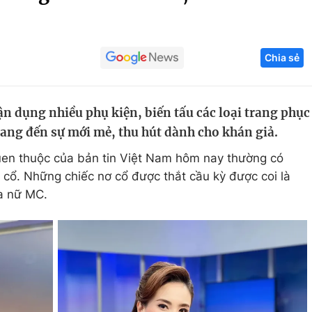
Góc ảnh
Chia sẻ
Giáo dục
Công nghệ
Tuyển sinh
Hitech Công ng
n dụng nhiều phụ kiện, biến tấu các loại trang phục
Học trực tuyến
Sản phẩm
ang đến sự mới mẻ, thu hút dành cho khán giả.
g
Thị trường
en thuộc của bản tin Việt Nam hôm nay thường có
Tư vấn
 cổ. Những chiếc nơ cổ được thắt cầu kỳ được coi là
ủa nữ MC.