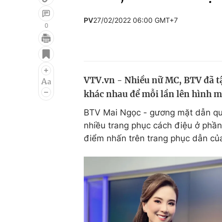
PV
27/02/2022 06:00 GMT+7
0
Giải trí
Đời sống
Điện ảnh
Du lịch
VTV.vn - Nhiều nữ MC, BTV đã tậ
Âm nhạc
Làm đẹp
khác nhau để mỗi lần lên hình m
Sao
Chất lượng cuộc sốn
BTV Mai Ngọc - gương mặt dẫn qu
nhiều trang phục cách điệu ở phần
điểm nhấn trên trang phục dẫn c