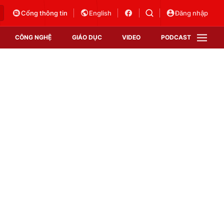
Cổng thông tin
English
Đăng nhập
CÔNG NGHỆ
GIÁO DỤC
VIDEO
PODCAST
VTV Money
VTV Thể thao
VTV Sức khoẻ
Bất động sản
Thị trường 24h
Tấm lòng Việt
Vươn mình bằng AI
VTV4
VTV8
VTV9
Lịch phát sóng
Giao lưu trực tuyến
Sự kiện