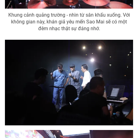
Ðiện thoại Thời báo VTV:
024.66 897 897
Email:
toasoan@vtv.vn
Khung cảnh quảng trường - nhìn từ sân khấu xuống. Với
Liên hệ quảng cáo:
024-7300.7108
không gian này, khán giả yêu mến Sao Mai sẽ có một
đêm nhạc thật sự đáng nhớ.
® Cấm sao chép dưới mọi hình thức nếu không có sự chấp
thuận bằng văn bản. Ghi rõ nguồn VTV.vn khi phát hành lại
thông tin từ website này.