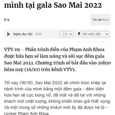
Chính trị
mình tại gala Sao Mai 2022
Truyền hình
Văn hóa - Giải trí
Xã hội
Y tế
P.V
Đời sống
Pháp luật
Công nghệ
Nghe đọc bài
1:53
Giáo dục
Y tế
VTV.vn - Phần trình diễn của Phạm Anh Khoa
được hứa hẹn sẽ làm nóng và sôi sục đêm gala
Thế giới
Sao Mai 2022. Chương trình sẽ bắt đầu vào 20h10
hôm nay (16/10) trên kênh VTV1.
Tin tức
Kinh tế
Thế giới đó đây
Tối nay (16/10), Sao Mai 2022 sẽ chính thức khép lại
Tài chính
hành trình của mình bằng một đêm gala - đêm diễn
Dữ liệu và đời sống
Câu chuyện quốc tế
hứa hẹn sẽ cực bùng nổ, đã mắt và đã tai với những
Thị trường
khách mời chất lượng, không khiến khán giả thất vọng.
Truyền hình
Góc doanh nghiệp
Và một trong số những khách mời ấy đã được hé lộ -
rocker Phạm Anh Khoa.