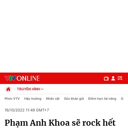
TRUYỀN HÌNH
Chính trị
Phim VTV
Hậu trường
Nhân vật
Góc khán giả
Điểm hẹn tài năng
Giải
Xã hội
16/10/2022 11:49 GMT+7
Pháp luật
Chuyên mục
Kinh tế
Phạm Anh Khoa sẽ rock hết
Thể thao