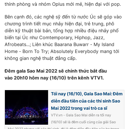
thính phòng và nhóm Oplus mới mẻ, hiện đại với pop.
Bên cạnh đó, các nghệ sỹ đến từ nước Úc sẽ góp vào
chương trình tiết mục nhảy hiện đại, trẻ trung, phô
diễn kỹ thuật bài bản, tổng hợp nhiều điệu nhảy phổ
biến tại Úc như Comtemporary, Hiphop, Jazz,
Afrobeats...; Liên khúc Baarana Buwarr - My Island
Home - Born To Try; Absolutely Everybody mang tới
không gian nghệ thuật đẳng cấp.
Đêm gala Sao Mai 2022 sẽ chính thức bắt đầu
vào 20h10 hôm nay (16/10) trên kênh VTV1.
Tối nay (16/10), Gala Sao Mai: Đêm
diễn đầu tiên của các thí sinh Sao
Mai 2022 trong vai trò ca sĩ
VTV.vn - Gala Sao Mai diễn ra tối nay
(16/10) sẽ là đêm cuối cùng của giải Sao
Mai 2022 nhưng với các thí sinh, đó là đêm diễn đầu tiên của họ trong