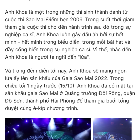
Phim VTV
Giải trí
Anh Khoa là một trong những thí sinh thành danh từ
Hậu trường
cuộc thi Sao Mai Điểm hẹn 2006. Trong suốt thời giam
Điện ảnh
Đời sống
Nhân vật
tham gia cuộc thi cho đến hành trình sau đó trong sự
Âm nhạc
nghiệp ca sĩ, Anh Khoa luôn gây dấu ấn bởi sự hết
Du lịch
Khán giả
mình - hết mình trong biểu diễn, trong mỗi bài hát và
Giáo dục
Sao
đầy cống hiến trong sự nghiệp ca sĩ. Vì thế, nhắc đến
Làm đẹp
Giải sao mai
Tuyển sinh
Anh Khoa là người ta nghĩ đến "lửa".
Công nghệ
Chất lượng cuộc sống
Học trực tuyến
Và trong đêm diễn tối nay, Anh Khoa sẽ mang ngọn
Hitech Công nghệ tương lai
lửa ấy lên sân khấu của Gala Sao Mai 2022. Trong
Giao lưu trực tuyến
chiều tối 1 ngày trước (15/10), Anh Khoa đã có mặt tại
Sản phẩm
sân khấu gala Sao Mai ở Quảng trường Đồi Rồng, quận
Lịch phát sóng
Thị trường
Đồ Sơn, thành phố Hải Phòng để tham gia buổi tổng
duyệt cùng ê-kíp chương trình.
Tư vấn
Chuyên mục khác
Emagazine
Podcast