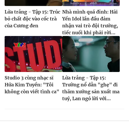
Lửa trắng - Tập 15: Trúc
Nhà mình quá đỉnh: Hải
bỏ chất độc vào cốc trà
Yến Idol lần đầu đảm
của Cương đen
nhận vai trò đội trưởng,
tiếc nuối khi phải rời...
Studio 3 cùng nhạc sĩ
Lửa trắng - Tập 15:
Hứa Kim Tuyền: "Tôi
Trường nổ dẫn "ghẹ" đi
không còn viết tình ca"
thăm xưởng sản xuất ma
tuý, Lan ngỏ lời với...