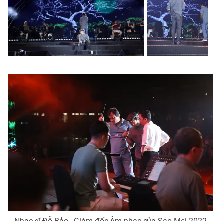
Photo
Infographic
Video
Shorts video
VTV Money
VTV Thể thao
VTV Sức khoẻ
Bất động sản
Thị trường 24h
Tấm lòng Việt
VTV4
Vươn mình bằng AI
VTV9
VTV8
Liên hệ tòa soạn
English
Nhạc sĩ Đỗ Bảo - Giám đốc Âm nhạc của Sao Mai 2022