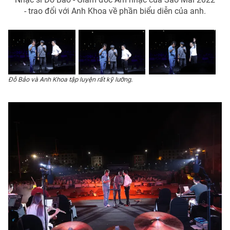
- trao đổi với Anh Khoa về phần biểu diễn của anh.
THỜI BÁO VTV
Đỗ Bảo và Anh Khoa tập luyện rất kỹ lưỡng.
Theo dõi báo trên
Cơ quan chủ quản:
Đài Truyền hình Việt Nam
Cơ quan báo chí:
Thời báo VTV
Giấy phép hoạt động báo in và báo điện tử số 483/GP-BTTTT
cấp ngày 29/12/2023
Tổng Biên tập:
Vũ Thanh Thủy
Phó Tổng Biên tập:
Nguyễn Thị Mỹ Hạnh, Phạm Quốc Thắng,
Nguyễn Trọng Ninh
Tổng đài VTV:
024.38 355 931 - 024.38 355 932