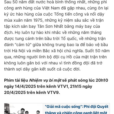
Sau 50 năm đất nước hoà bình thống nhất, những phi
công anh hùng của Việt Nam đã gặp nhau, cùng ôn lại
Photo
Infographic
ký ức hào hùng của cuộc Tổng tiến công và nổi dậy
mùa xuân năm 1975, những kỷ niệm sâu sắc về trận
Video
Shorts video
tập kích sân bay Tân Sơn Nhất bằng máy bay của
địch. Họ luôn tự hào khi nhắc về những năm tháng
VTV Money
VTV Thể thao
được tung cánh trên bầu trời Tổ quốc, về những trận
đánh "cảm tử" giữa không trung bao la để bảo vệ bầu
trời Hà Nội và miền Bắc xã hội chủ nghĩa. Suốt 50 năm
VTV Sức khoẻ
Bất động sản
qua, những người lính bộ đội cụ Hồ của mặt trận trên
không luôn gắn bó với nhau vì tình đồng đội đã trở
Thị trường 24h
Tấm lòng Việt
thành sợi dây gắn kết suốt cả cuộc đời.
Phim tài liệu
Nhiệm vụ bí mật
sẽ phát sóng lúc 20h10
VTV4
Vươn mình bằng AI
ngày 14/4/2025 trên kênh VTV1, 21h15 ngày
20/4/2025 trên kênh VTV9.
VTV9
VTV8
"Giải mã cuộc sống": Phi đội Quyết
Liên hệ tòa soạn
English
thắng và chiến công oanh liệt một