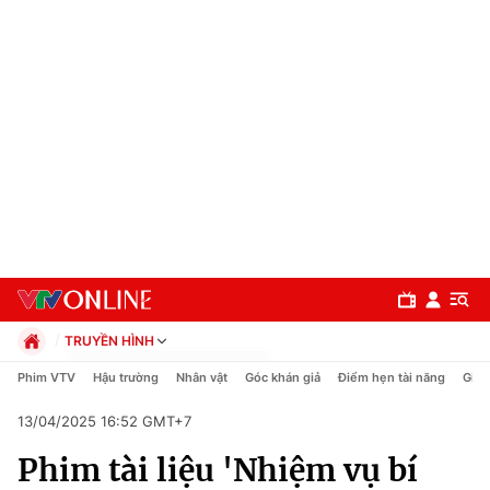
TRUYỀN HÌNH
Chính trị
Phim VTV
Hậu trường
Nhân vật
Góc khán giả
Điểm hẹn tài năng
Giải
Xã hội
13/04/2025 16:52 GMT+7
Pháp luật
Chuyên mục
Kinh tế
Phim tài liệu 'Nhiệm vụ bí
Thể thao