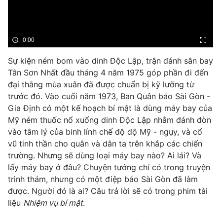
Phim VTV
Giải trí
Hậu trường
Điện ảnh
Đời sống
0:00
Nhân vật
Âm nhạc
Du lịch
Sự kiện ném bom vào dinh Độc Lập, trận đánh sân bay
Khán giả
Giáo dục
Sao
Tân Sơn Nhất đầu tháng 4 năm 1975 góp phần đi đến
Làm đẹp
Giải sao mai
đại thắng mùa xuân đã được chuẩn bị kỹ lưỡng từ
Tuyển sinh
Công nghệ
trước đó. Vào cuối năm 1973, Ban Quân báo Sài Gòn -
Chất lượng cuộc sống
Học trực tuyến
Gia Định có một kế hoạch bí mật là dùng máy bay của
Hitech Công nghệ tương lai
Mỹ ném thuốc nổ xuống dinh Độc Lập nhằm đánh đòn
Giao lưu trực tuyến
vào tâm lý của binh lính chế độ độ Mỹ - ngụy, và cổ
Sản phẩm
vũ tinh thần cho quân và dân ta trên khắp các chiến
Lịch phát sóng
trường. Nhưng sẽ dùng loại máy bay nào? Ai lái? Và
Thị trường
lấy máy bay ở đâu? Chuyện tưởng chỉ có trong truyện
Tư vấn
trinh thám, nhưng có một điệp báo Sài Gòn đã làm
Chuyên mục khác
được. Người đó là ai? Câu trả lời sẽ có trong phim tài
liệu
Nhiệm vụ bí mật
.
Emagazine
Podcast