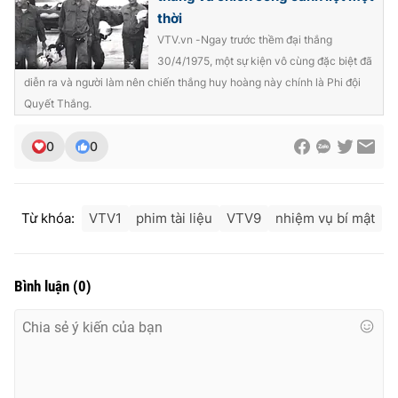
thời
VTV.vn -Ngay trước thềm đại thắng
30/4/1975, một sự kiện vô cùng đặc biệt đã
diễn ra và người làm nên chiến thắng huy hoàng này chính là Phi đội
THỜI BÁO VTV
Quyết Thắng.
0
0
Theo dõi báo trên
Từ khóa:
VTV1
phim tài liệu
VTV9
nhiệm vụ bí mật
Cơ quan chủ quản:
Đài Truyền hình Việt Nam
Cơ quan báo chí:
Thời báo VTV
Giấy phép hoạt động báo in và báo điện tử số 483/GP-BTTTT
Bình luận
(
0
)
cấp ngày 29/12/2023
Tổng Biên tập:
Vũ Thanh Thủy
Phó Tổng Biên tập:
Nguyễn Thị Mỹ Hạnh, Phạm Quốc Thắng,
Nguyễn Trọng Ninh
Tổng đài VTV:
024.38 355 931 - 024.38 355 932