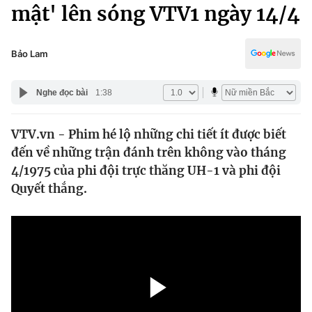
Chính trị
mật' lên sóng VTV1 ngày 14/4
Truyền hình
Văn hóa - Giải trí
Xã hội
Y tế
Bảo Lam
Đời sống
Pháp luật
Công nghệ
Nghe đọc bài
1:38
Giáo dục
Y tế
VTV.vn - Phim hé lộ những chi tiết ít được biết
đến về những trận đánh trên không vào tháng
Thế giới
4/1975 của phi đội trực thăng UH-1 và phi đội
Quyết thắng.
Tin tức
Kinh tế
Thế giới đó đây
Tài chính
Dữ liệu và đời sống
Câu chuyện quốc tế
Thị trường
Truyền hình
Góc doanh nghiệp