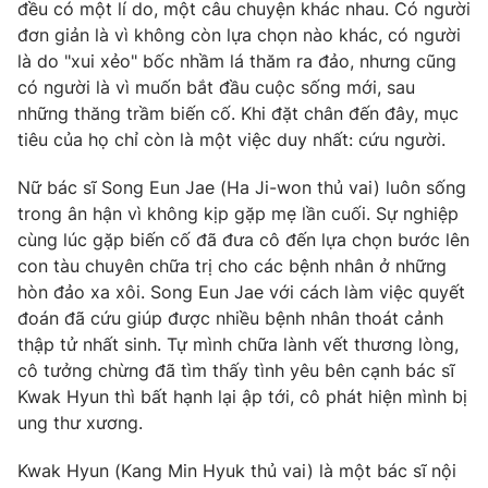
Phim VTV
đều có một lí do, một câu chuyện khác nhau. Có người
Giải trí
đơn giản là vì không còn lựa chọn nào khác, có người
Hậu trường
là do "xui xẻo" bốc nhầm lá thăm ra đảo, nhưng cũng
Điện ảnh
Đời sống
có người là vì muốn bắt đầu cuộc sống mới, sau
Nhân vật
Âm nhạc
những thăng trầm biến cố. Khi đặt chân đến đây, mục
Du lịch
Khán giả
tiêu của họ chỉ còn là một việc duy nhất: cứu người.
Giáo dục
Sao
Làm đẹp
Giải sao mai
Nữ bác sĩ Song Eun Jae (Ha Ji-won thủ vai) luôn sống
Tuyển sinh
Công nghệ
trong ân hận vì không kịp gặp mẹ lần cuối. Sự nghiệp
Chất lượng cuộc sống
Học trực tuyến
cùng lúc gặp biến cố đã đưa cô đến lựa chọn bước lên
Hitech Công nghệ tương lai
con tàu chuyên chữa trị cho các bệnh nhân ở những
Giao lưu trực tuyến
hòn đảo xa xôi. Song Eun Jae với cách làm việc quyết
Sản phẩm
đoán đã cứu giúp được nhiều bệnh nhân thoát cảnh
Lịch phát sóng
thập tử nhất sinh. Tự mình chữa lành vết thương lòng,
Thị trường
cô tưởng chừng đã tìm thấy tình yêu bên cạnh bác sĩ
Tư vấn
Kwak Hyun thì bất hạnh lại ập tới, cô phát hiện mình bị
Chuyên mục khác
ung thư xương.
Emagazine
Podcast
Kwak Hyun (Kang Min Hyuk thủ vai) là một bác sĩ nội