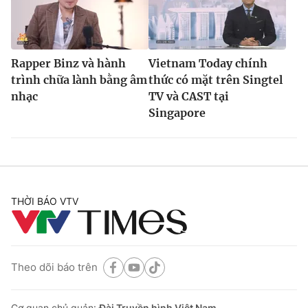
Rapper Binz và hành
Vietnam Today chính
trình chữa lành bằng âm
thức có mặt trên Singtel
nhạc
TV và CAST tại
Singapore
THỜI BÁO VTV
Theo dõi báo trên
Cơ quan chủ quản:
Đài Truyền hình Việt Nam