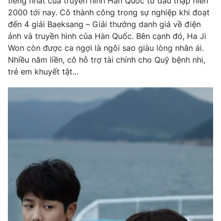
tiếng nhất của truyền hình Hàn Quốc từ đầu thập niên
Ðiện thoại Thời báo VTV:
024.66 897 897
2000 tới nay. Cô thành công trong sự nghiệp khi đoạt
Email:
toasoan@vtv.vn
đến 4 giải Baeksang – Giải thưởng danh giá về điện
Liên hệ quảng cáo:
024-7300.7108
ảnh và truyền hình của Hàn Quốc. Bên cạnh đó, Ha Ji
Won còn được ca ngợi là ngôi sao giàu lòng nhân ái.
Nhiều năm liền, cô hỗ trợ tài chính cho Quỹ bệnh nhi,
trẻ em khuyết tật...
® Cấm sao chép dưới mọi hình thức nếu không có sự chấp
thuận bằng văn bản. Ghi rõ nguồn VTV.vn khi phát hành lại
thông tin từ website này.