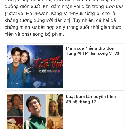
đường diễn xuất. Khi đảm nhận vai diễn trong
Con tàu
y đức
với Ha Ji-won, Kang Min-hyuk từng bị cho là
không tương xứng với đàn chị. Tuy nhiên, cả hai đã
chứng minh sự kết hợp ăn ý trong suốt thời gian thực
hiện và phát sóng bộ phim.
Phim của "nàng thơ Sơn
Tùng M-TP" lên sóng VTV3
Loạt bom tấn truyền hình
đổ bộ tháng 12