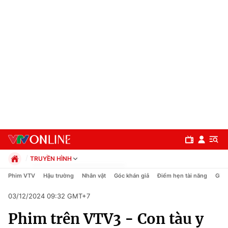
TRUYỀN HÌNH
Chính trị
Phim VTV
Hậu trường
Nhân vật
Góc khán giả
Điểm hẹn tài năng
Giải
Xã hội
03/12/2024 09:32 GMT+7
Pháp luật
Chuyên mục
Kinh tế
Phim trên VTV3 - Con tàu y
Thể thao