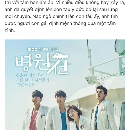
trú với tâm hồn ấm áp. Vì nhiều điều không hay xảy ra,
Photo
anh đã quyết định lên con tàu y đức bỏ lại sau lưng
Infographic
mọi chuyện. Nào ngờ chính trên con tàu ấy, anh tìm
được người con gái định mệnh thông qua một tấm
Video
Shorts video
hình.
VTV Money
VTV Thể thao
VTV Sức khoẻ
Bất động sản
Thị trường 24h
Tấm lòng Việt
VTV4
Vươn mình bằng AI
VTV9
VTV8
Liên hệ tòa soạn
English