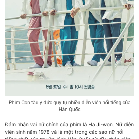
THỜI BÁO VTV
Theo dõi báo trên
Cơ quan chủ quản:
Đài Truyền hình Việt Nam
Cơ quan báo chí:
Thời báo VTV
Giấy phép hoạt động báo in và báo điện tử số 483/GP-BTTTT
cấp ngày 29/12/2023
Phim Con tàu y đức quy tụ nhiều diễn viên nổi tiếng của
Hàn Quốc
Tổng Biên tập:
Vũ Thanh Thủy
Phó Tổng Biên tập:
Nguyễn Thị Mỹ Hạnh, Phạm Quốc Thắng,
Đảm nhận vai nữ chính của phim là Ha Ji-won. Nữ diễn
Nguyễn Trọng Ninh
viên sinh năm 1978 và là một trong các sao nữ nổi
Tổng đài VTV:
024.38 355 931 - 024.38 355 932