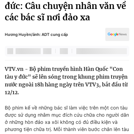
Chính trị
đức: Câu chuyện nhân văn về
Truyền hình
các bác sĩ nơi đảo xa
Văn hóa - Giải trí
Xã hội
Y tế
Đời sống
Hương Huyền/ảnh: ADT cung cấp
Pháp luật
Công nghệ
Giáo dục
Y tế
VTV.vn - Bộ phim truyền hình Hàn Quốc "Con
Thế giới
tàu y đức" sẽ lên sóng trong khung phim truyện
Tin tức
nước ngoài 18h hàng ngày trên VTV3, bắt đầu từ
Kinh tế
12/12.
Thế giới đó đây
Tài chính
Dữ liệu và đời sống
Câu chuyện quốc tế
Bộ phim kể về những bác sĩ làm việc trên một con tàu
Thị trường
được sử dụng nhằm mục đích cứu chữa cho người dân
ở những hòn đảo xa xôi không có đủ điều kiện và
Truyền hình
Góc doanh nghiệp
phương tiện chữa trị. Mỗi thành viên bước chân lên tàu