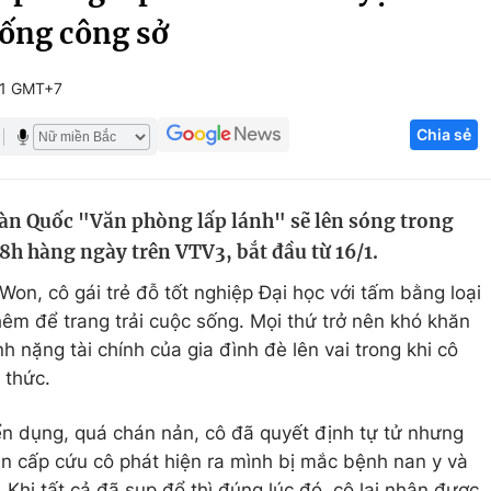
sống công sở
Góc ảnh
51 GMT+7
Giáo dục
Công nghệ
Chia sẻ
Tuyển sinh
Hitech Công ng
Học trực tuyến
Sản phẩm
àn Quốc "Văn phòng lấp lánh" sẽ lên sóng trong
g
Thị trường
h hàng ngày trên VTV3, bắt đầu từ 16/1.
Tư vấn
on, cô gái trẻ đỗ tốt nghiệp Đại học với tấm bằng loại
hêm để trang trải cuộc sống. Mọi thứ trở nên khó khăn
 nặng tài chính của gia đình đè lên vai trong khi cô
 thức.
yển dụng, quá chán nản, cô đã quyết định tự tử nhưng
n cấp cứu cô phát hiện ra mình bị mắc bệnh nan y và
 Khi tất cả đã sụp đổ thì đúng lúc đó, cô lại nhận được