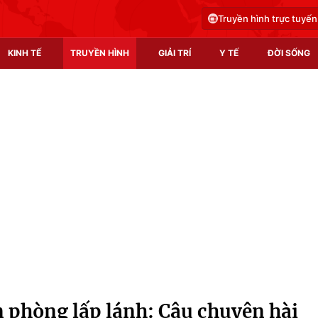
Truyền hình trực tuyến
KINH TẾ
TRUYỀN HÌNH
GIẢI TRÍ
Y TẾ
ĐỜI SỐNG
Pháp luật
Y tế
Truyền hình
Multimedia
Phim VTV
Video
Hậu trường
Shorts video
Nhân vật
Podcast
Khán giả
EMagazine
Giải sao mai
Photo
 phòng lấp lánh: Câu chuyện hài
Infographic