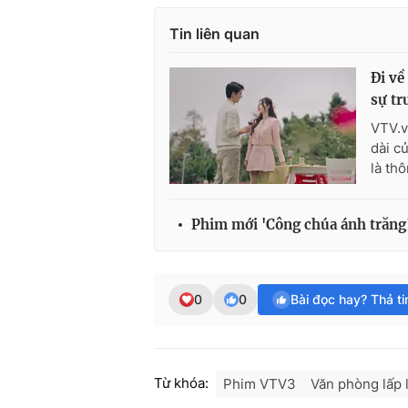
Tin liên quan
Đi về
sự tr
VTV.v
dài c
là th
Phim mới 'Công chúa ánh trăng
0
0
Bài đọc hay? Thả t
Từ khóa:
Phim VTV3
Văn phòng lấp 