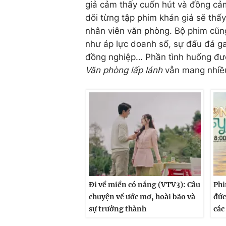
giả cảm thấy cuốn hút và đồng cả
dõi từng tập phim khán giả sẽ thấ
nhân viên văn phòng. Bộ phim cũng
như áp lực doanh số, sự đấu đá gan
đồng nghiệp… Phần tình huống đượ
Văn phòng lấp lánh
vẫn mang nhiều t
Đi về miền có nắng (VTV3): Câu
Phi
chuyện về ước mơ, hoài bão và
đức
sự trưởng thành
các