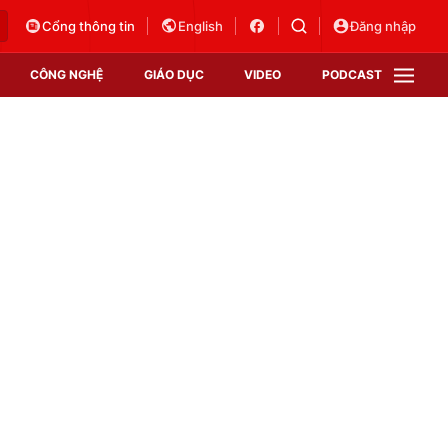
Cổng thông tin
English
Đăng nhập
CÔNG NGHỆ
GIÁO DỤC
VIDEO
PODCAST
VTV Money
VTV Thể thao
VTV Sức khoẻ
Bất động sản
Thị trường 24h
Tấm lòng Việt
Vươn mình bằng AI
VTV4
VTV8
VTV9
Lịch phát sóng
Giao lưu trực tuyến
Sự kiện