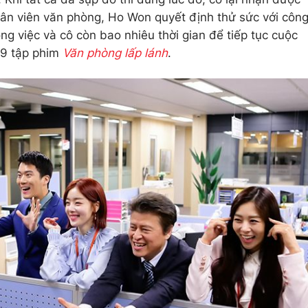
hân viên văn phòng, Ho Won quyết định thử sức với côn
ông việc và cô còn bao nhiêu thời gian để tiếp tục cuộc
 29 tập phim
Văn phòng lấp lánh
.