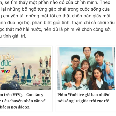
m, sẽ tìm thấy một phần nào đó của chính mình. Theo
y lại những bỡ ngỡ từng gặp phải trong cuộc sống của
 chuyển tải những mặt tối có thật chốn bàn giấy một
h đua nội bộ, phân biệt giới tính, thậm chí cả chơi xấu
c thắt mở hài hước, nên dù là phim về chốn công sở,
ính giải trí.
m trên VTV3 - Con tàu y
Phim 'Tuổi trẻ giá bao nhiêu'
: Câu chuyện nhân văn về
nối sóng 'Đi giữa trời rực rỡ'
 bác sĩ nơi đảo xa