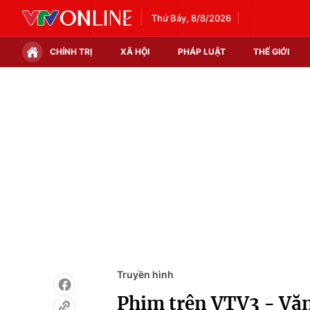
Thứ Bảy, 8/8/2026
CHÍNH TRỊ
XÃ HỘI
PHÁP LUẬT
THẾ GIỚI
Chính trị
Xã hội
Thế giới
Kinh tế
Tin tức
Tài chính
Thế giới đó đây
Thị trường
Câu chuyện quốc tế
Góc doanh nghiệp
Dữ liệu và đời sống
Truyền hình
Phim trên VTV3 - Văn