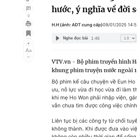
hước, ý nghĩa về đời 
0
H.H (ảnh: ADT cung cấp)
09/01/2025 14:
Giải trí
Đời sống
1:46
Nghe đọc bài
Điện ảnh
Du lịch
Âm nhạc
Làm đẹp
VTV.vn - Bộ phim truyền hình H
Sao
Chất lượng cuộc sốn
khung phim truyện nước ngoài 18
Bộ phim kể câu chuyện về Eun Ho W
ưu, nỗ lực vừa đi học vừa đi làm t
khi mẹ Ho Won phải nhập viện, gánh
vẫn chưa tìm được công việc chính
Liên tục bị các công ty từ chối tu
không thành. Khi được đưa vào việ
không còn nhiều thời gian để sống.