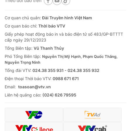
Theo dõi báo trên
Cơ quan chủ quản:
Đài Truyền hình Việt Nam
Cơ quan báo chí:
Thời báo VTV
Giấy phép hoạt động báo in và báo điện tử số 483/GP-BTTTT
cấp ngày 29/12/2023
Tổng Biên tập:
Vũ Thanh Thủy
Phó Tổng Biên tập:
Nguyễn Thị Mỹ Hạnh, Phạm Quốc Thắng,
Nguyễn Trọng Ninh
Tổng đài VTV:
024.38 355 931 - 024.38 355 932
Ðiện thoại Thời báo VTV:
0988 671 671
Email:
toasoan@vtv.vn
Liên hệ quảng cáo:
(024) 626 79595