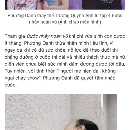
Photo
Infographic
Phương Oanh thay thế Trương Quỳnh Anh từ tập 4 Bước
nhảy hoàn vũ (Ảnh chụp màn hình)
Video
Shorts video
Tham gia
Bước nhảy hoàn vũ
khi chỉ vừa sinh con được
ít tháng, Phương Oanh thừa nhận mình liều lĩnh, vì
VTV Money
VTV Thể thao
ngay cả khi có đủ sức khỏe, nỗ lực để theo đuổi thì
chặng đường ở cuộc thi dài và nhiều thách thức mà nữ
VTV Sức khoẻ
Bất động sản
diễn viên chưa biết sức mình đảm đương được tới đâu.
Tuy nhiên, với tinh thần ""người mẹ hiện đại, không
Thị trường 24h
Tấm lòng Việt
ngại chạy show", Phương Oanh đã quyết tâm nhập
cuộc.
VTV4
Vươn mình bằng AI
VTV9
VTV8
Liên hệ tòa soạn
English