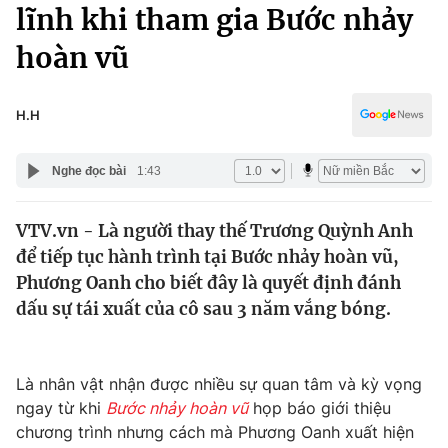
Chính trị
lĩnh khi tham gia Bước nhảy
Truyền hình
hoàn vũ
Văn hóa - Giải trí
Xã hội
Y tế
Đời sống
H.H
Pháp luật
Công nghệ
Giáo dục
Nghe đọc bài
1:43
Y tế
VTV.vn - Là người thay thế Trương Quỳnh Anh
Thế giới
để tiếp tục hành trình tại Bước nhảy hoàn vũ,
Tin tức
Phương Oanh cho biết đây là quyết định đánh
Kinh tế
dấu sự tái xuất của cô sau 3 năm vắng bóng.
Thế giới đó đây
Tài chính
Dữ liệu và đời sống
Câu chuyện quốc tế
Thị trường
Là nhân vật nhận được nhiều sự quan tâm và kỳ vọng
ngay từ khi
Bước nhảy hoàn vũ
họp báo giới thiệu
Truyền hình
Góc doanh nghiệp
chương trình nhưng cách mà Phương Oanh xuất hiện