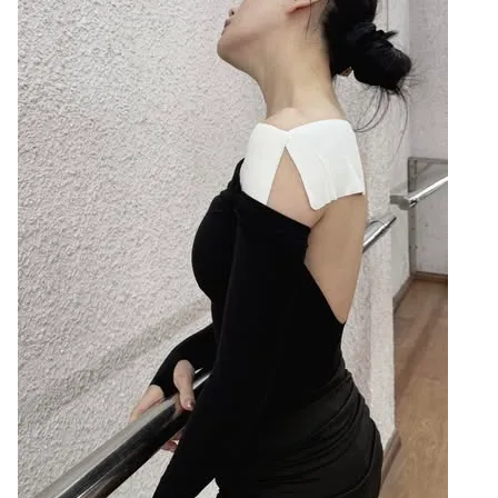
THỜI BÁO VTV
Theo dõi báo trên
Cơ quan chủ quản:
Đài Truyền hình Việt Nam
Cơ quan báo chí:
Thời báo VTV
Giấy phép hoạt động báo in và báo điện tử số 483/GP-BTTTT
cấp ngày 29/12/2023
Tổng Biên tập:
Vũ Thanh Thủy
Phó Tổng Biên tập:
Nguyễn Thị Mỹ Hạnh, Phạm Quốc Thắng,
Nguyễn Trọng Ninh
Tổng đài VTV:
024.38 355 931 - 024.38 355 932