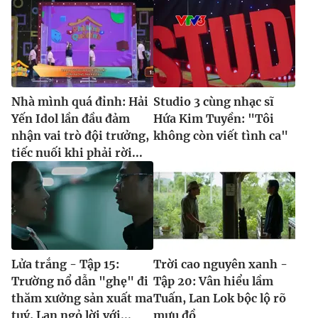
Nhà mình quá đỉnh: Hải
Studio 3 cùng nhạc sĩ
Yến Idol lần đầu đảm
Hứa Kim Tuyền: "Tôi
nhận vai trò đội trưởng,
không còn viết tình ca"
tiếc nuối khi phải rời...
Lửa trắng - Tập 15:
Trời cao nguyên xanh -
Trường nổ dẫn "ghẹ" đi
Tập 20: Vân hiểu lầm
thăm xưởng sản xuất ma
Tuấn, Lan Lok bộc lộ rõ
tuý, Lan ngỏ lời với...
mưu đồ