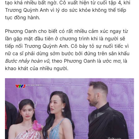
Phim VTV
tạo khá nhiều bất ngờ. Cô xuất hiện từ cuối tập 4, khi
Giải trí
Trương Quỳnh Anh vì lý do sức khỏe không thể tiếp
Hậu trường
tục đồng hành.
Điện ảnh
Đời sống
Nhân vật
Phương Oanh cho biết có rất nhiều cảm xúc ngay từ
Âm nhạc
Du lịch
lần gặp mặt đầu tiên ở chương trình khi là người sẽ
Khán giả
Giáo dục
Sao
tiếp nối Trương Quỳnh Anh. Cô bày tỏ sự nuối tiếc vì
Làm đẹp
Giải sao mai
nữ ca sĩ phải dừng sớm bước bởi đứng trên sân khấu
Tuyển sinh
Công nghệ
Bước nhảy hoàn vũ
, theo Phương Oanh là ước mơ, là
Chất lượng cuộc sống
Học trực tuyến
khao khát của nhiều người.
Hitech Công nghệ tương lai
Giao lưu trực tuyến
Sản phẩm
Lịch phát sóng
Thị trường
Tư vấn
Chuyên mục khác
Emagazine
Podcast