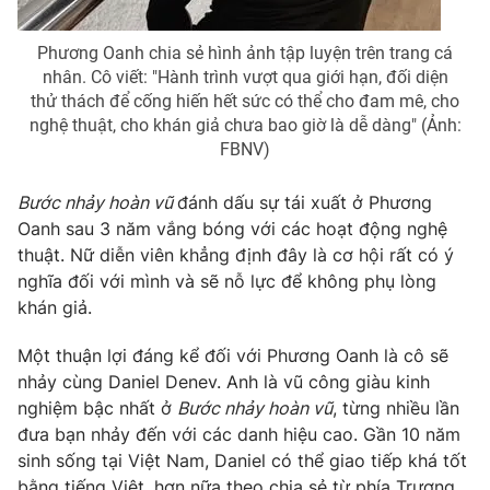
Ðiện thoại Thời báo VTV:
024.66 897 897
Email:
toasoan@vtv.vn
Phương Oanh chia sẻ hình ảnh tập luyện trên trang cá
Liên hệ quảng cáo:
024-7300.7108
nhân. Cô viết: "Hành trình vượt qua giới hạn, đối diện
thử thách để cống hiến hết sức có thể cho đam mê, cho
nghệ thuật, cho khán giả chưa bao giờ là dễ dàng" (Ảnh:
FBNV)
Bước nhảy hoàn vũ
đánh dấu sự tái xuất ở Phương
Oanh sau 3 năm vắng bóng với các hoạt động nghệ
thuật. Nữ diễn viên khẳng định đây là cơ hội rất có ý
nghĩa đối với mình và sẽ nỗ lực để không phụ lòng
khán giả.
Một thuận lợi đáng kể đối với Phương Oanh là cô sẽ
nhảy cùng Daniel Denev. Anh là vũ công giàu kinh
® Cấm sao chép dưới mọi hình thức nếu không có sự chấp
thuận bằng văn bản. Ghi rõ nguồn VTV.vn khi phát hành lại
nghiệm bậc nhất ở
Bước nhảy hoàn vũ
, từng nhiều lần
thông tin từ website này.
đưa bạn nhảy đến với các danh hiệu cao. Gần 10 năm
sinh sống tại Việt Nam, Daniel có thể giao tiếp khá tốt
bằng tiếng Việt, hơn nữa theo chia sẻ từ phía Trương