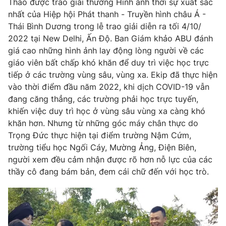
Thảo được trao giải thưởng Hình ảnh thời sự xuất sắc
nhất của Hiệp hội Phát thanh - Truyền hình châu Á -
Photo
Infographic
Thái Bình Dương trong lễ trao giải diễn ra tối 4/10/
2022 tại New Delhi, Ấn Độ. Ban Giám khảo ABU đánh
Video
Shorts video
giá cao những hình ảnh lay động lòng người về các
giáo viên bất chấp khó khăn để duy trì việc học trực
VTV Money
tiếp ở các trường vùng sâu, vùng xa. Ekip đã thực hiện
VTV Thể thao
vào thời điểm đầu năm 2022, khi dịch COVID-19 vẫn
đang căng thẳng, các trường phải học trực tuyến,
VTV Sức khoẻ
Bất động sản
khiến việc duy trì học ở vùng sâu vùng xa càng khó
khăn hơn. Nhưng từ những góc máy chân thực do
Thị trường 24h
Tấm lòng Việt
Trọng Đức thực hiện tại điểm trường Nậm Cứm,
trường tiểu học Ngối Cáy, Mường Ảng, Điện Biên,
người xem đều cảm nhận được rõ hơn nỗ lực của các
VTV4
Vươn mình bằng AI
thầy cô đang bám bản, đem cái chữ đến với học trò.
VTV9
VTV8
Liên hệ tòa soạn
English