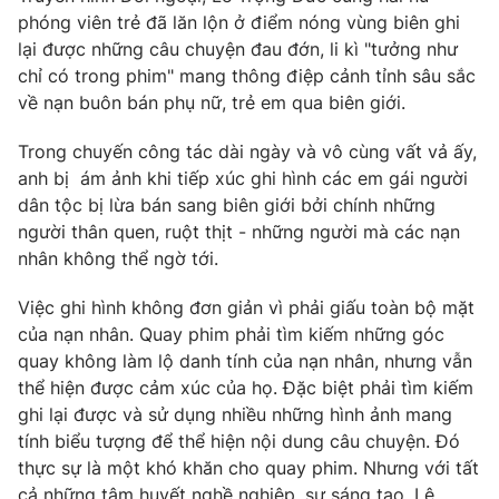
phóng viên trẻ đã lăn lộn ở điểm nóng vùng biên ghi
lại được những câu chuyện đau đớn, li kì "tưởng như
chỉ có trong phim" mang thông điệp cảnh tỉnh sâu sắc
về nạn buôn bán phụ nữ, trẻ em qua biên giới.
Trong chuyến công tác dài ngày và vô cùng vất vả ấy,
anh bị ám ảnh khi tiếp xúc ghi hình các em gái người
dân tộc bị lừa bán sang biên giới bởi chính những
người thân quen, ruột thịt - những người mà các nạn
nhân không thể ngờ tới.
Việc ghi hình không đơn giản vì phải giấu toàn bộ mặt
của nạn nhân. Quay phim phải tìm kiếm những góc
quay không làm lộ danh tính của nạn nhân, nhưng vẫn
thể hiện được cảm xúc của họ. Đặc biệt phải tìm kiếm
ghi lại được và sử dụng nhiều những hình ảnh mang
tính biểu tượng để thể hiện nội dung câu chuyện. Đó
thực sự là một khó khăn cho quay phim. Nhưng với tất
cả những tâm huyết nghề nghiệp, sự sáng tạo, Lê