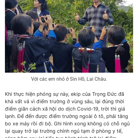
THỜI BÁO VTV
Theo dõi báo trên
Cơ quan chủ quản:
Đài Truyền hình Việt Nam
Cơ quan báo chí:
Thời báo VTV
Với các em nhỏ ở Sìn Hồ, Lai Châu.
Giấy phép hoạt động báo in và báo điện tử số 483/GP-BTTTT
cấp ngày 29/12/2023
Khi thực hiện phóng sự này, ekip của Trọng Đức đã
Tổng Biên tập:
Vũ Thanh Thủy
khá vất vả vì điểm trường ở vùng sâu, lại đúng thời
Phó Tổng Biên tập:
Nguyễn Thị Mỹ Hạnh, Phạm Quốc Thắng,
điểm giãn cách xã hội do dịch Covid-19, trời thì giá
Nguyễn Trọng Ninh
lạnh. Để đến được điểm trường ngoài ô tô, phải tăng
Tổng đài VTV:
024.38 355 931 - 024.38 355 932
bo xe máy rồi đi bộ. Ghi hình xong không có chỗ ngủ
Ðiện thoại Thời báo VTV:
024.66 897 897
lại quay trở lại trường chính ngủ tạm ở phòng y tế,