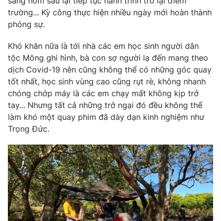
sáng hôm sau lại tiếp tục hành trình trở lại điểm
Email:
toasoan@vtv.vn
trường... Kỳ công thực hiện nhiều ngày mới hoàn thành
Liên hệ quảng cáo:
024-7300.7108
phóng sự.
Khó khăn nữa là tới nhà các em học sinh người dân
tộc Mông ghi hình, bà con sợ người lạ đến mang theo
dịch Covid-19 nên cũng không thể có những góc quay
tốt nhất, học sinh vùng cao cũng rụt rè, không nhanh
chóng chớp máy là các em chạy mất không kịp trở
tay... Nhưng tất cả những trở ngại đó đều không thể
làm khó một quay phim đã dày dạn kinh nghiệm như
Trọng Đức.
® Cấm sao chép dưới mọi hình thức nếu không có sự chấp
thuận bằng văn bản. Ghi rõ nguồn VTV.vn khi phát hành lại
thông tin từ website này.