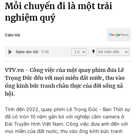
Chính trị
Mỗi chuyến đi là một trải
Truyền hình
nghiệm quý
Văn hóa - Giải trí
Xã hội
Y tế
Đời sống
Cẩm Hà
Pháp luật
Công nghệ
Giáo dục
Nghe đọc bài
5:46
Y tế
VTV.vn - Công việc của một quay phim đưa Lê
Thế giới
Trọng Đức đến với mọi miền đất nước, thu vào
Tin tức
ống kính bức tranh chân thực của đời sống xã
Kinh tế
hội.
Thế giới đó đây
Tài chính
Dữ liệu và đời sống
Câu chuyện quốc tế
Tính đến 2022, quay phim Lê Trọng Đức - Ban Thời sự
Thị trường
đã có tròn 10 năm gắn bó với nghiệp cầm camera ở
Đài Truyền hình Việt Nam. Công việc đưa anh đến với
Truyền hình
Góc doanh nghiệp
mọi miền của đất nước, thu vào ống kính bức tranh