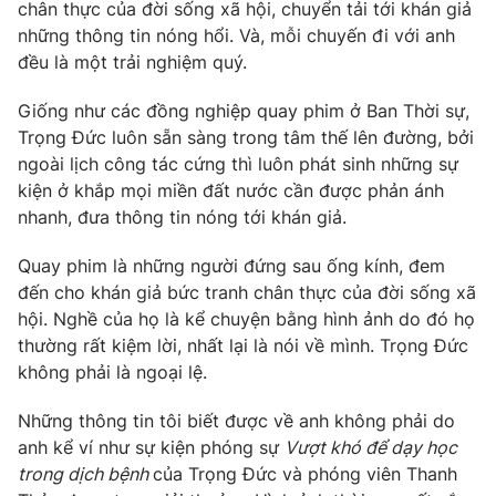
Phim VTV
chân thực của đời sống xã hội, chuyển tải tới khán giả
Giải trí
những thông tin nóng hổi. Và, mỗi chuyến đi với anh
Hậu trường
đều là một trải nghiệm quý.
Điện ảnh
Đời sống
Nhân vật
Giống như các đồng nghiệp quay phim ở Ban Thời sự,
Âm nhạc
Du lịch
Trọng Đức luôn sẵn sàng trong tâm thế lên đường, bởi
Khán giả
Giáo dục
Sao
ngoài lịch công tác cứng thì luôn phát sinh những sự
Làm đẹp
Giải sao mai
kiện ở khắp mọi miền đất nước cần được phản ánh
Tuyển sinh
Công nghệ
nhanh, đưa thông tin nóng tới khán giả.
Chất lượng cuộc sống
Học trực tuyến
Hitech Công nghệ tương lai
Quay phim là những người đứng sau ống kính, đem
Giao lưu trực tuyến
đến cho khán giả bức tranh chân thực của đời sống xã
Sản phẩm
hội. Nghề của họ là kể chuyện bằng hình ảnh do đó họ
Lịch phát sóng
thường rất kiệm lời, nhất lại là nói về mình. Trọng Đức
Thị trường
không phải là ngoại lệ.
Tư vấn
Những thông tin tôi biết được về anh không phải do
Chuyên mục khác
anh kể ví như sự kiện phóng sự
Vượt khó để dạy học
Emagazine
Podcast
trong dịch bệnh
của Trọng Đức và phóng viên Thanh