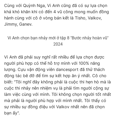
Cùng với Quỳnh Nga, Vi Anh cũng đã có sự lựa chọn
Photo
Infographic
khá khó khăn khi có đến 4 vũ công mong muốn đồng
hành cùng với cô ở vòng bán kết là Tisho, Valkov,
Video
Shorts video
Jimmy, Ganev.
Vi Anh chọn bạn nhảy mới ở tập 8 "Bước nhảy hoàn vũ"
VTV Money
VTV Thể thao
2024
VTV Sức khoẻ
Bất động sản
Vi Anh đã phải suy nghĩ rất nhiều để lựa chọn được
người phù hợp có thể hỗ trợ mình với 100% năng
Thị trường 24h
Tấm lòng Việt
lượng. Cựu vận động viên dancesport đã thử thách
động tác bê đỡ để tìm sự kết hợp ăn ý nhất. Cô cho
biết: "Tôi nghĩ đây không phải là cuộc thi hẹn hò mà là
VTV4
Vươn mình bằng AI
cuộc thi nhảy nên nhiệm vụ là phải tìm người cộng sự
làm việc cùng với mình. Tôi không chọn người tốt nhất
VTV9
VTV8
mà phải là người phù hợp với mình nhất. Tôi thấy có
sự nhiều sự đồng điệu với Valkov nhất nên đã chọn
bạn ấy".
Liên hệ tòa soạn
English