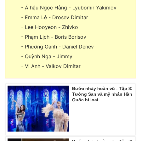
Ðiện thoại Thời báo VTV:
024.66 897 897
- Á hậu Ngọc Hằng - Lyubomir Yakimov
Email:
toasoan@vtv.vn
- Emma Lê - Drosev Dimitar
Liên hệ quảng cáo:
024-7300.7108
- Lee Hooyeon - Zhivko
- Phạm Lịch - Boris Borisov
- Phương Oanh - Daniel Denev
- Quỳnh Nga - Jimmy
- Vi Anh - Valkov Dimitar
Bước nhảy hoàn vũ - Tập 8:
Tường San và mỹ nhân Hàn
Quốc bị loại
® Cấm sao chép dưới mọi hình thức nếu không có sự chấp
thuận bằng văn bản. Ghi rõ nguồn VTV.vn khi phát hành lại
thông tin từ website này.