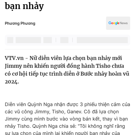
Chính trị
bạn nhảy
Truyền hình
Văn hóa - Giải trí
Xã hội
Y tế
Phương Phương
Đời sống
Pháp luật
Công nghệ
Giáo dục
Y tế
VTV.vn - Nữ diễn viên lựa chọn bạn nhảy mới
Jimmy nên khiến người đồng hành Tisho chưa
Thế giới
có cơ hội tiếp tục trình diễn ở Bước nhảy hoàn vũ
2024.
Tin tức
Kinh tế
Thế giới đó đây
Tài chính
Diễn viên Quỳnh Nga nhận được 3 phiếu thiện cảm của
Dữ liệu và đời sống
Câu chuyện quốc tế
các vũ công Jimmy, Tisho, Ganev. Cô đã lựa chọn
Thị trường
Jimmy cùng mình bước vào vòng bán kết, thay vì bạn
Truyền hình
Góc doanh nghiệp
nhảy Tisho. Quỳnh Nga chia sẻ: "Tôi không nghĩ rằng
sự lựa chọn của mình lại khiến người bạn nhảy của