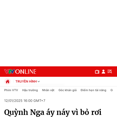
TRUYỀN HÌNH
Chính trị
Phim VTV
Hậu trường
Nhân vật
Góc khán giả
Điểm hẹn tài năng
Giải
Xã hội
12/01/2025 16:00 GMT+7
Pháp luật
Chuyên mục
Kinh tế
Quỳnh Nga áy náy vì bỏ rơi
Thể thao