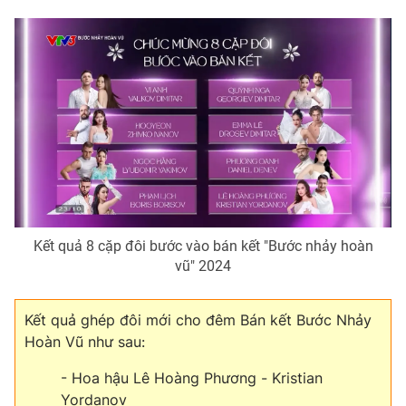
THỜI BÁO VTV
Theo dõi báo trên
Cơ quan chủ quản:
Đài Truyền hình Việt Nam
Kết quả 8 cặp đôi bước vào bán kết "Bước nhảy hoàn
Cơ quan báo chí:
Thời báo VTV
vũ" 2024
Giấy phép hoạt động báo in và báo điện tử số 483/GP-BTTTT
cấp ngày 29/12/2023
Kết quả ghép đôi mới cho đêm Bán kết Bước Nhảy
Tổng Biên tập:
Vũ Thanh Thủy
Hoàn Vũ như sau:
Phó Tổng Biên tập:
Nguyễn Thị Mỹ Hạnh, Phạm Quốc Thắng,
Nguyễn Trọng Ninh
- Hoa hậu Lê Hoàng Phương - Kristian
Tổng đài VTV:
024.38 355 931 - 024.38 355 932
Yordanov