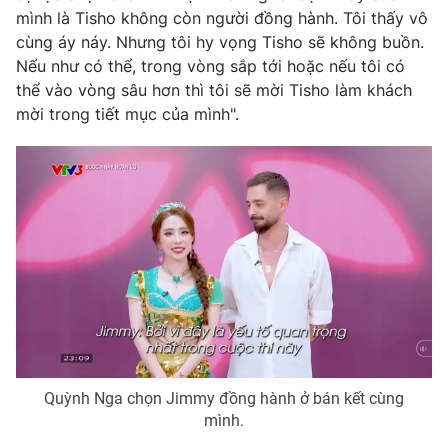
Phim VTV
mình là Tisho không còn người đồng hành. Tôi thấy vô
Giải trí
cùng áy náy. Nhưng tôi hy vọng Tisho sẽ không buồn.
Hậu trường
Điện ảnh
Nếu như có thể, trong vòng sắp tới hoặc nếu tôi có
Đời sống
Nhân vật
thể vào vòng sâu hơn thì tôi sẽ mời Tisho làm khách
Âm nhạc
mời trong tiết mục của mình".
Du lịch
Khán giả
Giáo dục
Sao
Làm đẹp
Giải sao mai
Tuyển sinh
Công nghệ
Chất lượng cuộc sống
Học trực tuyến
Hitech Công nghệ tương lai
Giao lưu trực tuyến
Sản phẩm
Lịch phát sóng
Thị trường
Tư vấn
Chuyên mục khác
Quỳnh Nga chọn Jimmy đồng hành ở bán kết cùng
mình.
Emagazine
Podcast