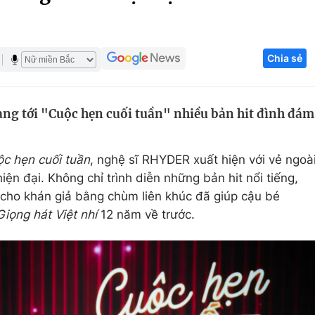
Góc ảnh
Chia sẻ
Giáo dục
Công nghệ
Tuyển sinh
Hitech Công ng
ng tới "Cuộc hẹn cuối tuần" nhiều bản hit đình đám
Học trực tuyến
Sản phẩm
g
Thị trường
c hẹn cuối tuần
, nghệ sĩ RHYDER xuất hiện với vẻ ngoà
Tư vấn
hiện đại. Không chỉ trình diễn những bản hit nổi tiếng,
 cho khán giả bằng chùm liên khúc đã giúp cậu bé
Giọng hát Việt nhí
12 năm về trước.