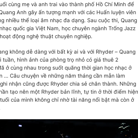
ổi cùng mẹ và anh trai vào thành phố Hồ Chí Minh để
Quang Anh gây ấn tượng mạnh với các Huấn luyện viên
g nhiều thể loại âm nhạc đa dạng. Sau cuộc thi, Quang
 nhạc quốc gia Việt Nam, học chuyên ngành Trống Jazz
 hoạt động nghệ thuật chuyên nghiệp.
uang không dễ dàng với bất kỳ ai và với Rhyder – Quang
 tuần, hình ảnh của phòng trọ nhỏ có giá thuê 2
ã ở cùng nhau trong suốt quãng thời gian học nhạc ở
lớn … Câu chuyện về những năm tháng cần mẫn làm
ghi nhận cũng được Rhyder chia sẻ chân thành. Những
ần tạo nên một Rhyder bản lĩnh, tự tin ở thời điểm hiệ
n tuổi của mình không chỉ nhờ tài năng nổi bật mà còn ở
.