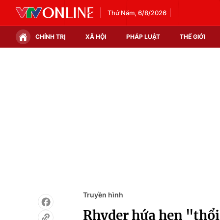
Thứ Năm, 6/8/2026
CHÍNH TRỊ
XÃ HỘI
PHÁP LUẬT
THẾ GIỚI
Chính trị
Xã hội
Thế giới
Kinh tế
Tin tức
Tài chính
Thế giới đó đây
Thị trường
Câu chuyện quốc tế
Góc doanh nghiệp
Dữ liệu và đời sống
Truyền hình
Rhyder hứa hẹn "thổi