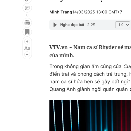
Minh Trang
14/03/2025 13:00 GMT+7
0
2:25
Nghe đọc bài
Giải trí
Đời sống
Điện ảnh
Du lịch
VTV.vn - Nam ca sĩ Rhyder sẽ ma
Âm nhạc
Làm đẹp
của mình.
Sao
Chất lượng cuộc sốn
Trong không gian ấm cúng của
Cuộ
điển trai và phong cách trẻ trung, 
nam ca sĩ hứa hẹn sẽ gây bất ngờ
Quang Anh giành ngôi quán quân