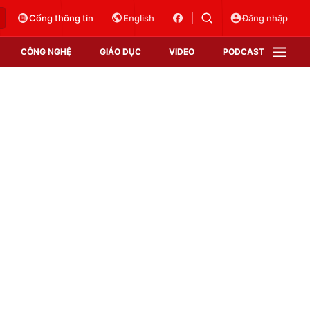
Cổng thông tin
English
Đăng nhập
CÔNG NGHỆ
GIÁO DỤC
VIDEO
PODCAST
VTV Money
VTV Thể thao
VTV Sức khoẻ
Bất động sản
Thị trường 24h
Tấm lòng Việt
Vươn mình bằng AI
VTV4
VTV8
VTV9
Lịch phát sóng
Giao lưu trực tuyến
Sự kiện