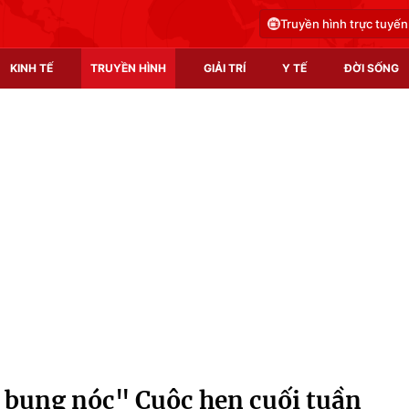
Truyền hình trực tuyến
KINH TẾ
TRUYỀN HÌNH
GIẢI TRÍ
Y TẾ
ĐỜI SỐNG
Pháp luật
Y tế
Truyền hình
Multimedia
Phim VTV
Video
Hậu trường
Shorts video
Nhân vật
Podcast
Khán giả
EMagazine
Giải sao mai
Photo
 bung nóc" Cuộc hẹn cuối tuần
Infographic