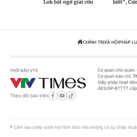
Lok bất ngờ giải cứu
lưới", Cươ
CHÍNH TRỊ
XÃ HỘI
PHÁP L
Cơ quan chủ quản:
THỜI BÁO VTV
Cơ quan báo chí:
T
Giấy phép hoạt độn
483/GP-BTTTT cấp
Theo dõi báo trên
® Cấm sao chép dưới mọi hình thức nếu không có sự chấp thuận 