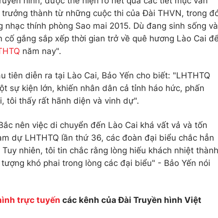
ruyền hình, được thể hiện rõ nét qua các tiết mục văn
ĩ trưởng thành từ những cuộc thi của Đài THVN, trong đ
g nhạc thính phòng Sao mai 2015. Dù đang sinh sống và
 cố gắng sắp xếp thời gian trở về quê hương Lào Cai đ
THTQ
năm nay".
 tiên diễn ra tại Lào Cai, Bảo Yến cho biết: "LHTHTQ
một sự kiện lớn, khiến nhân dân cả tỉnh háo hức, phấn
 tôi thấy rất hãnh diện và vinh dự".
 Bắc nên việc di chuyển đến Lào Cai khá vất vả và tốn
tham dự LHTHTQ lần thứ 36, các đoàn đại biểu chắc hẳn
Tuy nhiên, tôi tin chắc rằng lòng hiếu khách nhiệt thàn
 tượng khó phai trong lòng các đại biểu" - Bảo Yến nói
hình trực tuyến
các kênh của Đài Truyền hình Việt