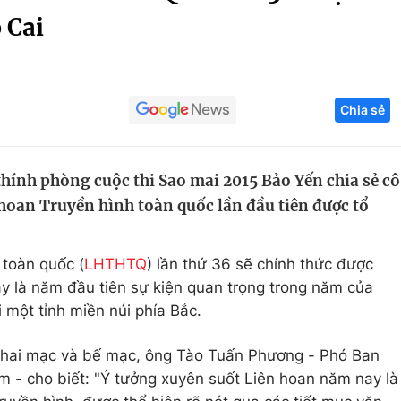
 Cai
Góc ảnh
Giáo dục
Công nghệ
Chia sẻ
Tuyển sinh
Hitech Công ng
Học trực tuyến
Sản phẩm
ính phòng cuộc thi Sao mai 2015 Bảo Yến chia sẻ cô
g
Thị trường
 hoan Truyền hình toàn quốc lần đầu tiên được tổ
Tư vấn
 toàn quốc (
LHTHTQ
) lần thứ 36 sẽ chính thức được
ây là năm đầu tiên sự kiện quan trọng trong năm của
 một tỉnh miền núi phía Bắc.
 khai mạc và bế mạc, ông Tào Tuấn Phương - Phó Ban
m - cho biết: "Ý tưởng xuyên suốt Liên hoan năm nay là