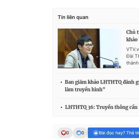
Tin liên quan
Chủ t
khảo
VTV.v
Đài T
thành
Ban giám khảo LHTHTQ đánh giá
làm truyền hình"
LHTHTQ 36: Truyền thông cần n
0
0
Bài đọc hay? Thả t