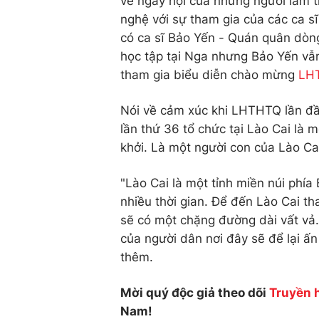
về ngày hội của những người làm t
nghệ với sự tham gia của các ca s
có ca sĩ Bảo Yến - Quán quân dòn
học tập tại Nga nhưng Bảo Yến vẫn
tham gia biểu diễn chào mừng
LH
Nói về cảm xúc khi LHTHTQ lần đầu
lần thứ 36 tổ chức tại Lào Cai là 
khởi. Là một người con của Lào Cai,
"Lào Cai là một tỉnh miền núi phía
nhiều thời gian. Để đến Lào Cai 
sẽ có một chặng đường dài vất vả. 
của người dân nơi đây sẽ để lại ấn
thêm.
Mời quý độc giả theo dõi
Truyền 
Nam!