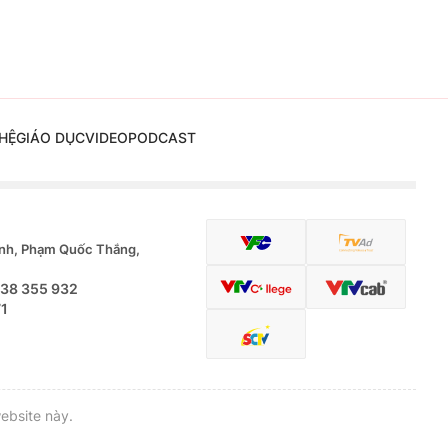
HỆ
GIÁO DỤC
VIDEO
PODCAST
nh, Phạm Quốc Thắng,
.38 355 932
71
ebsite này.