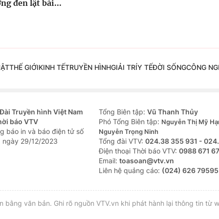
ng đen lật bài...
UẬT
THẾ GIỚI
KINH TẾ
TRUYỀN HÌNH
GIẢI TRÍ
Y TẾ
ĐỜI SỐNG
CÔNG NG
Đài Truyền hình Việt Nam
Tổng Biên tập:
Vũ Thanh Thủy
hời báo VTV
Phó Tổng Biên tập:
Nguyễn Thị Mỹ Hạ
g báo in và báo điện tử số
Nguyễn Trọng Ninh
 ngày 29/12/2023
Tổng đài VTV:
024.38 355 931 - 024
Ðiện thoại Thời báo VTV:
0988 671 6
Email:
toasoan@vtv.vn
Liên hệ quảng cáo:
(024) 626 79595
bằng văn bản. Ghi rõ nguồn VTV.vn khi phát hành lại thông tin từ w