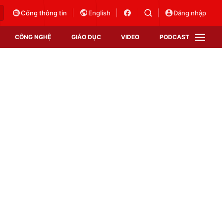
Cổng thông tin
English
Đăng nhập
CÔNG NGHỆ
GIÁO DỤC
VIDEO
PODCAST
VTV Money
VTV Thể thao
VTV Sức khoẻ
Bất động sản
Thị trường 24h
Tấm lòng Việt
Vươn mình bằng AI
VTV4
VTV8
VTV9
Lịch phát sóng
Giao lưu trực tuyến
Sự kiện