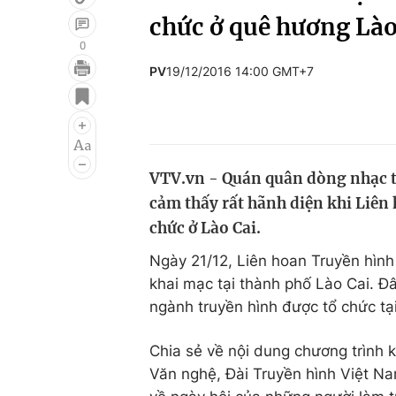
chức ở quê hương Lào
0
PV
19/12/2016 14:00 GMT+7
Giải trí
Đời sống
Điện ảnh
Du lịch
Âm nhạc
Làm đẹp
VTV.vn - Quán quân dòng nhạc th
Sao
Chất lượng cuộc sốn
cảm thấy rất hãnh diện khi Liên
chức ở Lào Cai.
Ngày 21/12, Liên hoan Truyền hình
khai mạc tại thành phố Lào Cai. Đ
ngành truyền hình được tổ chức tại
Chia sẻ về nội dung chương trình
Văn nghệ, Đài Truyền hình Việt Na