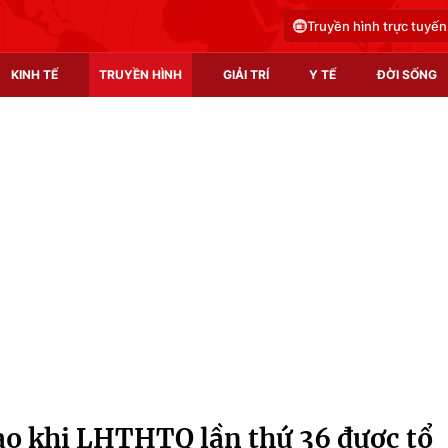
Truyền hình trực tuyến
KINH TẾ
TRUYỀN HÌNH
GIẢI TRÍ
Y TẾ
ĐỜI SỐNG
Pháp luật
Y tế
Truyền hình
Multimedia
Phim VTV
Video
Hậu trường
Shorts video
Nhân vật
Podcast
Khán giả
EMagazine
Giải sao mai
Photo
ào khi LHTHTQ lần thứ 36 được tổ
Infographic