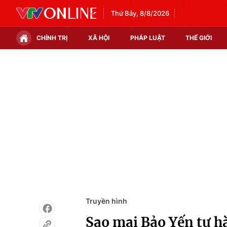
Thứ Bảy, 8/8/2026
CHÍNH TRỊ
XÃ HỘI
PHÁP LUẬT
THẾ GIỚI
Chính trị
Xã hội
Thế giới
Kinh tế
Tin tức
Tài chính
Thế giới đó đây
Thị trường
Câu chuyện quốc tế
Góc doanh nghiệp
Dữ liệu và đời sống
Truyền hình
Sao mai Bảo Yến tự h