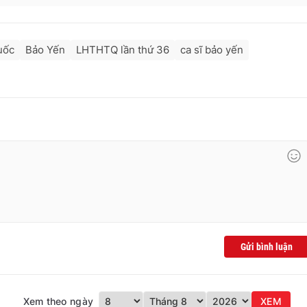
uốc
Bảo Yến
LHTHTQ lần thứ 36
ca sĩ bảo yến
Gửi bình luận
Xem theo ngày
XEM