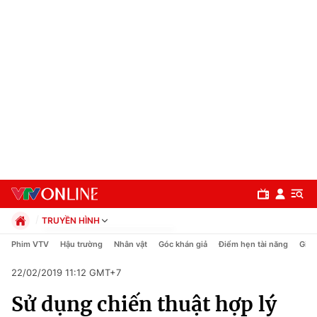
TRUYỀN HÌNH
Chính trị
Phim VTV
Hậu trường
Nhân vật
Góc khán giả
Điểm hẹn tài năng
Giải
Xã hội
22/02/2019 11:12 GMT+7
Pháp luật
Chuyên mục
Kinh tế
Sử dụng chiến thuật hợp lý
Thể thao