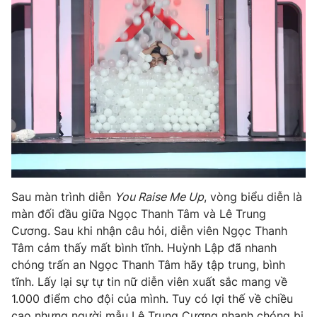
Ðiện thoại Thời báo VTV:
024.66 897 897
Email:
toasoan@vtv.vn
Liên hệ quảng cáo:
024-7300.7108
Sau màn trình diễn
You Raise Me Up
, vòng biểu diễn là
màn đối đầu giữa Ngọc Thanh Tâm và Lê Trung
Cương. Sau khi nhận câu hỏi, diễn viên Ngọc Thanh
® Cấm sao chép dưới mọi hình thức nếu không có sự chấp
Tâm cảm thấy mất bình tĩnh. Huỳnh Lập đã nhanh
thuận bằng văn bản. Ghi rõ nguồn VTV.vn khi phát hành lại
chóng trấn an Ngọc Thanh Tâm hãy tập trung, bình
thông tin từ website này.
tĩnh. Lấy lại sự tự tin nữ diễn viên xuất sắc mang về
1.000 điểm cho đội của mình. Tuy có lợi thế về chiều
cao nhưng người mẫu Lê Trung Cương nhanh chóng bị