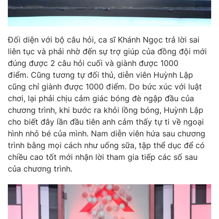
Đối diện với bộ câu hỏi, ca sĩ Khánh Ngọc trả lời sai
THỜI BÁO VTV
liên tục và phải nhờ đến sự trợ giúp của đồng đội mới
đúng được 2 câu hỏi cuối và giành được 1000
điểm. Cũng tương tự đối thủ, diễn viên Huỳnh Lập
cũng chỉ giành được 1000 điểm. Do bức xúc với luật
Theo dõi báo trên
chơi, lại phải chịu cảm giác bóng đè ngập đầu của
chương trình, khi bước ra khỏi lồng bóng, Huỳnh Lập
cho biết đây lần đầu tiên anh cảm thấy tự ti về ngoại
Cơ quan chủ quản:
Đài Truyền hình Việt Nam
hình nhỏ bé của mình. Nam diễn viên hứa sau chương
Cơ quan báo chí:
Thời báo VTV
trình bằng mọi cách như uống sữa, tập thể dục để có
Giấy phép hoạt động báo in và báo điện tử số 483/GP-BTTTT
chiều cao tốt mới nhận lời tham gia tiếp các số sau
cấp ngày 29/12/2023
của chương trình.
Tổng Biên tập:
Vũ Thanh Thủy
Phó Tổng Biên tập:
Nguyễn Thị Mỹ Hạnh, Phạm Quốc Thắng,
Nguyễn Trọng Ninh
Tổng đài VTV:
024.38 355 931 - 024.38 355 932