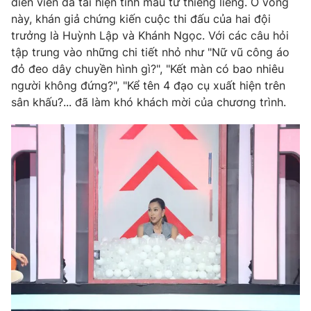
diễn viên đã tái hiện tình mẫu tử thiêng liêng. Ở vòng
này, khán giả chứng kiến cuộc thi đấu của hai đội
Photo
Infographic
trưởng là Huỳnh Lập và Khánh Ngọc. Với các câu hỏi
tập trung vào những chi tiết nhỏ như "Nữ vũ công áo
Video
Shorts video
đỏ đeo dây chuyền hình gì?", "Kết màn có bao nhiêu
người không đứng?", "Kể tên 4 đạo cụ xuất hiện trên
sân khấu?... đã làm khó khách mời của chương trình.
VTV Money
VTV Thể thao
VTV Sức khoẻ
Bất động sản
Thị trường 24h
Tấm lòng Việt
VTV4
Vươn mình bằng AI
VTV9
VTV8
Liên hệ tòa soạn
English