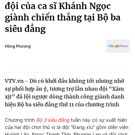
Chính trị
đội của ca sĩ Khánh Ngọc
Truyền hình
giành chiến thắng tại Bộ ba
Văn hóa - Giải trí
Xã hội
Y tế
siêu đẳng
Đời sống
Pháp luật
Công nghệ
Giáo dục
Hồng Phương
Y tế
Thế giới
VTV.vn - Dù có khởi đầu không tốt nhưng nhờ
Tin tức
sự phối hợp ăn ý, tương trợ lẫn nhau đội "Xám
Kinh tế
Thế giới đó đây
xịt" đã lội ngược dòng thành công giành danh
Tài chính
hiệu Bộ ba siêu đẳng thứ 11 của chương trình
Dữ liệu và đời sống
Câu chuyện quốc tế
Thị trường
Chương trình
Bộ 3 siêu đẳng
tuần này có sự xuất hiện
Truyền hình
Góc doanh nghiệp
của hai đội chơi thú vị là đội "Đang xỉu" gồm diễn viên
Huỳnh Lập, Ngọc Thanh Tâm, Phương Lan và đội chơi