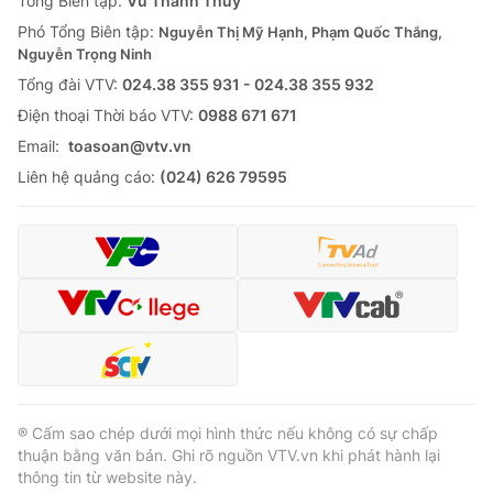
Tổng Biên tập:
Vũ Thanh Thủy
Phó Tổng Biên tập:
Nguyễn Thị Mỹ Hạnh, Phạm Quốc Thắng,
Nguyễn Trọng Ninh
Tổng đài VTV:
024.38 355 931 - 024.38 355 932
Ðiện thoại Thời báo VTV:
0988 671 671
Email:
toasoan@vtv.vn
Liên hệ quảng cáo:
(024) 626 79595
® Cấm sao chép dưới mọi hình thức nếu không có sự chấp
thuận bằng văn bản. Ghi rõ nguồn VTV.vn khi phát hành lại
thông tin từ website này.