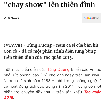
Chính trị
"chạy show" lên thiên đình
Truyền hình
Văn hóa - Giải trí
Xã hội
Y tế
VTV News
Đời sống
Pháp luật
Công nghệ
Giáo dục
Y tế
(VTV.vn) - Tùng Dương - nam ca sĩ của bản hit
Con cò - đã có một phần trình diễn tưng bừng
Thế giới
trên thiên đình của Táo quân 2015.
Tin tức
Kinh tế
Tiết mục biểu diễn của
Tùng Dương
khiến các vị Táo
Thế giới đó đây
phải rút phong bao lì xì cho anh ngay trên sân khấu.
Tài chính
Nam ca sĩ sinh năm 1983 - một trong những nghệ sĩ
Dữ liệu và đời sống
Câu chuyện quốc tế
có hoạt động tích cực trong năm 2014 - cũng có một
Thị trường
phần trò chuyện đầy thú vị trên sân khấu
Táo quân
Truyền hình
2015
.
Góc doanh nghiệp