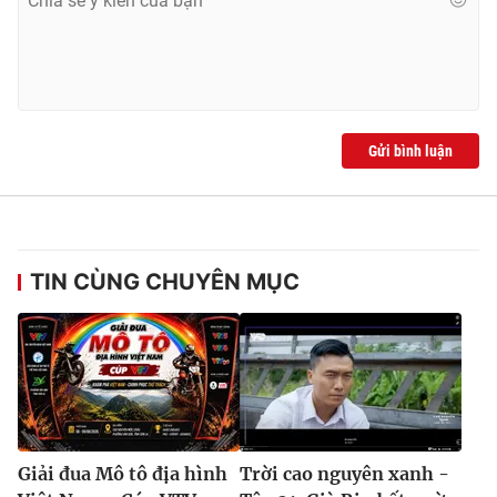
Gửi bình luận
TIN CÙNG CHUYÊN MỤC
Giải đua Mô tô địa hình
Trời cao nguyên xanh -