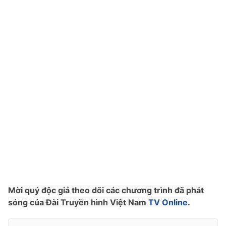
Photo
Infographic
Video
Shorts video
VTV Money
VTV Thể thao
VTV Sức khoẻ
Bất động sản
Thị trường 24h
Tấm lòng Việt
VTV4
Vươn mình bằng AI
Mời quý độc giả theo dõi các chương trình đã phát
VTV9
VTV8
sóng của Đài Truyền hình Việt Nam
TV Online
.
Liên hệ tòa soạn
English