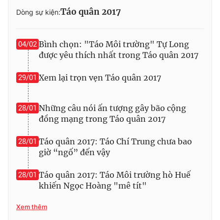
Táo quân 2017
Dòng sự kiện:
Bình chọn: "Táo Môi trường" Tự Long
04/02
THỜI BÁO VTV
được yêu thích nhất trong Táo quân 2017
Xem lại trọn vẹn Táo quân 2017
29/01
Theo dõi báo trên
Những câu nói ấn tượng gây bão cộng
28/01
đồng mạng trong Táo quân 2017
Cơ quan chủ quản:
Đài Truyền hình Việt Nam
Cơ quan báo chí:
Thời báo VTV
Táo quân 2017: Táo Chí Trung chưa bao
28/01
Giấy phép hoạt động báo in và báo điện tử số 483/GP-BTTTT
giờ “ngố” đến vậy
cấp ngày 29/12/2023
Tổng Biên tập:
Táo quân 2017: Táo Môi trường hò Huế
Vũ Thanh Thủy
28/01
khiến Ngọc Hoàng "mê tít"
Phó Tổng Biên tập:
Nguyễn Thị Mỹ Hạnh, Phạm Quốc Thắng,
Nguyễn Trọng Ninh
Xem thêm
Tổng đài VTV:
024.38 355 931 - 024.38 355 932