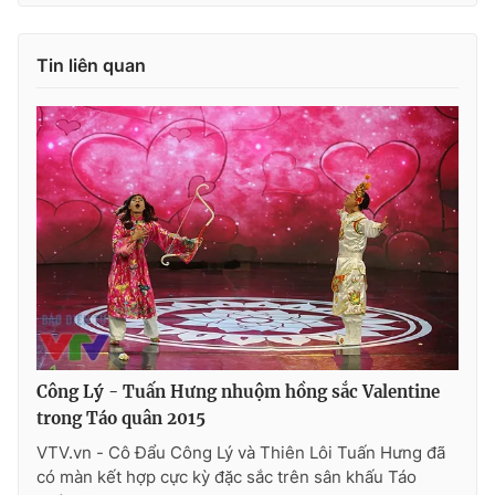
Ðiện thoại Thời báo VTV:
024.66 897 897
Email:
toasoan@vtv.vn
Tin liên quan
Liên hệ quảng cáo:
024-7300.7108
® Cấm sao chép dưới mọi hình thức nếu không có sự chấp
Công Lý - Tuấn Hưng nhuộm hồng sắc Valentine
thuận bằng văn bản. Ghi rõ nguồn VTV.vn khi phát hành lại
trong Táo quân 2015
thông tin từ website này.
VTV.vn - Cô Đẩu Công Lý và Thiên Lôi Tuấn Hưng đã
có màn kết hợp cực kỳ đặc sắc trên sân khấu Táo