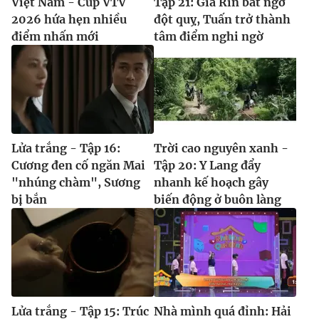
Việt Nam - Cúp VTV
Tập 21: Già Rin bất ngờ
2026 hứa hẹn nhiều
đột quỵ, Tuấn trở thành
điểm nhấn mới
tâm điểm nghi ngờ
Lửa trắng - Tập 16:
Trời cao nguyên xanh -
Cương đen cố ngăn Mai
Tập 20: Y Lang đẩy
"nhúng chàm", Sương
nhanh kế hoạch gây
bị bắn
biến động ở buôn làng
Lửa trắng - Tập 15: Trúc
Nhà mình quá đỉnh: Hải