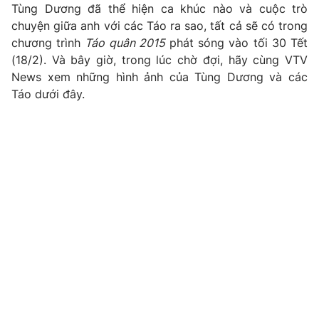
Phim VTV
Tùng Dương đã thể hiện ca khúc nào và cuộc trò
Giải trí
chuyện giữa anh với các Táo ra sao, tất cả sẽ có trong
Hậu trường
chương trình
Táo quân 2015
phát sóng vào tối 30 Tết
Điện ảnh
Đời sống
(18/2). Và bây giờ, trong lúc chờ đợi, hãy cùng VTV
Nhân vật
Âm nhạc
News xem những hình ảnh của Tùng Dương và các
Du lịch
Khán giả
Táo dưới đây.
Giáo dục
Sao
Làm đẹp
Giải sao mai
Tuyển sinh
Công nghệ
Chất lượng cuộc sống
Học trực tuyến
Hitech Công nghệ tương lai
Giao lưu trực tuyến
Sản phẩm
Lịch phát sóng
Thị trường
Tư vấn
Chuyên mục khác
Emagazine
Podcast