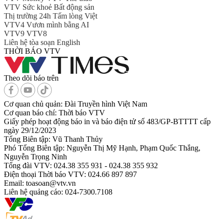
VTV Sức khoẻ
Bất động sản
Thị trường 24h
Tấm lòng Việt
VTV4
Vươn mình bằng AI
VTV9
VTV8
Liên hệ tòa soạn
English
THỜI BÁO VTV
Theo dõi báo trên
Cơ quan chủ quản:
Đài Truyền hình Việt Nam
Cơ quan báo chí:
Thời báo VTV
Giấy phép hoạt động báo in và báo điện tử số 483/GP-BTTTT cấp
ngày 29/12/2023
Tổng Biên tập:
Vũ Thanh Thủy
Phó Tổng Biên tập:
Nguyễn Thị Mỹ Hạnh, Phạm Quốc Thắng,
Nguyễn Trọng Ninh
Tổng đài VTV:
024.38 355 931 - 024.38 355 932
Ðiện thoại Thời báo VTV:
024.66 897 897
Email:
toasoan@vtv.vn
Liên hệ quảng cáo:
024-7300.7108