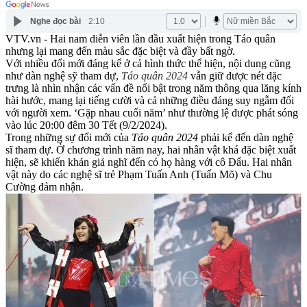
Nghe đọc bài
2:10
VTV.vn - Hai nam diễn viên lần đầu xuất hiện trong Táo quân
nhưng lại mang đến màu sắc đặc biệt và đầy bất ngờ.
Với nhiều đổi mới đáng kể ở cả hình thức thể hiện, nội dung cũng
như dàn nghệ sỹ tham dự,
Táo quân 2024
vẫn giữ được nét đặc
trưng là nhìn nhận các vấn đề nổi bật trong năm thông qua lăng kính
hài hước, mang lại tiếng cười và cả những điều đáng suy ngẫm đối
với người xem. ‘Gặp nhau cuối năm’ như thường lệ được phát sóng
vào lúc 20:00 đêm 30 Tết (9/2/2024).
Trong những sự đổi mới của
Táo quân 2024
phải kể đến dàn nghệ
sĩ tham dự. Ở chương trình năm nay, hai nhân vật khá đặc biệt xuất
hiện, sẽ khiến khán giả nghĩ đến có họ hàng với cô Đẩu. Hai nhân
vật này do các nghệ sĩ trẻ Phạm Tuấn Anh (Tuấn Mõ) và Chu
Cường đảm nhận.