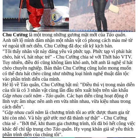
Chu Cường
là một trong những gương mặt mới của
Táo quân
.
Anh tiết lộ mình đảm nhận một nhân vật có phong cách màu mè từ
vẻ ngoài tới nét diễn. Chu Cường đã đọc rất kỹ kịch bản.
"Tôi thấy nhân vật này đáng yêu và phức tạp. Phức tạp vì phải hát
chèo, hát ví, hát nhạc trẻ" - Chu Cường chia sẻ với Thời báo VTV.
Tuy nhiên, điều đó cũng không làm khó anh, bởi anh là nghệ sĩ hát
chèo chuyên nghiệp. Bản thân Chu Cường cũng luôn mong muốn
có thể đưa hát chèo cũng như những loại hình nghệ thuật dân tộc
vào phần trình diễn của mình.
Hé lộ về Táo quân, Chu Cường bật mí: "Điều thú vị trong màn diễn
của tôi là có 3 nhân vật cùng lần đầu tiên xuất hiện trên sân khấu
Gặp nhau cuối năm - Táo quân
. Các bạn diễn cũng hoạt động ở
lĩnh vực âm nhạc nên anh em vừa nhìn nhau, vừa kiệu nhau trong
cách diễn".
"
Gặp nhau cuối năm
là chương trình tôi ao ước được tham gia từ
khi còn nhỏ. Và bây giờ ước mơ đã thành sự thật" - Chu Cường
chia sẻ - "Bởi thế, khi tham gia chương trình, tôi đã bỏ hết công việc
khác để chỉ tập trung cho
Táo quân
. Hy vọng khán giả sẽ yêu thích
phần trình diễn của chúng tôi".