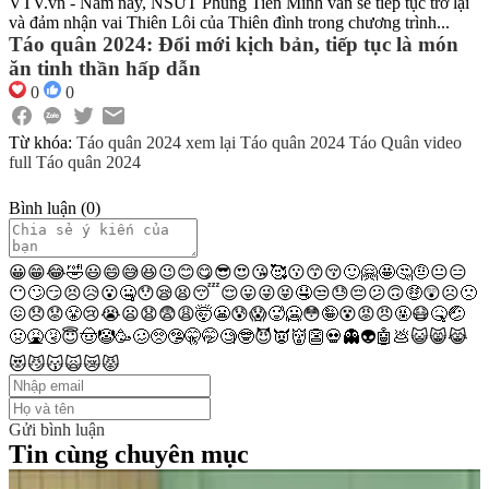
VTV.vn - Năm nay, NSƯT Phùng Tiến Minh vẫn sẽ tiếp tục trở lại
và đảm nhận vai Thiên Lôi của Thiên đình trong chương trình...
Táo quân 2024: Đổi mới kịch bản, tiếp tục là món
ăn tinh thần hấp dẫn
0
0
Từ khóa:
Táo quân 2024
xem lại Táo quân 2024
Táo Quân
video
full Táo quân 2024
Bình luận
(
0
)
😀
😁
😂
🤣
😃
😄
😅
😆
😉
😊
😋
😎
😍
😘
🥰
😗
😙
😚
🙂
🤗
🤩
🤔
🤨
😐
😑
😶
🙄
😏
😣
😥
😮
🤐
😯
😪
😫
😴
😌
😛
😜
😝
🤤
😒
😓
😔
😕
🙃
🤑
😲
☹️
🙁
😖
😞
😟
😤
😢
😭
😦
😧
😨
😩
🤯
😬
😰
😱
🥵
🥶
😳
🤪
😵
😡
😠
🤬
😷
🤒
🤕
🤢
🤮
🤧
😇
🤠
🤡
🥳
🥴
🥺
🤥
🤫
🤭
🧐
🤓
😈
👿
👹
👺
💀
👻
👽
🤖
💩
😺
😸
😹
😻
😼
😽
🙀
😿
😾
Gửi bình luận
Tin cùng chuyên mục