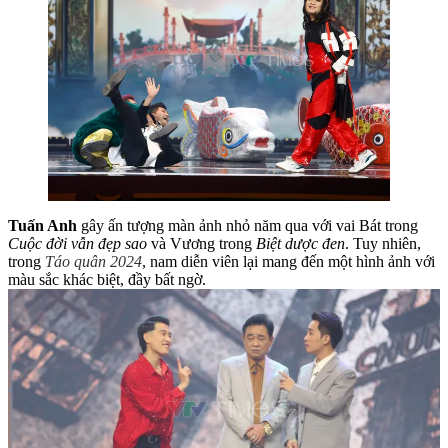
Tuấn Anh
gây ấn tượng màn ảnh nhỏ năm qua với vai Bát trong
Cuộc đời vẫn đẹp sao
và Vương trong
Biệt dược đen
. Tuy nhiên,
trong
Táo quân 2024
, nam diễn viên lại mang đến một hình ảnh với
màu sắc khác biệt, đầy bất ngờ.