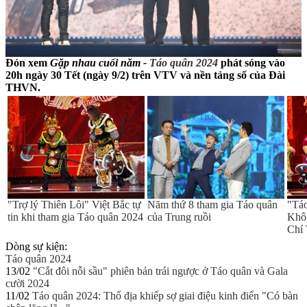
Đón xem
Gặp nhau cuối năm -
Táo quân 2024
phát sóng vào
20h ngày 30 Tết (ngày 9/2) trên VTV và nền tảng số của Đài
THVN.
"Trợ lý Thiên Lôi" Việt Bắc tự
Năm thứ 8 tham gia Táo quân
"Táo
tin khi tham gia Táo quân 2024
của Trung ruồi
Khôn
Chí
Dòng sự kiện:
Táo quân 2024
13/02
"Cắt đôi nỗi sầu" phiên bản trái ngược ở Táo quân và Gala
cười 2024
11/02
Táo quân 2024: Thổ địa khiếp sợ giai điệu kinh điển "Có bàn