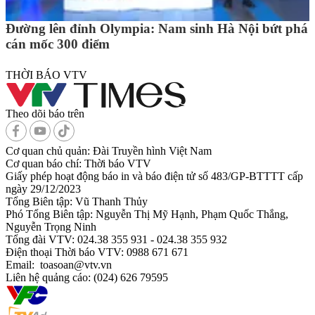
Đường lên đỉnh Olympia: Nam sinh Hà Nội bứt phá
cán mốc 300 điểm
THỜI BÁO VTV
Theo dõi báo trên
Cơ quan chủ quản:
Đài Truyền hình Việt Nam
Cơ quan báo chí:
Thời báo VTV
Giấy phép hoạt động báo in và báo điện tử số 483/GP-BTTTT cấp
ngày 29/12/2023
Tổng Biên tập:
Vũ Thanh Thủy
Phó Tổng Biên tập:
Nguyễn Thị Mỹ Hạnh, Phạm Quốc Thắng,
Nguyễn Trọng Ninh
Tổng đài VTV:
024.38 355 931 - 024.38 355 932
Ðiện thoại Thời báo VTV:
0988 671 671
Email:
toasoan@vtv.vn
Liên hệ quảng cáo:
(024) 626 79595